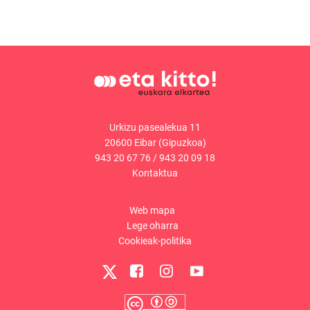
Urkizu pasealekua 11
20600 Eibar (Gipuzkoa)
943 20 67 76
/
943 20 09 18
Kontaktua
Web mapa
Lege oharra
Cookieak-politika