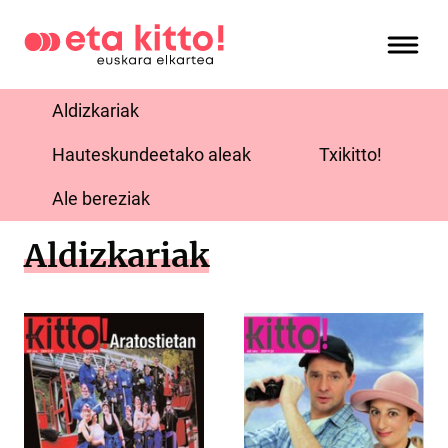
Aldizkariak
Hauteskundeetako aleak
Txikitto!
Ale bereziak
Aldizkariak