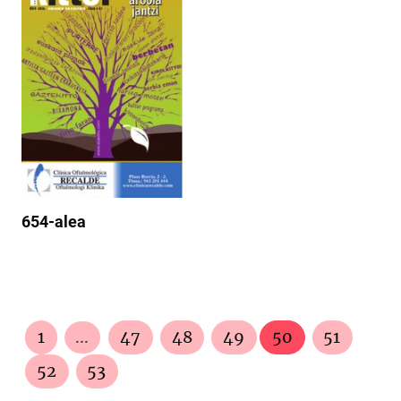
654-alea
1
...
47
48
49
50
51
52
53