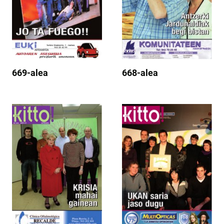
669-alea
668-alea