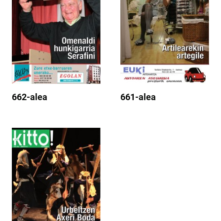
662-alea
661-alea