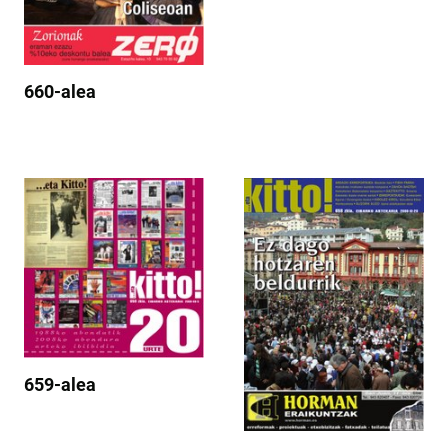
660-alea
659-alea