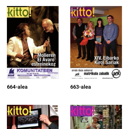
664-alea
663-alea