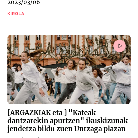
2023/03/06
KIROLA
[ARGAZKIAK eta ] "Kateak
dantzarekin apurtzen" ikuskizunak
jendetza bildu zuen Untzaga plazan