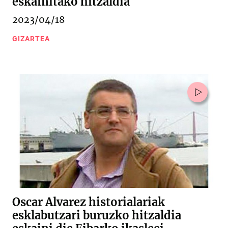
eskainitako hitzaldia
2023/04/18
GIZARTEA
Oscar Alvarez historialariak
esklabutzari buruzko hitzaldia