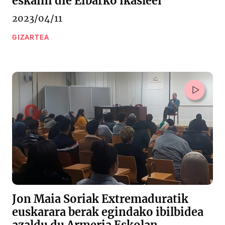
eskaini die Eibarko ikasleei
2023/04/11
GIZARTEA
Jon Maia Soriak Extremaduratik
euskarara berak egindako ibilbidea