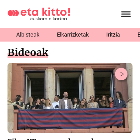
Albisteak
Elkarrizketak
Iritzia
Bideoak