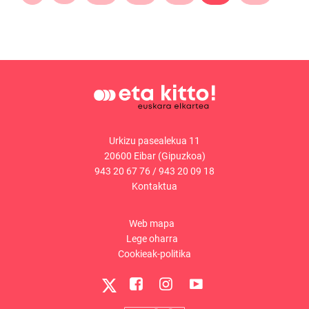
Urkizu pasealekua 11
20600 Eibar (Gipuzkoa)
943 20 67 76
/
943 20 09 18
Kontaktua
Web mapa
Lege oharra
Cookieak-politika