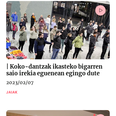
| Koko-dantzak ikasteko bigarren
saio irekia eguenean egingo dute
2023/02/07
JAIAK