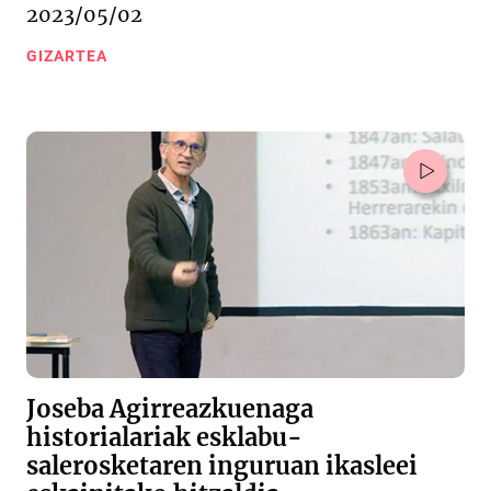
2023/05/02
GIZARTEA
Joseba Agirreazkuenaga
historialariak esklabu-
salerosketaren inguruan ikasleei