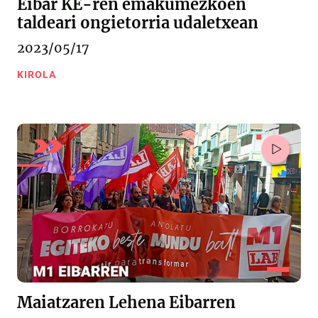
Eibar KE-ren emakumezkoen
taldeari ongietorria udaletxean
2023/05/17
KIROLA
Maiatzaren Lehena Eibarren