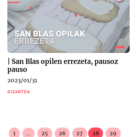
| San Blas opilen errezeta, pausoz
pauso
2023/01/31
GIZARTEA
1
...
25
26
27
28
29