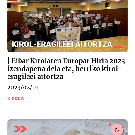
| Eibar Kirolaren Europar Hiria 2023
izendapena dela eta, herriko kirol-
eragileei aitortza
2023/02/01
KIROLA