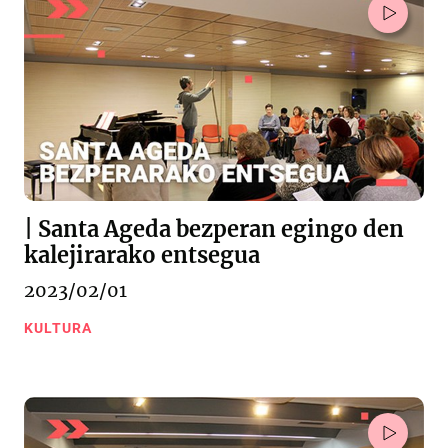
| Santa Ageda bezperan egingo den
kalejirarako entsegua
2023/02/01
KULTURA