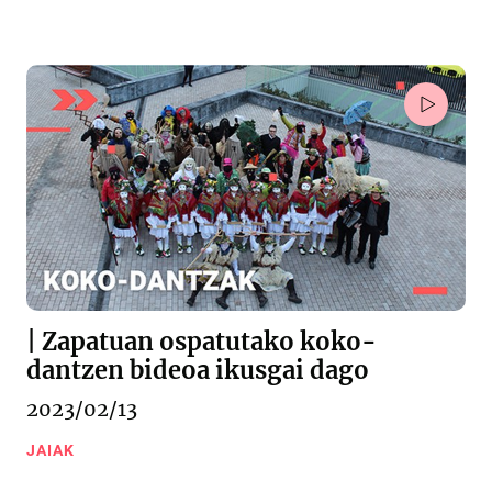
| Zapatuan ospatutako koko-
dantzen bideoa ikusgai dago
2023/02/13
JAIAK