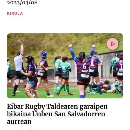
2023/03/08
KIROLA
Eibar Rugby Taldearen garaipen
bikaina Unben San Salvadorren
aurrean