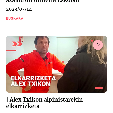
azaldu du Armeria Eskolan
2023/03/14
EUSKARA
| Alex Txikon alpinistarekin
elkarrizketa