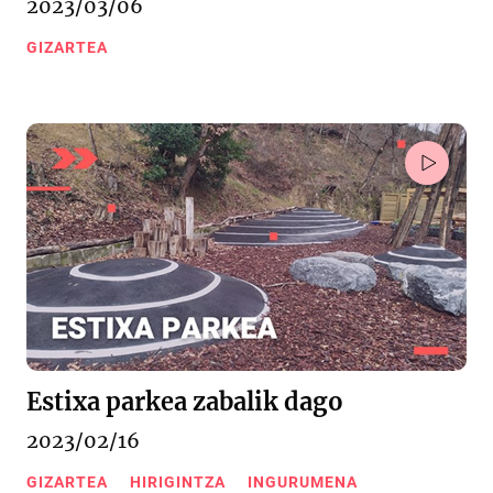
2023/03/06
GIZARTEA
Estixa parkea zabalik dago
2023/02/16
GIZARTEA
HIRIGINTZA
INGURUMENA