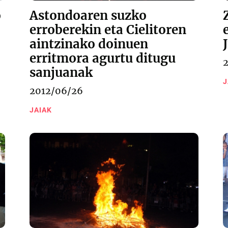
o
Astondoaren suzko
erroberekin eta Cielitoren
aintzinako doinuen
erritmora agurtu ditugu
sanjuanak
J
2012/06/26
JAIAK