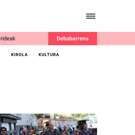
rideak
Debabarrena
K
KIROLA
KULTURA