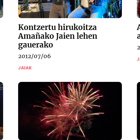
Kontzertu hirukoitza
Amañako Jaien lehen
gauerako
2012/07/06
J
JAIAK