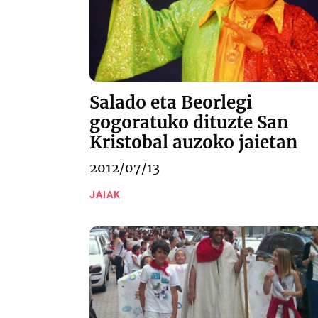
Salado eta Beorlegi
gogoratuko dituzte San
Kristobal auzoko jaietan
2012/07/13
JAIAK