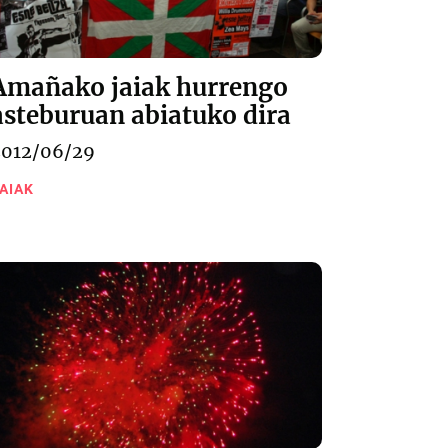
Amañako jaiak hurrengo
asteburuan abiatuko dira
2012/06/29
AIAK