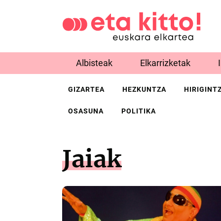
Albisteak
Elkarrizketak
GIZARTEA
HEZKUNTZA
HIRIGINT
OSASUNA
POLITIKA
Jaiak