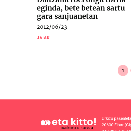
eginda, bete betean sartu
gara sanjuanetan
2012/06/23
JAIAK
1
Urkizu pasealek
20600 Eibar (Gi