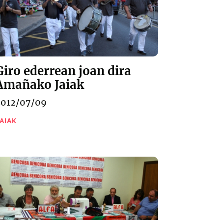
Giro ederrean joan dira
Amañako Jaiak
2012/07/09
AIAK