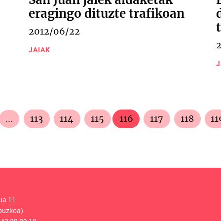
eragingo dituzte trafikoan
2012/06/22
JAIAK
J
...
113
114
115
116
117
118
11
ua 11
puzkoa)