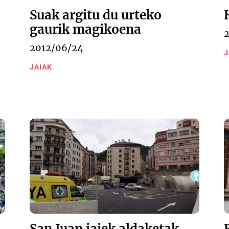
Suak argitu du urteko
gaurik magikoena
2012/06/24
J
JAIAK
San Juan jaiek aldaketak