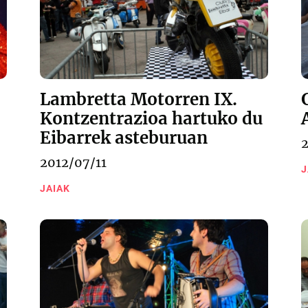
Lambretta Motorren IX.
Kontzentrazioa hartuko du
Eibarrek asteburuan
2012/07/11
J
JAIAK