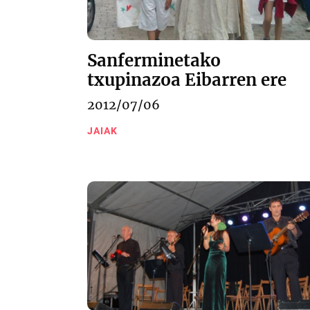
Sanferminetako
txupinazoa Eibarren ere
2012/07/06
JAIAK