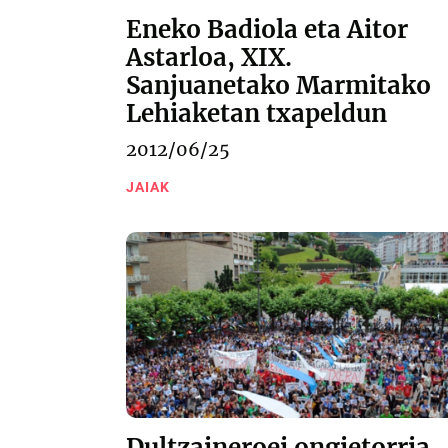
Eneko Badiola eta Aitor
Astarloa, XIX.
Sanjuanetako Marmitako
Lehiaketan txapeldun
2012/06/25
JAIAK
Dultzaineroei ongietorria