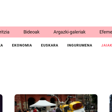
Iritzia
Bideoak
Argazki-galeriak
Efeme
ZA
EKONOMIA
EUSKARA
INGURUMENA
JAIA