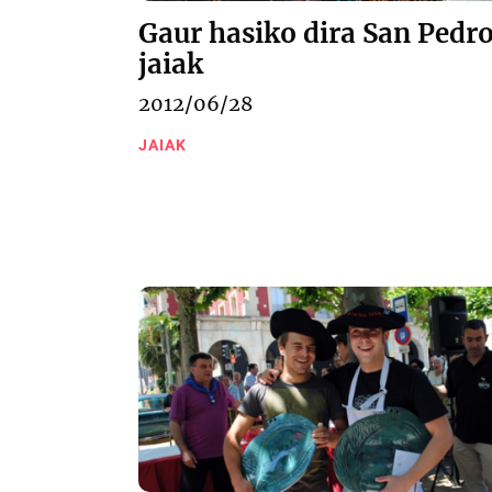
Gaur hasiko dira San Pedr
jaiak
2012/06/28
JAIAK