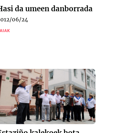
Hasi da umeen danborrada
2012/06/24
AIAK
Estaziño kalekoek bota