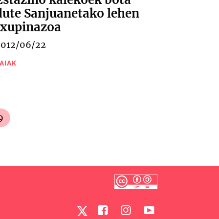
dute Sanjuanetako lehen
txupinazoa
2012/06/22
AIAK
9