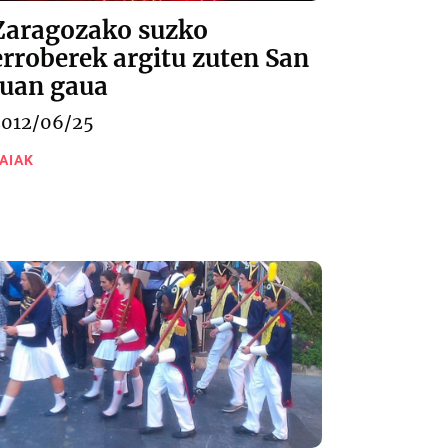
Zaragozako suzko
erroberek argitu zuten San
Juan gaua
2012/06/25
AIAK