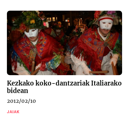
Kezkako koko-dantzariak Italiarako
bidean
2012/02/10
JAIAK