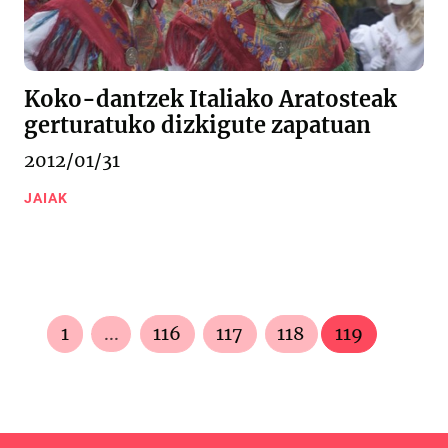
Koko-dantzek Italiako Aratosteak
gerturatuko dizkigute zapatuan
2012/01/31
JAIAK
1
...
116
117
118
119