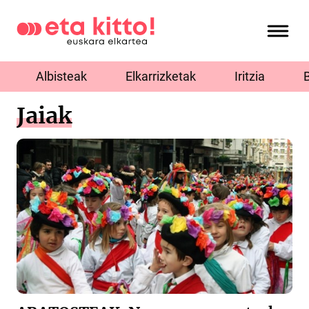
Albisteak
Elkarrizketak
Iritzia
Jaiak