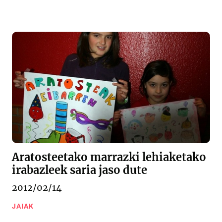
Aratosteetako marrazki lehiaketako
irabazleek saria jaso dute
2012/02/14
JAIAK