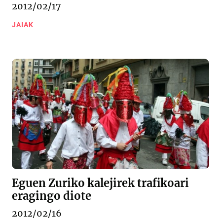
2012/02/17
JAIAK
Eguen Zuriko kalejirek trafikoari
eragingo diote
2012/02/16