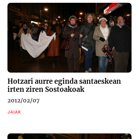
Hotzari aurre eginda santaeskean
irten ziren Sostoakoak
2012/02/07
JAIAK