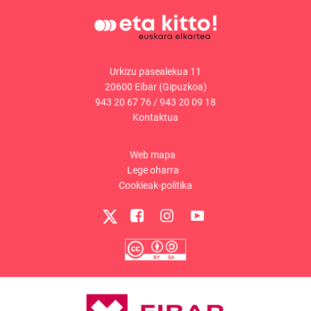
Urkizu pasealekua 11
20600 Eibar (Gipuzkoa)
943 20 67 76
/
943 20 09 18
Kontaktua
Web mapa
Lege oharra
Cookieak-politika