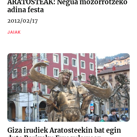
ARATOSTEAK: Negua mozorrotzeko
adina festa
2012/02/17
JAIAK
Giza irudiek Aratosteekin bat egin