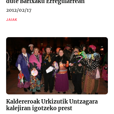
dute Barixaku Erregularrean
2012/02/17
JAIAK
Kaldereroak Urkizutik Untzagara
kalejiran igotzeko prest