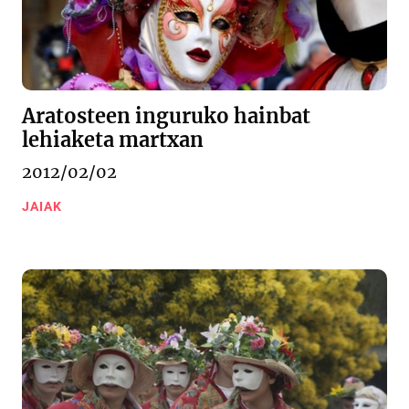
Aratosteen inguruko hainbat
lehiaketa martxan
2012/02/02
JAIAK