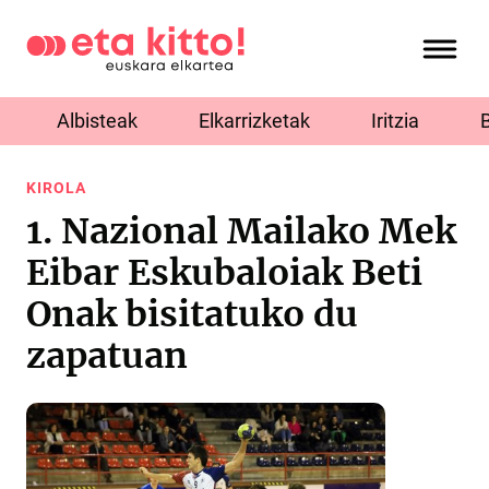
Albisteak
Elkarrizketak
Iritzia
KIROLA
1. Nazional Mailako Mek
Eibar Eskubaloiak Beti
Onak bisitatuko du
zapatuan