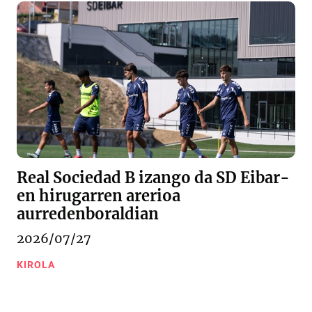
Real Sociedad B izango da SD Eibar-
en hirugarren arerioa
aurredenboraldian
2026/07/27
KIROLA