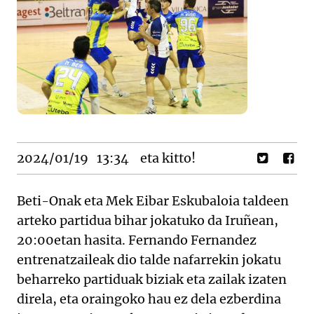
2024/01/19
13:34
eta kitto!
Beti-Onak eta Mek Eibar Eskubaloia taldeen
arteko partidua bihar jokatuko da Iruñean,
20:00etan hasita. Fernando Fernandez
entrenatzaileak dio talde nafarrekin jokatu
beharreko partiduak biziak eta zailak izaten
direla, eta oraingoko hau ez dela ezberdina