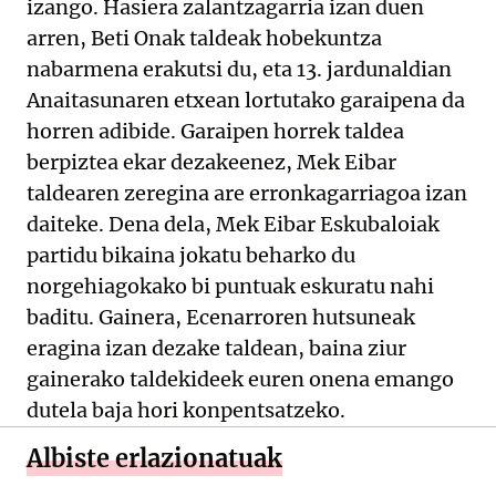
izango. Hasiera zalantzagarria izan duen
arren, Beti Onak taldeak hobekuntza
nabarmena erakutsi du, eta 13. jardunaldian
Anaitasunaren etxean lortutako garaipena da
horren adibide. Garaipen horrek taldea
berpiztea ekar dezakeenez, Mek Eibar
taldearen zeregina are erronkagarriagoa izan
daiteke. Dena dela, Mek Eibar Eskubaloiak
partidu bikaina jokatu beharko du
norgehiagokako bi puntuak eskuratu nahi
baditu. Gainera, Ecenarroren hutsuneak
eragina izan dezake taldean, baina ziur
gainerako taldekideek euren onena emango
dutela baja hori konpentsatzeko.
Albiste erlazionatuak