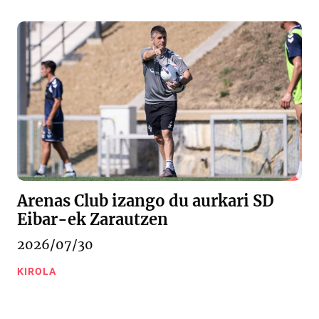
Arenas Club izango du aurkari SD
Eibar-ek Zarautzen
2026/07/30
KIROLA