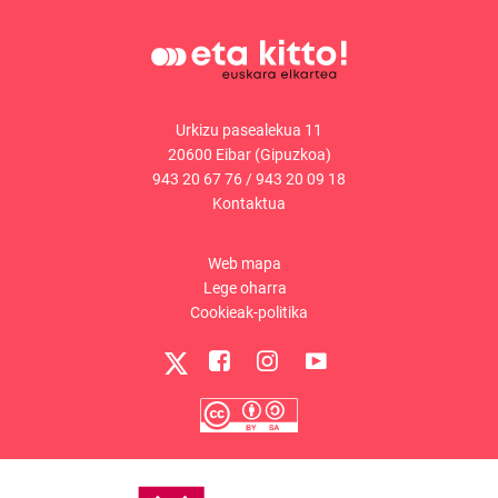
Urkizu pasealekua 11
20600 Eibar (Gipuzkoa)
943 20 67 76
/
943 20 09 18
Kontaktua
Web mapa
Lege oharra
Cookieak-politika