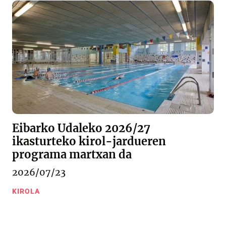
Eibarko Udaleko 2026/27
ikasturteko kirol-jardueren
programa martxan da
2026/07/23
KIROLA