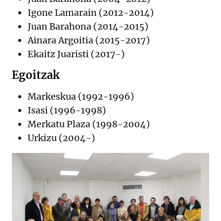
Igone Lamarain (2012-2014)
Juan Barahona (2014-2015)
Ainara Argoitia (2015-2017)
Ekaitz Juaristi (2017-)
Egoitzak
Markeskua (1992-1996)
Isasi (1996-1998)
Merkatu Plaza (1998-2004)
Urkizu (2004-)