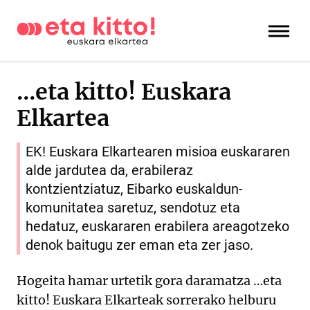
...eta kitto! Euskara
Elkartea
EK! Euskara Elkartearen misioa euskararen
alde jardutea da, erabileraz
kontzientziatuz, Eibarko euskaldun-
komunitatea saretuz, sendotuz eta
hedatuz, euskararen erabilera areagotzeko
denok baitugu zer eman eta zer jaso.
Hogeita hamar urtetik gora daramatza …eta
kitto! Euskara Elkarteak sorrerako helburu