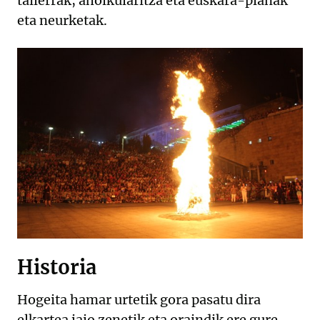
tailerrak, aholkularitza eta euskara-planak
eta neurketak.
Historia
Hogeita hamar urtetik gora pasatu dira
elkartea jaio zenetik eta oraindik ere gure