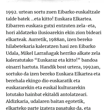
1992. urtean sortu zuen Eibarko euskaltzale
talde batek …eta kitto! Euskara Elkartea.
Eibarren euskara gutxi entzuten zela-eta,
hori aldatzeko ilusioarekin ekin zion bideari
elkarteak. Aurretik, 1988an, izen bereko
hilabetekaria kaleratzen hasi zen Eibarko
Udala, Mikel Larrañagak herriko alkate zela
kaleratutako “Euskaraz eta kitto!” bandoa
oinarri hartuta. Handik bost urtera, 1992an,
sortuko da izen bereko Euskara Elkartea eta
berehala ekingo dio euskaratik eta
euskararekin eta euskal kulturarekin
lotutako hainbat ekitaldi antolatzeari.
Aldizkaria, udalaren baitan egotetik,
elkarteko parte izatera pasatuko da, eta