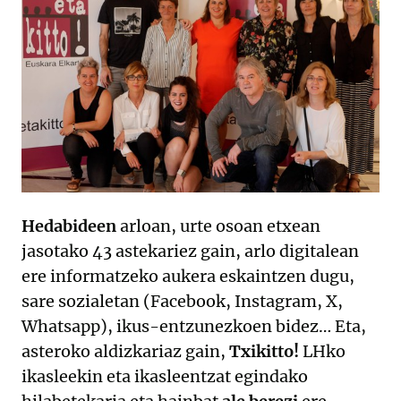
Hedabideen
arloan, urte osoan etxean
jasotako 43 astekariez gain, arlo digitalean
ere informatzeko aukera eskaintzen dugu,
sare sozialetan (Facebook, Instagram, X,
Whatsapp), ikus-entzunezkoen bidez… Eta,
asteroko aldizkariaz gain,
Txikitto!
LHko
ikasleekin eta ikasleentzat egindako