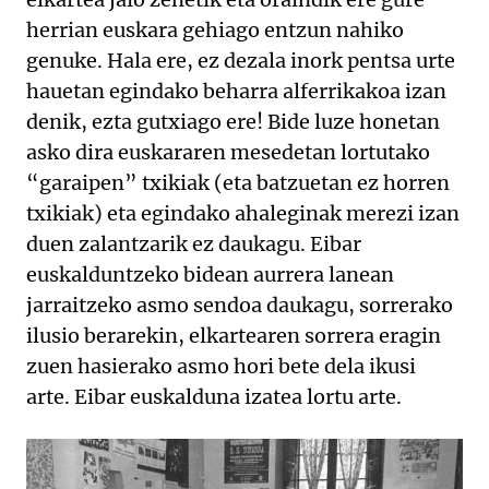
herrian euskara gehiago entzun nahiko
genuke. Hala ere, ez dezala inork pentsa urte
hauetan egindako beharra alferrikakoa izan
denik, ezta gutxiago ere! Bide luze honetan
asko dira euskararen mesedetan lortutako
“garaipen” txikiak (eta batzuetan ez horren
txikiak) eta egindako ahaleginak merezi izan
duen zalantzarik ez daukagu. Eibar
euskalduntzeko bidean aurrera lanean
jarraitzeko asmo sendoa daukagu, sorrerako
ilusio berarekin, elkartearen sorrera eragin
zuen hasierako asmo hori bete dela ikusi
arte. Eibar euskalduna izatea lortu arte.