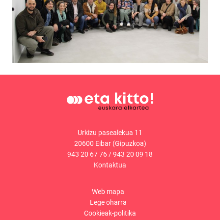
Urkizu pasealekua 11
20600 Eibar (Gipuzkoa)
943 20 67 76
/
943 20 09 18
Kontaktua
Web mapa
Lege oharra
Cookieak-politika