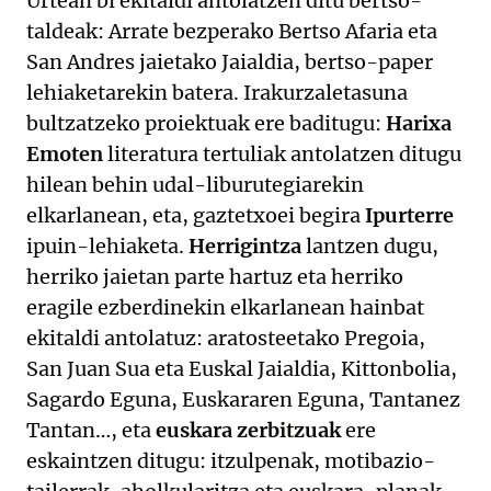
Urtean bi ekitaldi antolatzen ditu bertso-
taldeak: Arrate bezperako Bertso Afaria eta
San Andres jaietako Jaialdia, bertso-paper
lehiaketarekin batera. Irakurzaletasuna
bultzatzeko proiektuak ere baditugu:
Harixa
Emoten
literatura tertuliak antolatzen ditugu
hilean behin udal-liburutegiarekin
elkarlanean, eta, gaztetxoei begira
Ipurterre
ipuin-lehiaketa.
Herrigintza
lantzen dugu,
herriko jaietan parte hartuz eta herriko
eragile ezberdinekin elkarlanean hainbat
ekitaldi antolatuz: aratosteetako Pregoia,
San Juan Sua eta Euskal Jaialdia, Kittonbolia,
Sagardo Eguna, Euskararen Eguna, Tantanez
Tantan…, eta
euskara zerbitzuak
ere
eskaintzen ditugu: itzulpenak, motibazio-