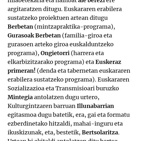
hilabetekaria eta hainbat
ale berezi
ere
argitaratzen ditugu. Euskararen erabilera
sustatzeko proiektuen artean ditugu
Berbetan
(mintzapraktika-programa),
Gurasoak Berbetan
(familia-giroa eta
gurasoen arteko giroa euskalduntzeko
programa),
Ongietorri
(harrera eta
elkarbizitzarako programa) eta
Euskeraz
primeran!
(denda eta tabernetan euskararen
erabilera sustatzeko programa). Euskararen
Sozializazioa eta Transmisioari buruzko
Mintegia
antolatzen dugu urtero,
Kulturgintzaren barruan
Illunabarrian
egitasmoa dugu batetik, era, gai eta formatu
ezberdinetako hitzaldi, mahai-inguru eta
ikuskizunak, eta, bestetik,
Bertsolaritza
.