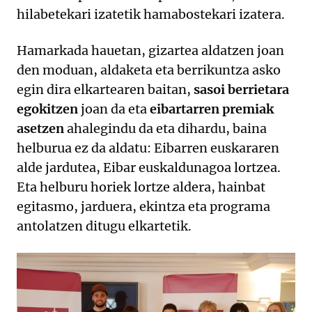
hilabetekari izatetik hamabostekari izatera.
Hamarkada hauetan, gizartea aldatzen joan
den moduan, aldaketa eta berrikuntza asko
egin dira elkartearen baitan,
sasoi berrietara
egokitzen
joan da eta
eibartarren premiak
asetzen
ahalegindu da eta dihardu, baina
helburua ez da aldatu: Eibarren euskararen
alde jardutea, Eibar euskaldunagoa lortzea.
Eta helburu horiek lortze aldera, hainbat
egitasmo, jarduera, ekintza eta programa
antolatzen ditugu elkartetik.