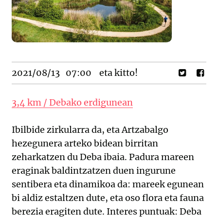
2021/08/13
07:00
eta kitto!
3,4 km / Debako erdigunean
Ibilbide zirkularra da, eta Artzabalgo
hezegunera arteko bidean birritan
zeharkatzen du Deba ibaia. Padura mareen
eraginak baldintzatzen duen ingurune
sentibera eta dinamikoa da: mareek egunean
bi aldiz estaltzen dute, eta oso flora eta fauna
berezia eragiten dute. Interes puntuak: Deba