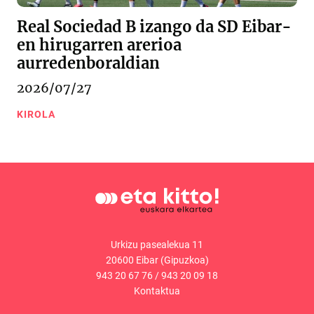
Real Sociedad B izango da SD Eibar-
en hirugarren arerioa
aurredenboraldian
2026/07/27
KIROLA
Urkizu pasealekua 11
20600 Eibar (Gipuzkoa)
943 20 67 76
/
943 20 09 18
Kontaktua