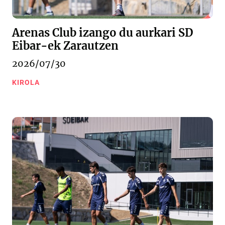
Arenas Club izango du aurkari SD
Eibar-ek Zarautzen
2026/07/30
KIROLA