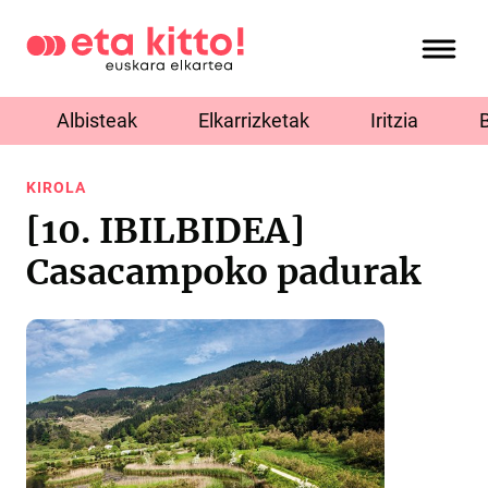
Albisteak
Elkarrizketak
Iritzia
KIROLA
[10. IBILBIDEA]
Casacampoko padurak