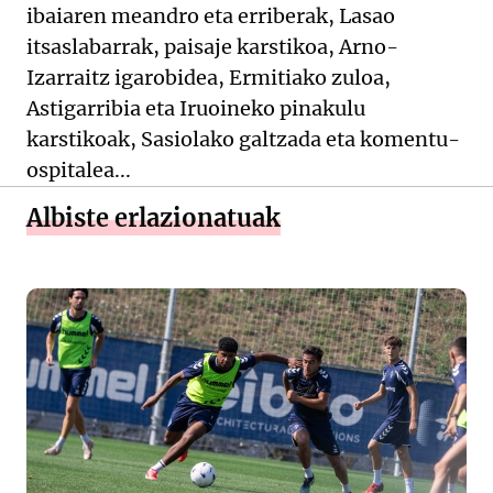
ibaiaren meandro eta erriberak, Lasao
itsaslabarrak, paisaje karstikoa, Arno-
Izarraitz igarobidea, Ermitiako zuloa,
Astigarribia eta Iruoineko pinakulu
karstikoak, Sasiolako galtzada eta komentu-
ospitalea...
Albiste erlazionatuak