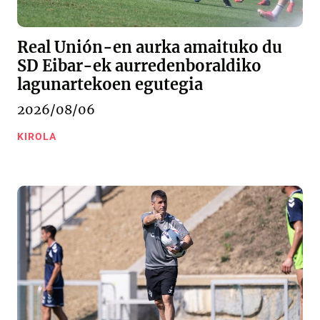
Real Unión-en aurka amaituko du
SD Eibar-ek aurredenboraldiko
lagunartekoen egutegia
2026/08/06
KIROLA