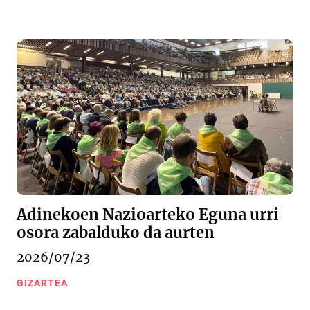
Adinekoen Nazioarteko Eguna urri
osora zabalduko da aurten
2026/07/23
GIZARTEA