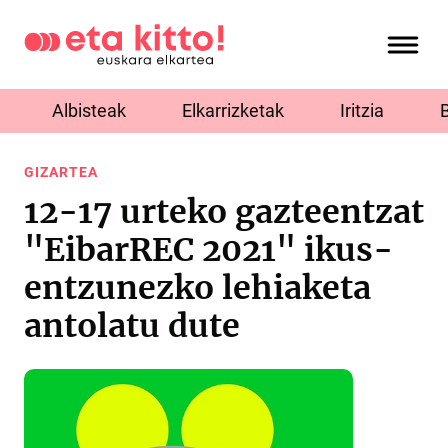
Albisteak
Elkarrizketak
Iritzia
GIZARTEA
12-17 urteko gazteentzat
"EibarREC 2021" ikus-
entzunezko lehiaketa
antolatu dute