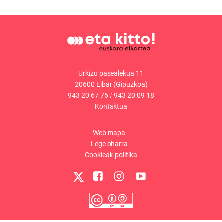
Urkizu pasealekua 11
20600 Eibar (Gipuzkoa)
943 20 67 76
/
943 20 09 18
Kontaktua
Web mapa
Lege oharra
Cookieak-politika