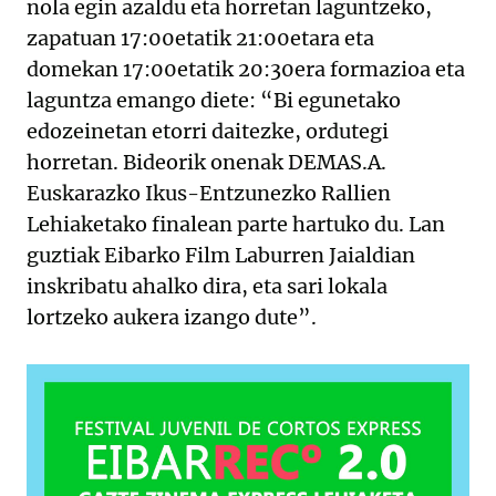
nola egin azaldu eta horretan laguntzeko,
zapatuan 17:00etatik 21:00etara eta
domekan 17:00etatik 20:30era formazioa eta
laguntza emango diete: “Bi egunetako
edozeinetan etorri daitezke, ordutegi
horretan. Bideorik onenak DEMAS.A.
Euskarazko Ikus-Entzunezko Rallien
Lehiaketako finalean parte hartuko du. Lan
guztiak Eibarko Film Laburren Jaialdian
inskribatu ahalko dira, eta sari lokala
lortzeko aukera izango dute”.