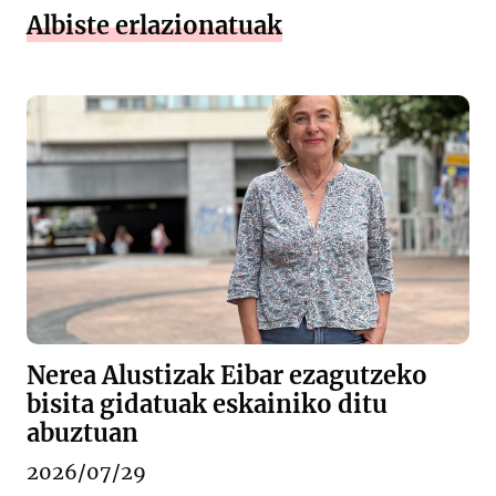
Albiste erlazionatuak
Nerea Alustizak Eibar ezagutzeko
bisita gidatuak eskainiko ditu
abuztuan
2026/07/29