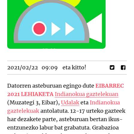
2021/02/22
09:09
eta kitto!
Datorren asteburuan egingo dute
EIBARREC
2021 LEHIAKETA
Indianokua gaztelekuan
(Muzategi 3, Eibar),
Udalak
eta
Indianokua
gaztelekuak
antolatuta. 12-17 urteko gazteek
har dezakete parte, asteburuan bertan ikus-
entzunezko labur bat grabatuta. Grabazioa