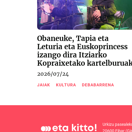
Obaneuke, Tapia eta
Leturia eta Euskoprincess
izango dira Itziarko
Kopraixetako kartelburua
2026/07/24
JAIAK
KULTURA
DEBABARRENA
Urkizu pasealek
20600 Eibar (Gi