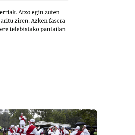
erriak. Atzo egin zuten
aritu ziren. Azken fasera
 ere telebistako pantailan