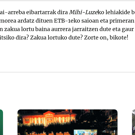
ai-arreba eibartarrak dira
Mihi-Luze
ko lehiakide b
umorea ardatz dituen ETB-1eko saioan eta primeran 
n zakua lortu baina aurrera jarraitzen dute eta gaur
itsiko dira? Zakua lortuko dute? Zorte on, bikote!