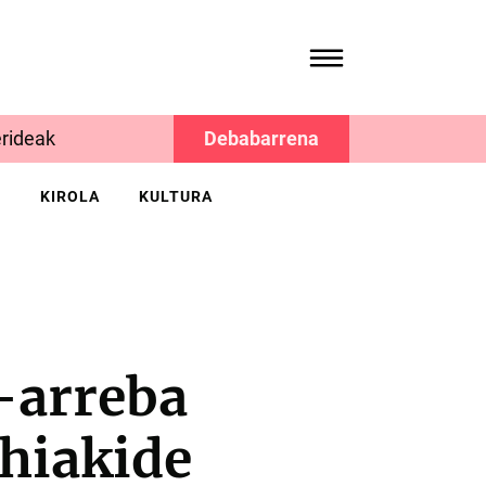
rideak
Debabarrena
K
KIROLA
KULTURA
-arreba
ehiakide