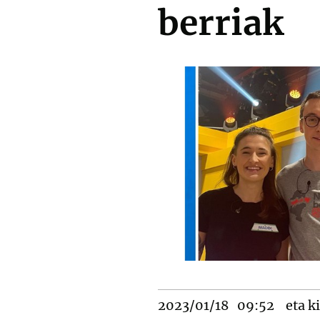
berriak
2023/01/18
09:52
eta ki