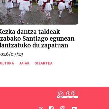
Kezka dantza taldeak
Izabako Santiago egunean
dantzatuko du zapatuan
2026/07/23
ULTURA
JAIAK
GIZARTEA