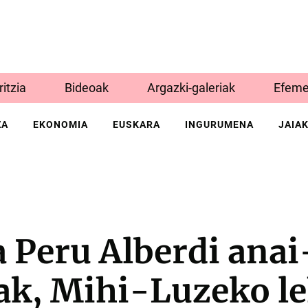
Iritzia
Bideoak
Argazki-galeriak
Efeme
ZA
EKONOMIA
EUSKARA
INGURUMENA
JAIA
 Peru Alberdi anai
ak, Mihi-Luzeko l