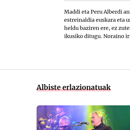
Maddi eta Peru Alberdi an
estreinaldia euskara eta 
heldu baziren ere, ez zute
ikusiko ditugu. Noraino ir
Albiste erlazionatuak