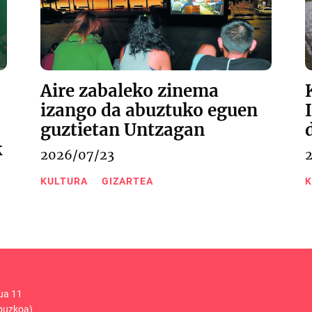
Aire zabaleko zinema
izango da abuztuko eguen
guztietan Untzagan
k
2026/07/23
KULTURA
GIZARTEA
K
ua 11
puzkoa)