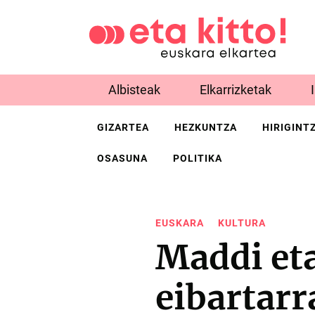
Albisteak
Elkarrizketak
GIZARTEA
HEZKUNTZA
HIRIGINT
OSASUNA
POLITIKA
EUSKARA
KULTURA
Maddi eta
eibartarr