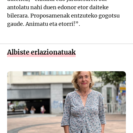
antolatu nahi duen edonor etor daiteke
bilerara. Proposamenak entzuteko gogotsu
gaude. Animatu eta etorri!”.
Albiste erlazionatuak