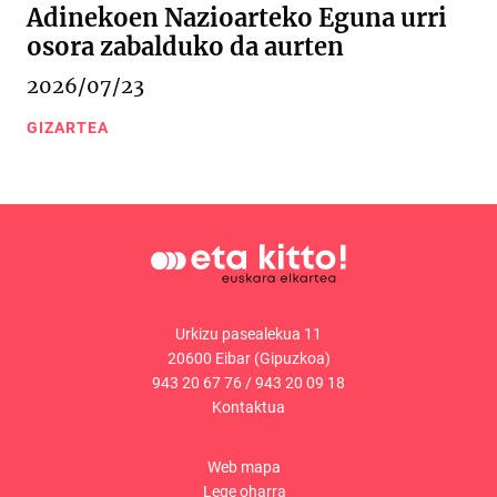
Adinekoen Nazioarteko Eguna urri
osora zabalduko da aurten
2026/07/23
GIZARTEA
Urkizu pasealekua 11
20600 Eibar (Gipuzkoa)
943 20 67 76
/
943 20 09 18
Kontaktua
Web mapa
Lege oharra