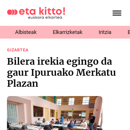
Albisteak
Elkarrizketak
Iritzia
GIZARTEA
Bilera irekia egingo da
gaur Ipuruako Merkatu
Plazan