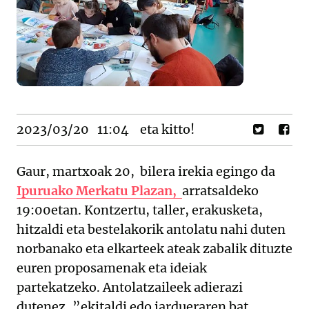
2023/03/20
11:04
eta kitto!
Gaur, martxoak 20, bilera irekia egingo da
I
p
uruako Merkatu Plazan,
arratsaldeko
19:00etan. Kontzertu, taller, erakusketa,
hitzaldi eta bestelakorik antolatu nahi duten
norbanako eta elkarteek ateak zabalik dituzte
euren proposamenak eta ideiak
partekatzeko. Antolatzaileek adierazi
dutenez, ”ekitaldi edo jardueraren bat