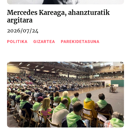
Mercedes Kareaga, ahanzturatik
argitara
2026/07/24
POLITIKA
GIZARTEA
PAREKIDETASUNA