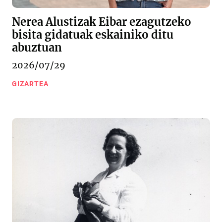
Nerea Alustizak Eibar ezagutzeko
bisita gidatuak eskainiko ditu
abuztuan
2026/07/29
GIZARTEA