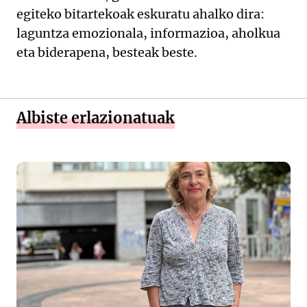
egiteko bitartekoak eskuratu ahalko dira:
laguntza emozionala, informazioa, aholkua
eta biderapena, besteak beste.
Albiste erlazionatuak