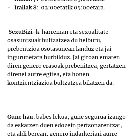
-
Irailak 8
: 02:00etatik 05:00etara.
SexuBizi-k
harreman eta sexualitate
osasuntsuak bultzatzea du helburu,
prebentzioa osotasunean landuz eta jai
ingurunetara hurbilduz. Jai giroan ematen
diren genero erasoak prebenitzea, gertatzen
direnei aurre egitea, eta honen
kontzientziazioa bultzatzea bilatzen da.
Gune hau
, babes lekua, gune segurua izango
da eskatzen duen edozein pertsonarentzat,
eta aldi berean, genero indarkeriari aurre