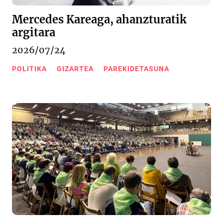
Mercedes Kareaga, ahanzturatik
argitara
2026/07/24
POLITIKA
GIZARTEA
PAREKIDETASUNA