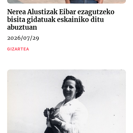
Nerea Alustizak Eibar ezagutzeko
bisita gidatuak eskainiko ditu
abuztuan
2026/07/29
GIZARTEA