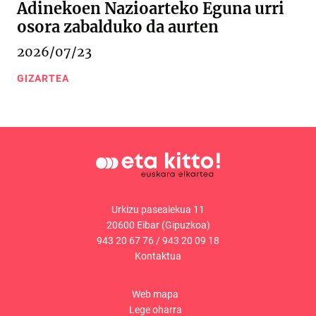
Adinekoen Nazioarteko Eguna urri
osora zabalduko da aurten
2026/07/23
GIZARTEA
Urkizu pasealekua 11
20600 Eibar (Gipuzkoa)
943 20 67 76
/
943 20 09 18
Kontaktua
Web mapa
Lege oharra