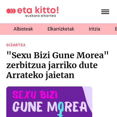
Albisteak
Elkarrizketak
Iritzia
GIZARTEA
"Sexu Bizi Gune Morea"
zerbitzua jarriko dute
Arrateko jaietan