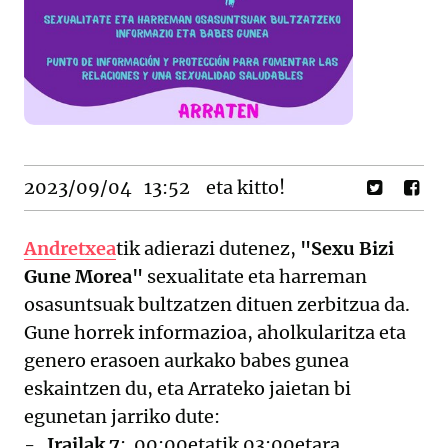
2023/09/04
13:52
eta kitto!
Andretxea
tik adierazi dutenez,
"Sexu Bizi
Gune Morea"
sexualitate eta harreman
osasuntsuak bultzatzen dituen zerbitzua da.
Gune horrek informazioa, aholkularitza eta
genero erasoen aurkako babes gunea
eskaintzen du, eta Arrateko jaietan bi
egunetan jarriko dute:
-
Irailak 7
: 00:00etatik 03:00etara.