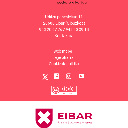
Urkizu pasealekua 11
20600 Eibar (Gipuzkoa)
943 20 67 76
/
943 20 09 18
Kontaktua
Web mapa
Lege oharra
Cookieak-politika