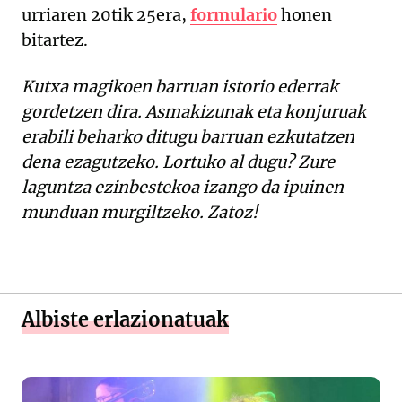
urriaren 20tik 25era,
formulario
honen
bitartez.
Kutxa magikoen barruan istorio ederrak
gordetzen dira. Asmakizunak eta konjuruak
erabili beharko ditugu barruan ezkutatzen
dena ezagutzeko. Lortuko al dugu? Zure
laguntza ezinbestekoa izango da ipuinen
munduan murgiltzeko. Zatoz!
Albiste erlazionatuak