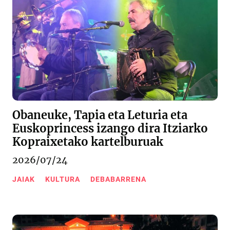
Obaneuke, Tapia eta Leturia eta
Euskoprincess izango dira Itziarko
Kopraixetako kartelburuak
2026/07/24
JAIAK
KULTURA
DEBABARRENA