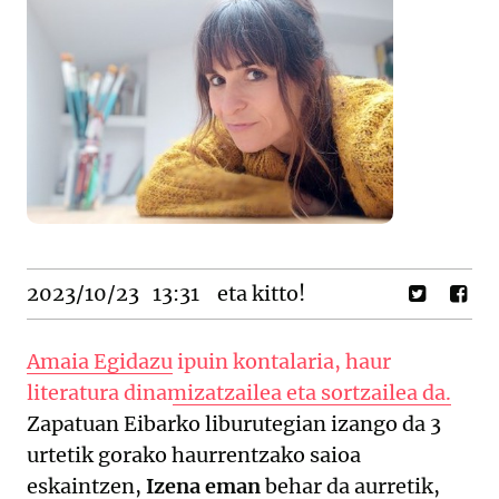
2023/10/23
13:31
eta kitto!
Amaia Egidazu
ipuin kontalaria, haur
literatura dinamizatzailea eta sortzailea da.
Zapatuan Eibarko liburutegian izango da 3
urtetik gorako haurrentzako saioa
eskaintzen,
Izena eman
behar da aurretik,