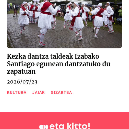
Kezka dantza taldeak Izabako
Santiago egunean dantzatuko du
zapatuan
2026/07/23
KULTURA
JAIAK
GIZARTEA