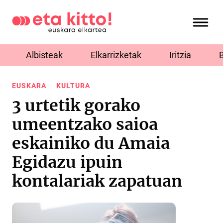
Albisteak
Elkarrizketak
Iritzia
EUSKARA
KULTURA
3 urtetik gorako
umeentzako saioa
eskainiko du Amaia
Egidazu ipuin
kontalariak zapatuan