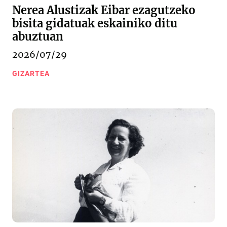
Nerea Alustizak Eibar ezagutzeko
bisita gidatuak eskainiko ditu
abuztuan
2026/07/29
GIZARTEA