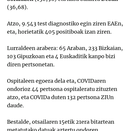
(36,68).
Atzo, 9.543 test diagnostiko egin ziren EAEn,
eta, horietatik 405 positiboak izan ziren.
Lurraldeen arabera: 65 Araban, 233 Bizkaian,
103 Gipuzkoan eta 4 Euskaditik kanpo bizi
diren pertsonetan.
Ospitaleen egoera dela eta, COVIDaren
ondorioz 44 pertsona ospitaleratu zituzten
atzo, eta COVIDa duten 132 pertsona ZIUn
daude.
Bestalde, otsailaren 15etik 21era bitartean
metatutako datuak aztertu ondoren,