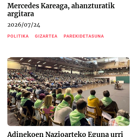
Mercedes Kareaga, ahanzturatik
argitara
2026/07/24
POLITIKA
GIZARTEA
PAREKIDETASUNA
Adinekoen Nazioarteko Eguna urri