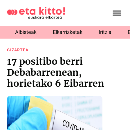
Albisteak
Elkarrizketak
Iritzia
GIZARTEA
17 positibo berri
Debabarrenean,
horietako 6 Eibarren