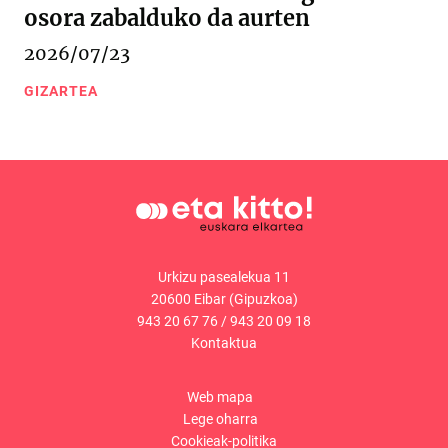
osora zabalduko da aurten
2026/07/23
GIZARTEA
Urkizu pasealekua 11
20600 Eibar (Gipuzkoa)
943 20 67 76
/
943 20 09 18
Kontaktua
Web mapa
Lege oharra
Cookieak-politika