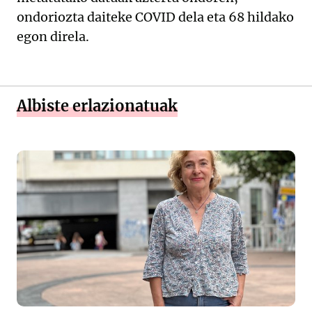
ondoriozta daiteke COVID dela eta 68 hildako
egon direla.
Albiste erlazionatuak