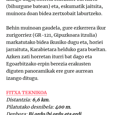
(bihurgune batean) eta, eskumatik jaitsita,
muinora doan bidea zertxobait laburtzeko.
Behin muinoan gaudela, gure ezkerrera ikur
zurigorriez (GR-121, Gipuzkoara itzulia)
markatutako bidea ikusiko dugu eta, horiei
jarraituta, Karabietara helduko gara bueltan.
Azken zati horretan iturri bat dago eta
Egoarbitzako erpin berezia erakusten
diguten panoramikak ere gure aurrean
izango ditugu.
FITXA TEKNIKOA
Distantzia:
6,6 km.
Pilatutako desnibela:
400 m.
Denbora:
Bi ordu/bi ordu eta erdi