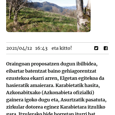
2021/04/12
16:43
eta kitto!
Oraingoan proposatzen dugun ibilbidea,
eibartar batentzat baino gehiagorentzat
ezustekoa ekarri arren, Elgetan egitekoa da
hasieratik amaierara. Karabietatik hasita,
Azkonabitxako (Azkonabieta ofizialki)
gainera igoko dugu eta, Asurtzatik pasatuta,
zirkular dotorea eginez Karabietara itzuliko
gara. Itzulerako bide horretan iturri bat