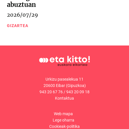
abuztuan
2026/07/29
GIZARTEA
Urkizu pasealekua 11
20600 Eibar (Gipuzkoa)
943 20 67 76
/
943 20 09 18
Kontaktua
Web mapa
Lege oharra
Cookieak-politika