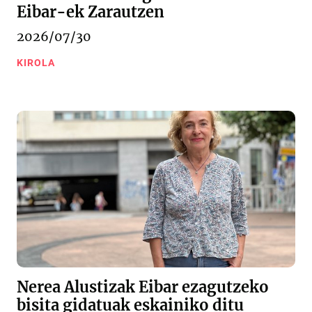
Eibar-ek Zarautzen
2026/07/30
KIROLA
Nerea Alustizak Eibar ezagutzeko
bisita gidatuak eskainiko ditu