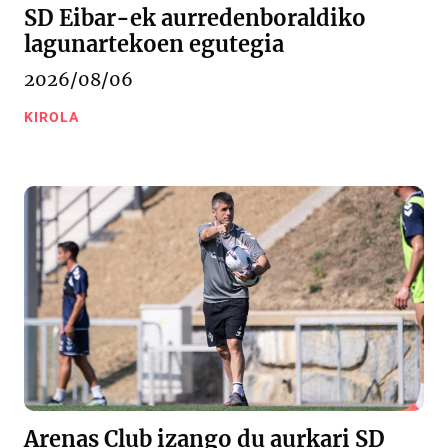
SD Eibar-ek aurredenboraldiko
lagunartekoen egutegia
2026/08/06
KIROLA
Arenas Club izango du aurkari SD