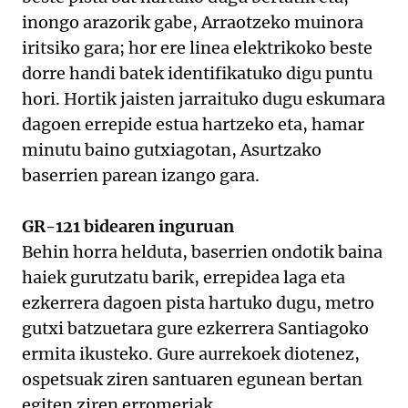
inongo arazorik gabe, Arraotzeko muinora
iritsiko gara; hor ere linea elektrikoko beste
dorre handi batek identifikatuko digu puntu
hori. Hortik jaisten jarraituko dugu eskumara
dagoen errepide estua hartzeko eta, hamar
minutu baino gutxiagotan, Asurtzako
baserrien parean izango gara.
GR-121 bidearen inguruan
Behin horra helduta, baserrien ondotik baina
haiek gurutzatu barik, errepidea laga eta
ezkerrera dagoen pista hartuko dugu, metro
gutxi batzuetara gure ezkerrera Santiagoko
ermita ikusteko. Gure aurrekoek diotenez,
ospetsuak ziren santuaren egunean bertan
egiten ziren erromeriak.