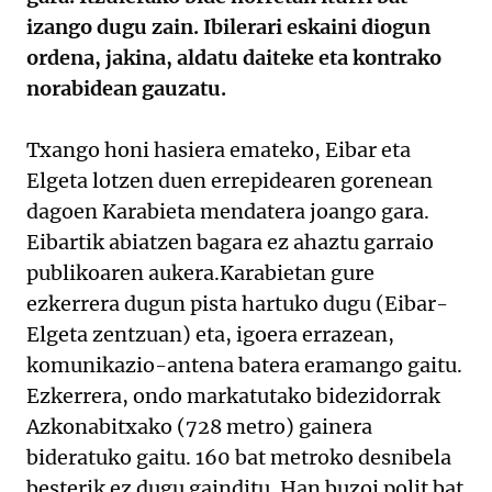
izango dugu zain. Ibilerari eskaini diogun
ordena, jakina, aldatu daiteke eta kontrako
norabidean gauzatu.
Txango honi hasiera emateko, Eibar eta
Elgeta lotzen duen errepidearen gorenean
dagoen Karabieta mendatera joango gara.
Eibartik abiatzen bagara ez ahaztu garraio
publikoaren aukera.Karabietan gure
ezkerrera dugun pista hartuko dugu (Eibar-
Elgeta zentzuan) eta, igoera errazean,
komunikazio-antena batera eramango gaitu.
Ezkerrera, ondo markatutako bidezidorrak
Azkonabitxako (728 metro) gainera
bideratuko gaitu. 160 bat metroko desnibela
besterik ez dugu gainditu. Han buzoi polit bat