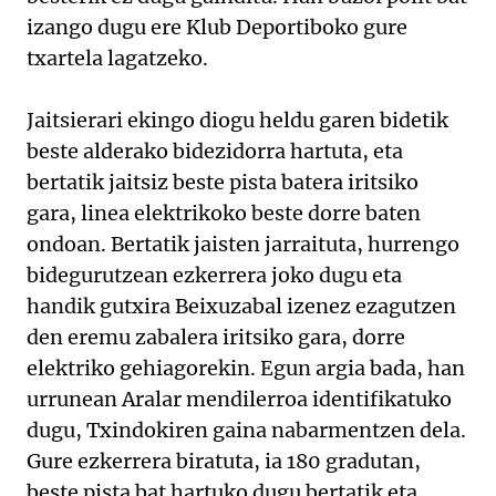
izango dugu ere Klub Deportiboko gure
txartela lagatzeko.
Jaitsierari ekingo diogu heldu garen bidetik
beste alderako bidezidorra hartuta, eta
bertatik jaitsiz beste pista batera iritsiko
gara, linea elektrikoko beste dorre baten
ondoan. Bertatik jaisten jarraituta, hurrengo
bidegurutzean ezkerrera joko dugu eta
handik gutxira Beixuzabal izenez ezagutzen
den eremu zabalera iritsiko gara, dorre
elektriko gehiagorekin. Egun argia bada, han
urrunean Aralar mendilerroa identifikatuko
dugu, Txindokiren gaina nabarmentzen dela.
Gure ezkerrera biratuta, ia 180 gradutan,
beste pista bat hartuko dugu bertatik eta,