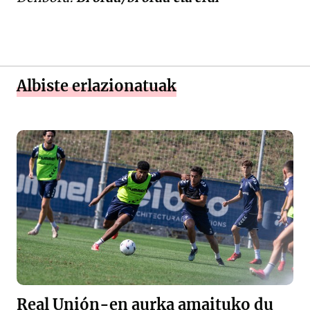
Albiste erlazionatuak
Real Unión-en aurka amaituko du