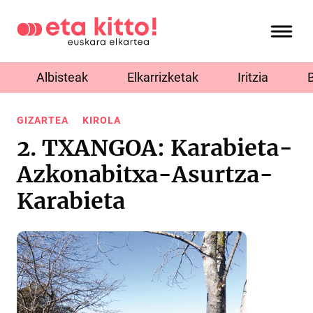
Albisteak
Elkarrizketak
Iritzia
GIZARTEA
KIROLA
2. TXANGOA: Karabieta-
Azkonabitxa-Asurtza-
Karabieta