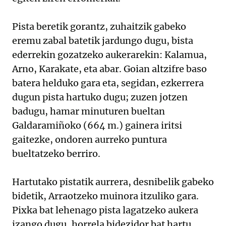
Pista beretik gorantz, zuhaitzik gabeko
eremu zabal batetik jardungo dugu, bista
ederrekin gozatzeko aukerarekin: Kalamua,
Arno, Karakate, eta abar. Goian altzifre baso
batera helduko gara eta, segidan, ezkerrera
dugun pista hartuko dugu; zuzen jotzen
badugu, hamar minuturen bueltan
Galdaramiñoko (664 m.) gainera iritsi
gaitezke, ondoren aurreko puntura
bueltatzeko berriro.
Hartutako pistatik aurrera, desnibelik gabeko
bidetik, Arraotzeko muinora itzuliko gara.
Pixka bat lehenago pista lagatzeko aukera
izango dugu, horrela bidezidor bat hartu