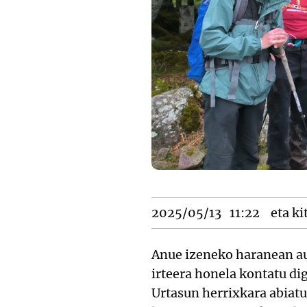
2025/05/13
11:22
eta ki
Anue izeneko haranean au
irteera honela kontatu d
Urtasun herrixkara abiatu