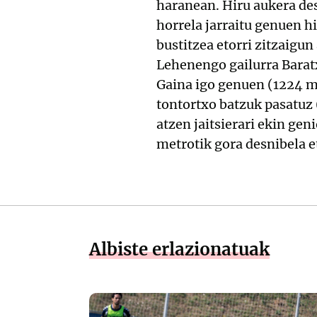
haranean. Hiru aukera des
horrela jarraitu genuen hi
bustitzea etorri zitzaigu
Lehenengo gailurra Baratx
Gaina igo genuen (1224 m.
tontortxo batzuk pasatuz 
atzen jaitsierari ekin ge
metrotik gora desnibela e
Albiste erlazionatuak