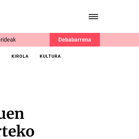
rideak
Debabarrena
K
KIROLA
KULTURA
zuen
rteko