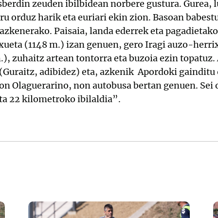
berdin zeuden ibilbidean norbere gustura. Gurea, lu
ru orduz harik eta euriari ekin zion. Basoan babestu
n azkenerako. Paisaia, landa ederrek eta pagadietak
ueta (1148 m.) izan genuen, gero Iragi auzo-herrixk
), zuhaitz artean tontorra eta buzoia ezin topatuz. 
(Guraitz, adibidez) eta, azkenik Apordoki gainditu
nion Olaguerarino, non autobusa bertan genuen. Sei 
ta 22 kilometroko ibilaldia”.