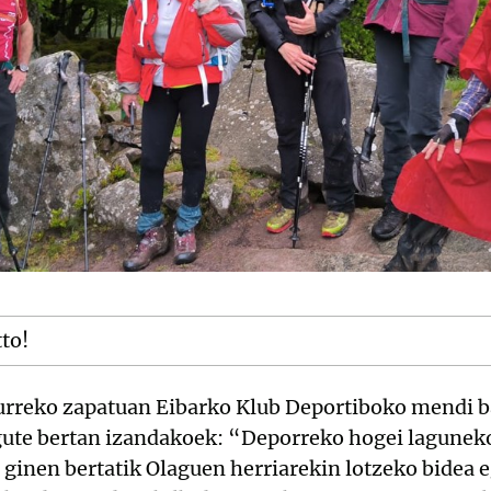
tto!
rreko zapatuan Eibarko Klub Deportiboko mendi b
igute bertan izandakoek: “Deporreko hogei laguneko
 ginen bertatik Olaguen herriarekin lotzeko bidea 