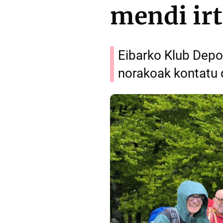
mendi ir
Eibarko Klub Depo
norakoak kontatu 