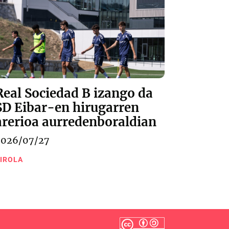
Real Sociedad B izango da
SD Eibar-en hirugarren
arerioa aurredenboraldian
2026/07/27
IROLA