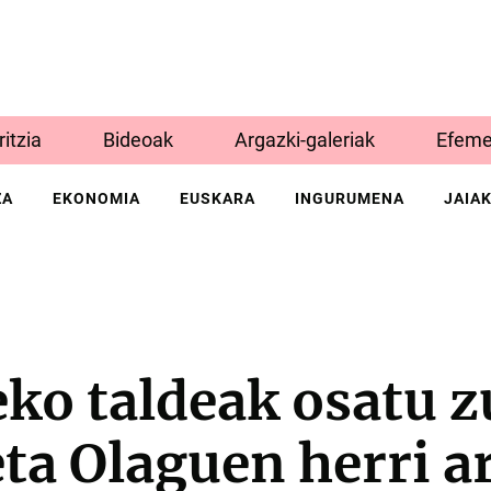
Iritzia
Bideoak
Argazki-galeriak
Efeme
ZA
EKONOMIA
EUSKARA
INGURUMENA
JAIA
ko taldeak osatu 
ta Olaguen herri a