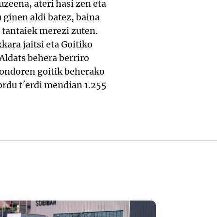
zeena, ateri hasi zen eta
 ginen aldi batez, baina
o tantaiek merezi zuten.
ara jaitsi eta Goitiko
Aldats behera berriro
 ondoren goitik beherako
ordu t´erdi mendian 1.255