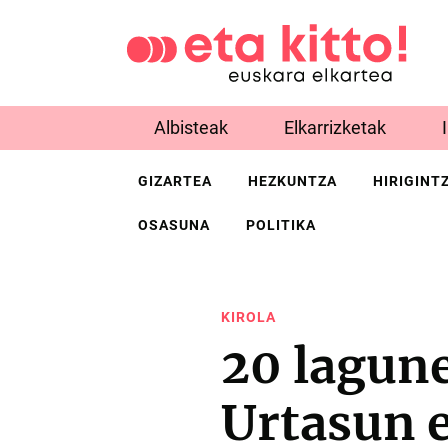
Albisteak
Elkarrizketak
GIZARTEA
HEZKUNTZA
HIRIGINT
OSASUNA
POLITIKA
KIROLA
20 lagune
Urtasun e