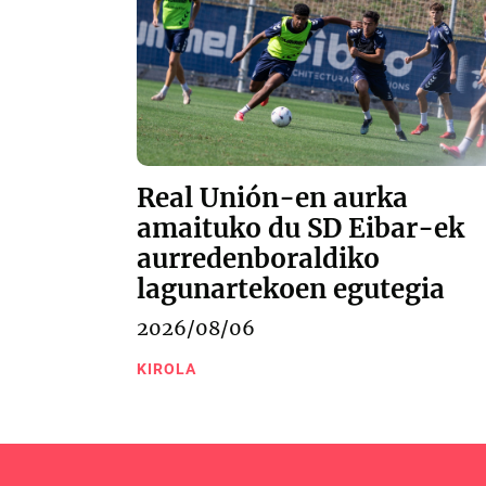
Real Unión-en aurka
amaituko du SD Eibar-ek
aurredenboraldiko
lagunartekoen egutegia
2026/08/06
KIROLA