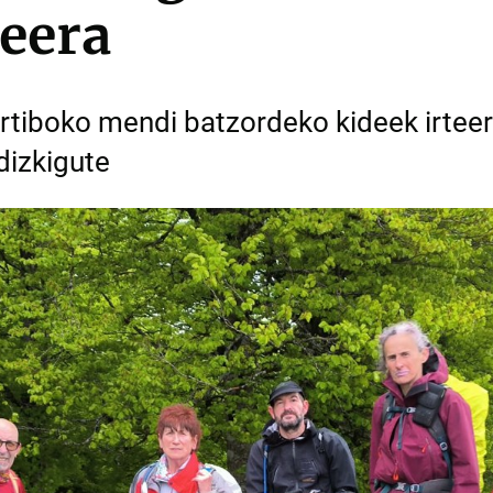
teera
rtiboko mendi batzordeko kideek irtee
dizkigute