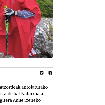
atzordeak antolatutako
 talde bat Nafarroako
egitera Anue izeneko