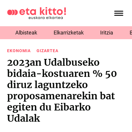
Albisteak
Elkarrizketak
Iritzia
EKONOMIA
GIZARTEA
2023an Udalbuseko
bidaia-kostuaren % 50
diruz laguntzeko
proposamenarekin bat
egiten du Eibarko
Udalak