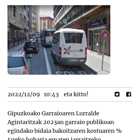
2022/12/09
10:43
eta kitto!
Gipuzkoako Garraioaren Lurralde
Agintaritzak 2023an garraio publikoan
egindako bidaia bakoitzaren kostuaren %
50eko hobaria ematen jarraitzeko