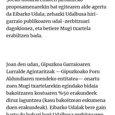
proposamenarekin bat egitearen alde agertu
da Eibarko Udala; zehazki Udalbusa hiri-
garraio publikoaren udal-zerbitzuari
dagokionez, eta betiere Mugi txartela
erabiltzen bada.
Joan den udan, Gipuzkoa Garraioaren
Lurralde Agintaritzak —Gipuzkoako Foru
Aldundiaren mendeko entitatea— onartu
zuen Mugi txartelarekin egindako bidaia
bakoitzaren kostuaren %50 erakundeek
diruz laguntzea (kasu bakoitzean eskumena
duen erakundeak). Eibarko Udalak bere gain
hartu du hobari hori Udalbusa zerbitzuaren