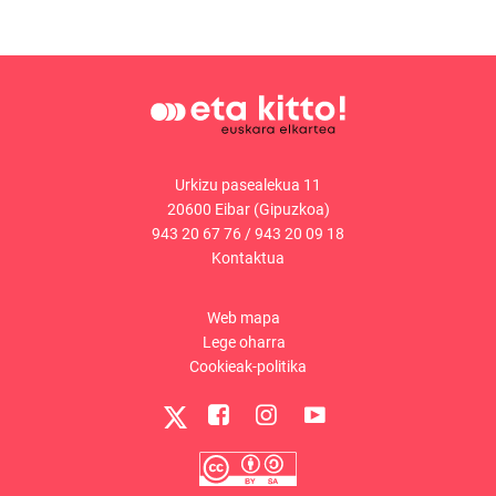
Urkizu pasealekua 11
20600 Eibar (Gipuzkoa)
943 20 67 76
/
943 20 09 18
Kontaktua
Web mapa
Lege oharra
Cookieak-politika