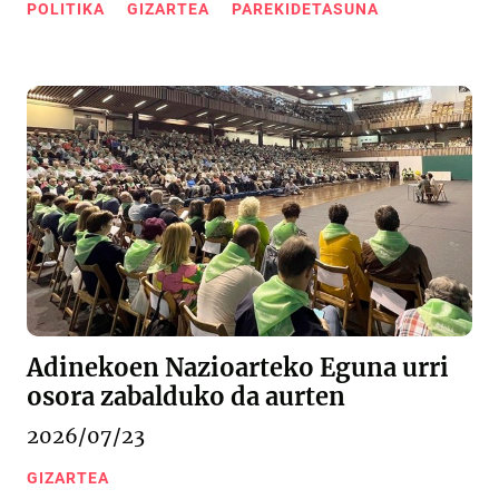
POLITIKA
GIZARTEA
PAREKIDETASUNA
Adinekoen Nazioarteko Eguna urri
osora zabalduko da aurten
2026/07/23
GIZARTEA