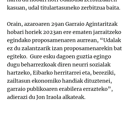
kasuan, udal titulartasuneko zerbitzua baita.
Orain, azaroaren 29an Garraio Agintaritzak
hobari horiek 2023an ere ematen jarraitzeko
egindako proposamenaren aurrean, “Udalak
ez du zalantzarik izan proposamenarekin bat
egiteko. Gure esku dagoen guztia egingo
dugu beharrezkoak diren neurri sozialak
hartzeko, Eibarko herritarrei eta, bereziki,
zailtasun ekonomiko handiak dituztenei,
garraio publikoaren erabilera errazteko”,
adierazi du Jon Iraola alkateak.