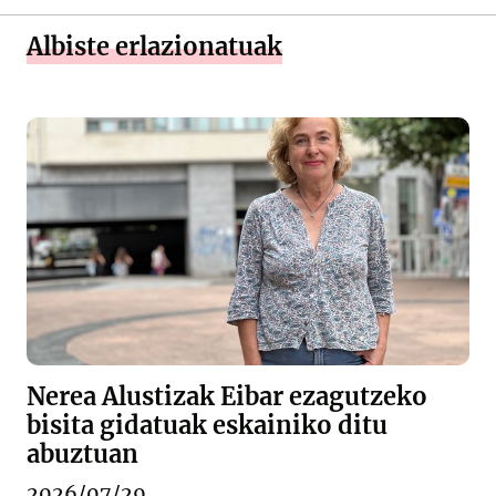
Albiste erlazionatuak
Nerea Alustizak Eibar ezagutzeko
bisita gidatuak eskainiko ditu
abuztuan
2026/07/29