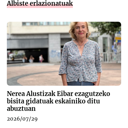
Albiste erlazionatuak
Nerea Alustizak Eibar ezagutzeko
bisita gidatuak eskainiko ditu
abuztuan
2026/07/29