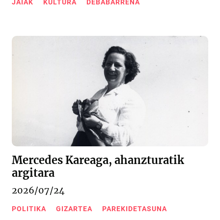
JAIAK
KULTURA
DEBABARRENA
Mercedes Kareaga, ahanzturatik
argitara
2026/07/24
POLITIKA
GIZARTEA
PAREKIDETASUNA