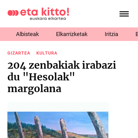
Albisteak
Elkarrizketak
Iritzia
GIZARTEA
KULTURA
204 zenbakiak irabazi
du "Hesolak"
margolana