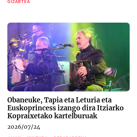
GIZARTEA
Obaneuke, Tapia eta Leturia eta
Euskoprincess izango dira Itziarko
Kopraixetako kartelburuak
2026/07/24