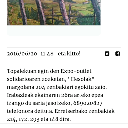
2016/06/20
11:48
eta kitto!
Topalekuan egin den Expo-outlet
solidarioaren zozketan, "Hesolak"
margolana 204 zenbakiari egokitu zaio.
Irabazleak ekainaren 26ra arteko epea
izango du saria jasotzeko, 689020827
telefonora deituta. Erretserbako zenbakiak
214, 172, 293 eta 148 dira.