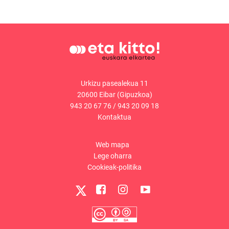
Urkizu pasealekua 11
20600 Eibar (Gipuzkoa)
943 20 67 76
/
943 20 09 18
Kontaktua
Web mapa
Lege oharra
Cookieak-politika