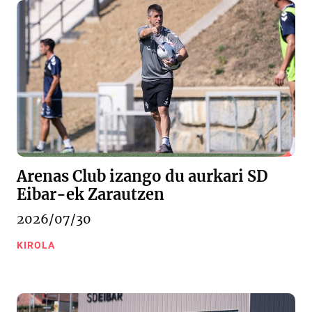
Arenas Club izango du aurkari SD
Eibar-ek Zarautzen
2026/07/30
KIROLA