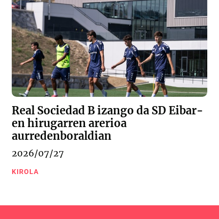
Real Sociedad B izango da SD Eibar-
en hirugarren arerioa
aurredenboraldian
2026/07/27
KIROLA