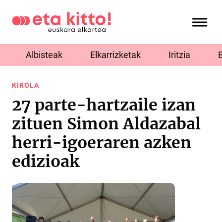
Albisteak
Elkarrizketak
Iritzia
KIROLA
27 parte-hartzaile izan
zituen Simon Aldazabal
herri-igoeraren azken
edizioak