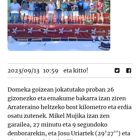
2023/09/13
10:59
eta kitto!
Domeka goizean jokatutako proban 26
gizonezko eta emakume bakarra izan ziren
Arrateraino heltzeko bost kilometro eta erdia
osatu zutenek. Mikel Mujika izan zen
garailea, 27 minutu eta 9 segundoko
denborarekin, eta Josu Uriartek (29’27’’) eta