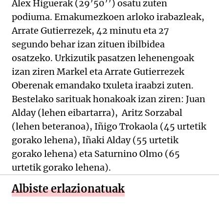
Alex Higuerak (29’50’’) osatu zuten
podiuma. Emakumezkoen arloko irabazleak,
Arrate Gutierrezek, 42 minutu eta 27
segundo behar izan zituen ibilbidea
osatzeko. Urkizutik pasatzen lehenengoak
izan ziren Markel eta Arrate Gutierrezek
Oberenak emandako txuleta iraabzi zuten.
Bestelako sarituak honakoak izan ziren: Juan
Alday (lehen eibartarra), Aritz Sorzabal
(lehen beteranoa), Iñigo Trokaola (45 urtetik
gorako lehena), Iñaki Alday (55 urtetik
gorako lehena) eta Saturnino Olmo (65
urtetik gorako lehena).
Albiste erlazionatuak