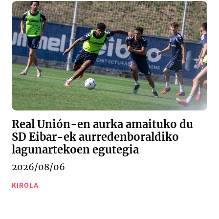
Real Unión-en aurka amaituko du
SD Eibar-ek aurredenboraldiko
lagunartekoen egutegia
2026/08/06
KIROLA