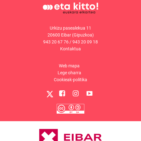
Urkizu pasealekua 11
20600 Eibar (Gipuzkoa)
943 20 67 76
/
943 20 09 18
Kontaktua
Web mapa
Lege oharra
Cookieak-politika