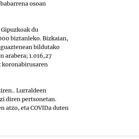
Debabarrena osoan
, Gipuzkoak du
000 biztanleko. Bizkaian,
(eguaztenean bildutako
n arabera; 1.016,27
k koronabirusaren
ziren.. Lurraldeen
zi diren pertsonetan.
en atzo, eta COVIDa duten