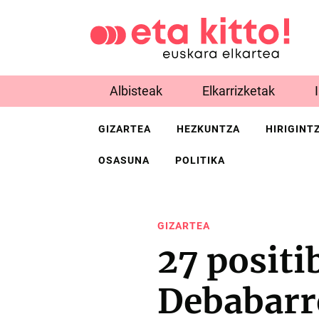
Albisteak
Elkarrizketak
GIZARTEA
HEZKUNTZA
HIRIGINT
OSASUNA
POLITIKA
GIZARTEA
27 positi
Debabarr