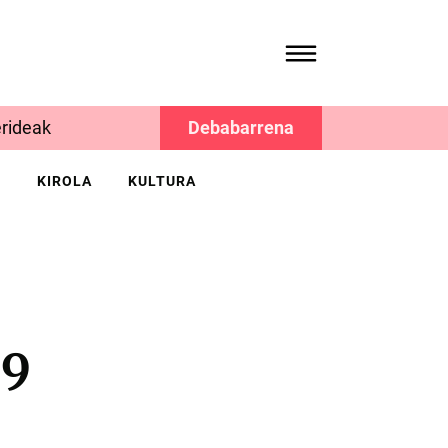
rideak
Debabarrena
K
KIROLA
KULTURA
59