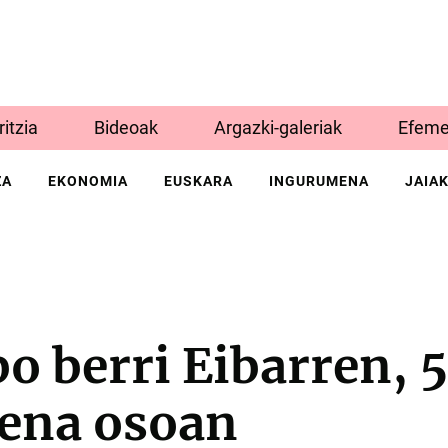
Iritzia
Bideoak
Argazki-galeriak
Efeme
ZA
EKONOMIA
EUSKARA
INGURUMENA
JAIA
bo berri Eibarren, 
ena osoan