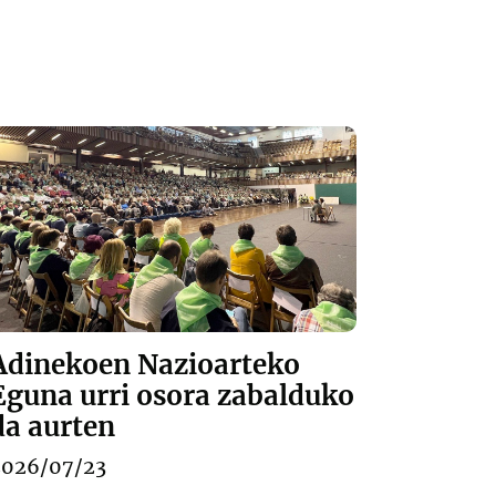
Adinekoen Nazioarteko
Eguna urri osora zabalduko
da aurten
2026/07/23