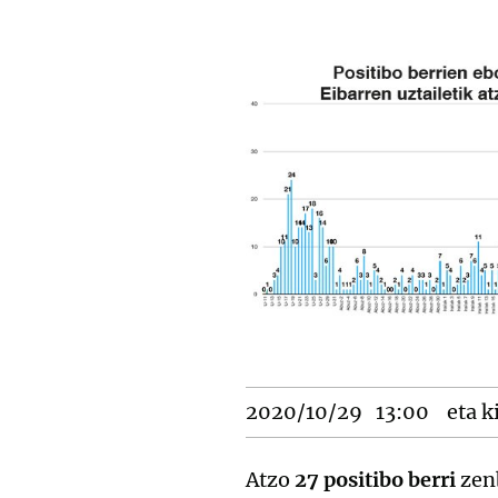
2020/10/29
13:00
eta k
Atzo
27 positibo berri
zen