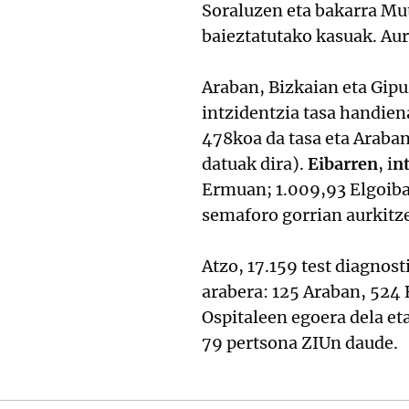
Soraluzen eta bakarra Mu
baieztatutako kasuak. Aur
Araban, Bizkaian eta Gipu
intzidentzia tasa handien
478koa da tasa eta Araba
datuak dira).
Eibarren
, i
nt
Ermuan; 1.009,93 Elgoiba
semaforo gorrian aurkitze
Atzo, 17.159 test diagnost
arabera: 125 Araban, 524 
Ospitaleen egoera dela et
79 pertsona ZIUn daude.