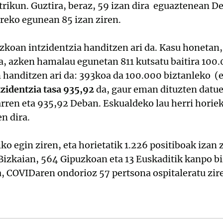
trikun. Guztira, beraz, 59 izan dira eguaztenean 
reko egunean 85 izan ziren.
zkoan intzidentzia handitzen ari da. Kasu honetan
a, azken hamalau egunetan 811 kutsatu baitira 100.
n handitzen ari da: 393koa da 100.000 biztanleko 
zidentzia tasa 935,92
da, gaur eman dituzten datue
rren eta 935,92 Deban. Eskualdeko lau herri horie
n dira.
iko egin ziren, eta horietatik 1.226 positiboak izan 
Bizkaian, 564 Gipuzkoan eta 13 Euskaditik kanpo bi
a, COVIDaren ondorioz 57 pertsona ospitaleratu zir