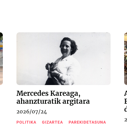
Mercedes Kareaga,
ahanzturatik argitara
2026/07/24
POLITIKA
GIZARTEA
PAREKIDETASUNA