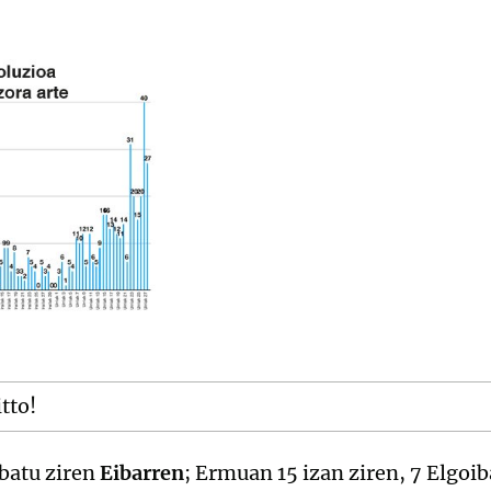
itto!
batu ziren
Eibarren
; Ermuan 15 izan ziren, 7 Elgoi