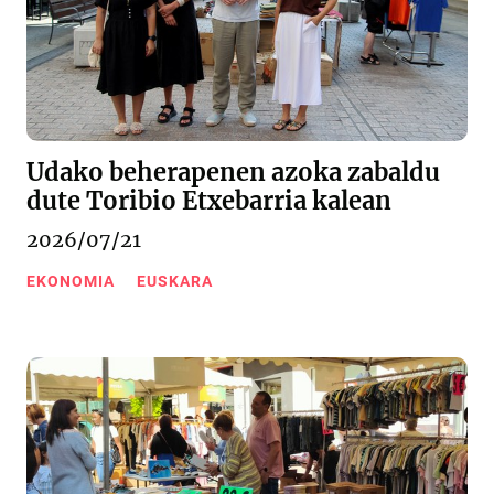
Udako beherapenen azoka zabaldu
dute Toribio Etxebarria kalean
2026/07/21
EKONOMIA
EUSKARA