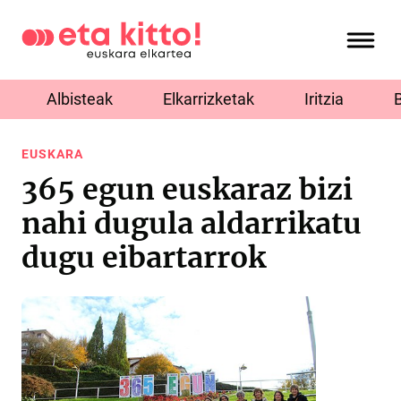
Albisteak
Elkarrizketak
Iritzia
EUSKARA
365 egun euskaraz bizi
nahi dugula aldarrikatu
dugu eibartarrok