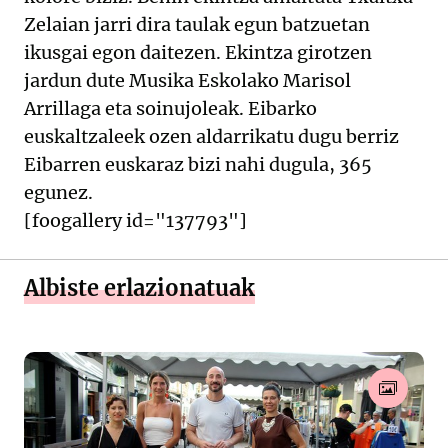
Zelaian jarri dira taulak egun batzuetan
ikusgai egon daitezen. Ekintza girotzen
jardun dute Musika Eskolako Marisol
Arrillaga eta soinujoleak. Eibarko
euskaltzaleek ozen aldarrikatu dugu berriz
Eibarren euskaraz bizi nahi dugula, 365
egunez.
[foogallery id="137793"]
Albiste erlazionatuak