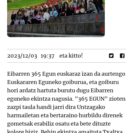
2023/12/03
19:37
eta kitto!
Eibarren 365 Egun euskaraz izan da aurtengo
Euskararen Eguneko goiburua, eta goiburu
hori ardatz hartuta burutu dugu Eibarren
eguneko ekintza nagusia. "365 EGUN" zioten
zazpi taula handi jarri dira Untzagako
harmailetan eta bertaraino hurbildu direnek
gometsak erabiliz osatu eta bete dituzte
kolore biziz. Behin ekintza amaituta Txaltxa