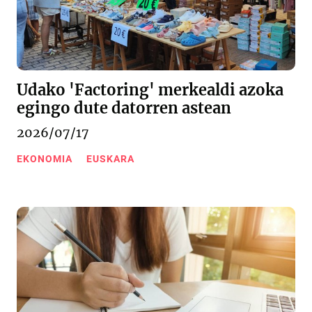
Udako 'Factoring' merkealdi azoka
egingo dute datorren astean
2026/07/17
EKONOMIA
EUSKARA