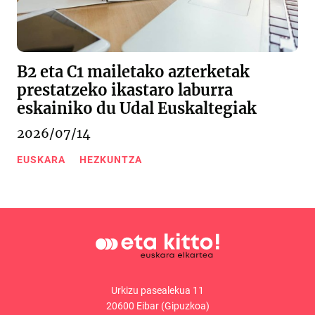
B2 eta C1 mailetako azterketak
prestatzeko ikastaro laburra
eskainiko du Udal Euskaltegiak
2026/07/14
EUSKARA
HEZKUNTZA
Urkizu pasealekua 11
20600 Eibar (Gipuzkoa)