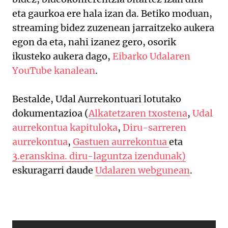
eta gaurkoa ere hala izan da. Betiko moduan,
streaming bidez zuzenean jarraitzeko aukera
egon da eta, nahi izanez gero, osorik
ikusteko aukera dago,
Eibarko Udalaren
YouTube kanalean
.
Bestalde, Udal Aurrekontuari lotutako
dokumentazioa (
Alkatetzaren txostena
,
Udal
aurrekontua kapituloka
,
Diru-sarreren
aurrekontua
,
Gastuen aurrekontua
eta
3.eranskina. diru-laguntza izendunak)
eskuragarri daude
Udalaren webgunean
.