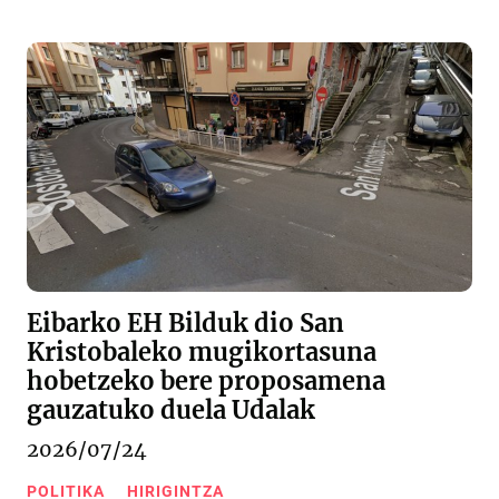
Eibarko EH Bilduk dio San
Kristobaleko mugikortasuna
hobetzeko bere proposamena
gauzatuko duela Udalak
2026/07/24
POLITIKA
HIRIGINTZA