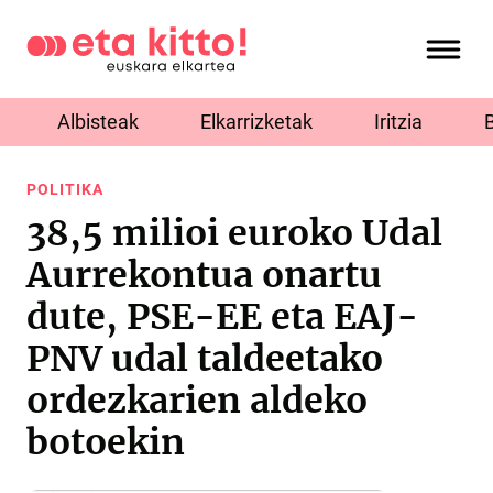
Albisteak
Elkarrizketak
Iritzia
POLITIKA
38,5 milioi euroko Udal
Aurrekontua onartu
dute, PSE-EE eta EAJ-
PNV udal taldeetako
ordezkarien aldeko
botoekin