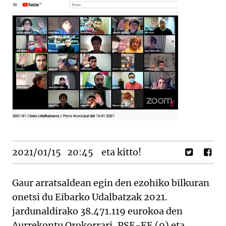
2021/01/15
20:45
eta kitto!
Gaur arratsaldean egin den ezohiko bilkuran
onetsi du Eibarko Udalbatzak 2021.
jardunaldirako 38.471.119 eurokoa den
Aurrekontu Orokorrari, PSE-EE (9) eta