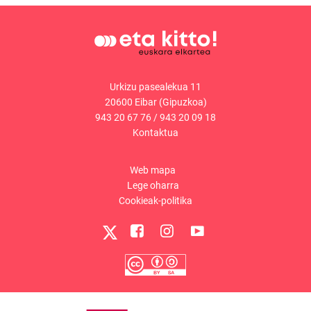
Urkizu pasealekua 11
20600 Eibar (Gipuzkoa)
943 20 67 76
/
943 20 09 18
Kontaktua
Web mapa
Lege oharra
Cookieak-politika