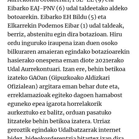
Eibarko EAJ-PNV (6) udal taldeetako aldeko
botoarekin. Eibarko EH Bildu (5) eta
Elkarrekin Podemos Eibar (1) udal taldeak,
berriz, abstenitu egin dira botazioan. Hiru
ordu inguruko iraupena izan duen osoko
bilkuraren amaieran egindako botazioarekin
hasierako onespena eman diote 2021erako
Udal Aurrekontuari. Izan ere, behin betikoa
izateko GAOan (Gipuzkoako Aldizkari
Ofizialean) argitara eman behar dute eta,
erreklamazioak egiteko dagoen hamabost
eguneko epea igarota horrelakorik
aurkeztuko ez balitz, orduan pasatuko
litzateke behin betikoa izatera. Urriaz
geroztik egindako Udalbatzarrak internet
bidez, bideokonferentzia bitartez izan dira