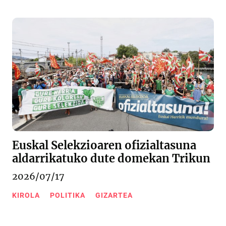
Euskal Selekzioaren ofizialtasuna
aldarrikatuko dute domekan Trikun
2026/07/17
KIROLA
POLITIKA
GIZARTEA