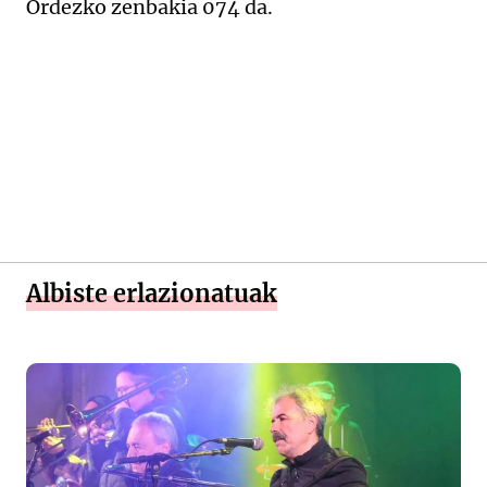
Ordezko zenbakia 074 da.
Albiste erlazionatuak