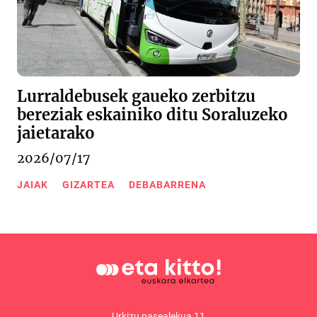
Lurraldebusek gaueko zerbitzu
bereziak eskainiko ditu Soraluzeko
jaietarako
2026/07/17
JAIAK
GIZARTEA
DEBABARRENA
Urkizu pasealekua 11