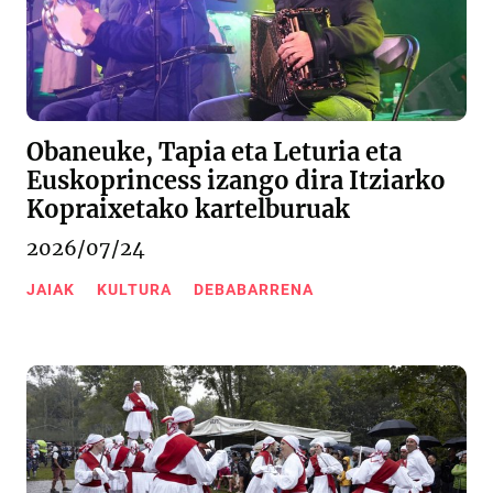
Obaneuke, Tapia eta Leturia eta
Euskoprincess izango dira Itziarko
Kopraixetako kartelburuak
2026/07/24
JAIAK
KULTURA
DEBABARRENA