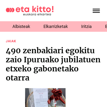
Albisteak
Elkarrizketak
Iritzia
JAIAK
490 zenbakiari egokitu
zaio Ipuruako jubilatuen
etxeko gabonetako
otarra