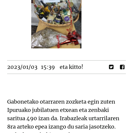
2023/01/03
15:39
eta kitto!
Gabonetako otarraren zozketa egin zuten
Ipuruako jubilatuen etxean eta zenbaki
saritua 490 izan da. Irabazleak urtarrilaren
8ra arteko epea izango du saria jasotzeko.