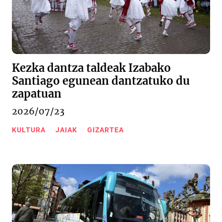
Kezka dantza taldeak Izabako
Santiago egunean dantzatuko du
zapatuan
2026/07/23
KULTURA
JAIAK
GIZARTEA