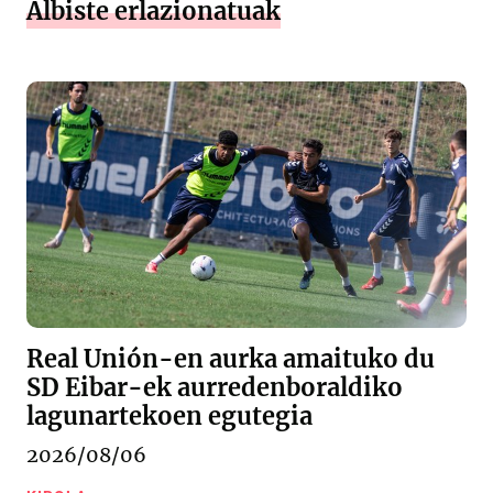
Albiste erlazionatuak
Real Unión-en aurka amaituko du
SD Eibar-ek aurredenboraldiko
lagunartekoen egutegia
2026/08/06