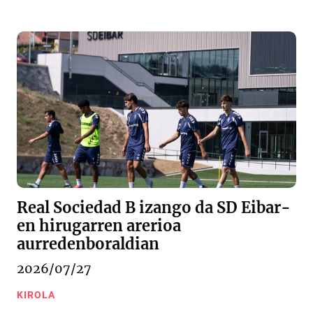
Real Sociedad B izango da SD Eibar-
en hirugarren arerioa
aurredenboraldian
2026/07/27
KIROLA