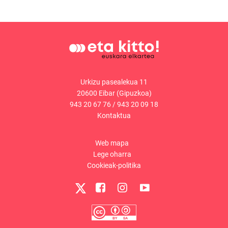
Urkizu pasealekua 11
20600 Eibar (Gipuzkoa)
943 20 67 76
/
943 20 09 18
Kontaktua
Web mapa
Lege oharra
Cookieak-politika