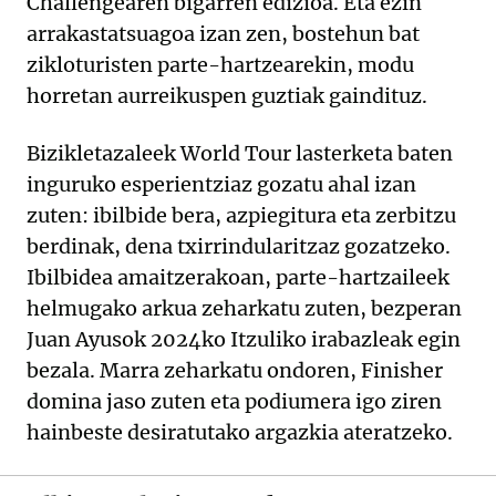
Challengearen bigarren edizioa. Eta ezin
arrakastatsuagoa izan zen, bostehun bat
zikloturisten parte-hartzearekin, modu
horretan aurreikuspen guztiak gaindituz.
Bizikletazaleek World Tour lasterketa baten
inguruko esperientziaz gozatu ahal izan
zuten: ibilbide bera, azpiegitura eta zerbitzu
berdinak, dena txirrindularitzaz gozatzeko.
Ibilbidea amaitzerakoan, parte-hartzaileek
helmugako arkua zeharkatu zuten, bezperan
Juan Ayusok 2024ko Itzuliko irabazleak egin
bezala. Marra zeharkatu ondoren, Finisher
domina jaso zuten eta podiumera igo ziren
hainbeste desiratutako argazkia ateratzeko.