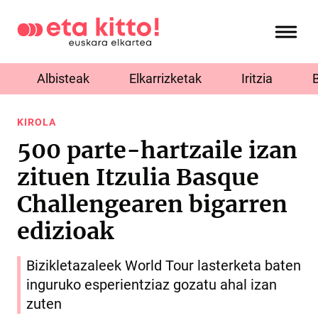
Albisteak
Elkarrizketak
Iritzia
KIROLA
500 parte-hartzaile izan
zituen Itzulia Basque
Challengearen bigarren
edizioak
Bizikletazaleek World Tour lasterketa baten
inguruko esperientziaz gozatu ahal izan
zuten