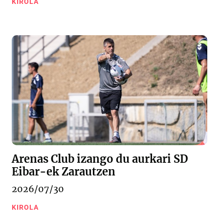
KIROLA
Arenas Club izango du aurkari SD
Eibar-ek Zarautzen
2026/07/30
KIROLA