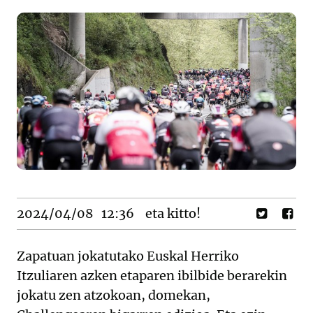
2024/04/08
12:36
eta kitto!
Zapatuan jokatutako Euskal Herriko
Itzuliaren azken etaparen ibilbide berarekin
jokatu zen atzokoan, domekan,