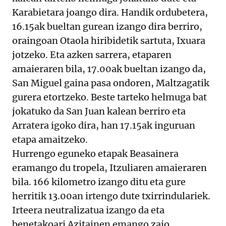
Karabietara joango dira. Handik ordubetera,
16.15ak bueltan gurean izango dira berriro,
oraingoan Otaola hiribidetik sartuta, Ixuara
jotzeko. Eta azken sarrera, etaparen
amaieraren bila, 17.00ak bueltan izango da,
San Miguel gaina pasa ondoren, Maltzagatik
gurera etortzeko. Beste tarteko helmuga bat
jokatuko da San Juan kalean berriro eta
Arratera igoko dira, han 17.15ak inguruan
etapa amaitzeko.
Hurrengo eguneko etapak Beasainera
eramango du tropela, Itzuliaren amaieraren
bila. 166 kilometro izango ditu eta gure
herritik 13.00an irtengo dute txirrindulariek.
Irteera neutralizatua izango da eta
benetakoari Azitainen emango zaio