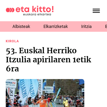
Albisteak
Elkarrizketak
Iritzia
KIROLA
53. Euskal Herriko
Itzulia apirilaren 1etik
6ra