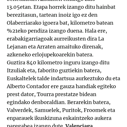
13.05etan. Etapa horrek izango ditu hainbat
berezitasun, tartean inoiz igo ez den
Olaberriarako igoera bat, kilometro batean
%21eko pendiza izango duena. Hala ere,
erabakigarriagoak aurreikusten dira La
Lejanan eta Arraten amaituko direnak,
azkeneko erlojupekoarekin batera.
Guztira 840 kilometro inguru izango ditu
Itzuliak eta, faborito guztiekin batera,
Euskaltelek talde indartsua aurkeztuko du eta
Alberto Contador ere gauza handiak egiteko
prest dator, Tourra prestatze bidean
egindako denboraldian. Berarekin batera,
Valverdek, Samuelek, Puritok, Froomek eta
enparauek ikuskizuna eskaintzeko aukera
paregabea izango dute.
Valenciaga