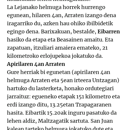
La Lejanako helmuga horrek hurrengo
egunean, hilaren 4an, Arraten izango dena
iragarriko du, azken hau ohiko ibilbidetik
egingo dena. Barixakuan, bestalde,
Eibarren
hasiko da etapa eta Beasainen amaitu. Eta
zapatuan, itzuliari amaiera emateko, 21
kilometroko erlojupekoa jokatuko da.
Apirilaren 4an Arraten
Gure herriak bi egunetan (apirilaren 4an
helmuga Arraten eta 5ean irteera Untzagan)
hartuko du lasterketa, honako ordutegiari
jarraituz: egueneko etapak 151 kilometro eta
erdi izango ditu, 13.25etan Trapagaranen
hasita. Eibartik 15.20ak inguru pasatuko da
lehen aldiz, Maltzagatik sartuta. San Juan
kalean tarteko helmuga jokatuko dute eta