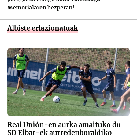
Memorialaren
bezperan!
Albiste erlazionatuak
Real Unión-en aurka amaituko du
SD Eibar-ek aurredenboraldiko