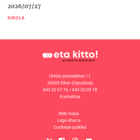
2026/07/27
KIROLA
Urkizu pasealekua 11
20600 Eibar (Gipuzkoa)
943 20 67 76
/
943 20 09 18
Kontaktua
Web mapa
Lege oharra
Cookieak-politika