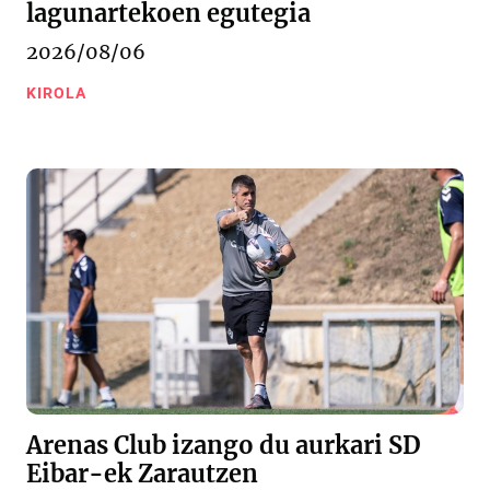
lagunartekoen egutegia
2026/08/06
KIROLA
Arenas Club izango du aurkari SD
Eibar-ek Zarautzen