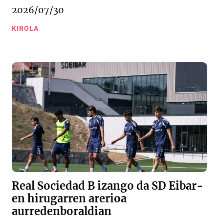
2026/07/30
KIROLA
Real Sociedad B izango da SD Eibar-
en hirugarren arerioa
aurredenboraldian