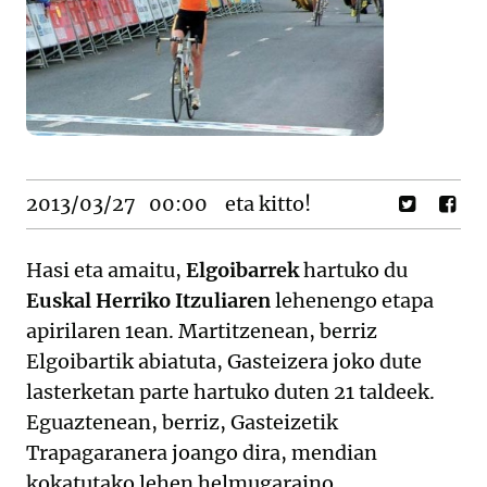
2013/03/27
00:00
eta kitto!
Hasi eta amaitu,
Elgoibarrek
hartuko du
Euskal Herriko Itzuliaren
lehenengo etapa
apirilaren 1ean. Martitzenean, berriz
Elgoibartik abiatuta, Gasteizera joko dute
lasterketan parte hartuko duten 21 taldeek.
Eguaztenean, berriz, Gasteizetik
Trapagaranera joango dira, mendian
kokatutako lehen helmugaraino.