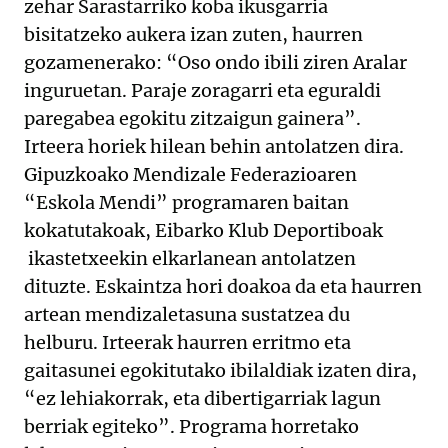
zehar Sarastarriko koba ikusgarria
bisitatzeko aukera izan zuten, haurren
gozamenerako: “Oso ondo ibili ziren Aralar
inguruetan. Paraje zoragarri eta eguraldi
paregabea egokitu zitzaigun gainera”.
Irteera horiek hilean behin antolatzen dira.
Gipuzkoako Mendizale Federazioaren
“Eskola Mendi” programaren baitan
kokatutakoak, Eibarko Klub Deportiboak
ikastetxeekin elkarlanean antolatzen
dituzte. Eskaintza hori doakoa da eta haurren
artean mendizaletasuna sustatzea du
helburu. Irteerak haurren erritmo eta
gaitasunei egokitutako ibilaldiak izaten dira,
“ez lehiakorrak, eta dibertigarriak lagun
berriak egiteko”. Programa horretako