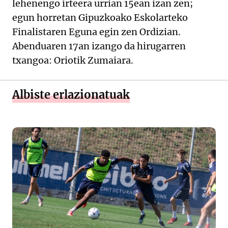
lehenengo irteera urrian 15ean izan zen;
egun horretan Gipuzkoako Eskolarteko
Finalistaren Eguna egin zen Ordizian.
Abenduaren 17an izango da hirugarren
txangoa: Oriotik Zumaiara.
Albiste erlazionatuak