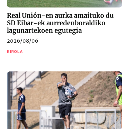
Real Unión-en aurka amaituko du
SD Eibar-ek aurredenboraldiko
lagunartekoen egutegia
2026/08/06
KIROLA