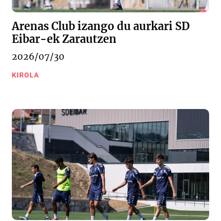
Arenas Club izango du aurkari SD
Eibar-ek Zarautzen
2026/07/30
KIROLA