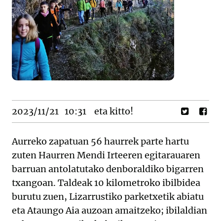
2023/11/21
10:31
eta kitto!
Aurreko zapatuan 56 haurrek parte hartu
zuten Haurren Mendi Irteeren egitarauaren
barruan antolatutako denboraldiko bigarren
txangoan. Taldeak 10 kilometroko ibilbidea
burutu zuen, Lizarrustiko parketxetik abiatu
eta Ataungo Aia auzoan amaitzeko; ibilaldian