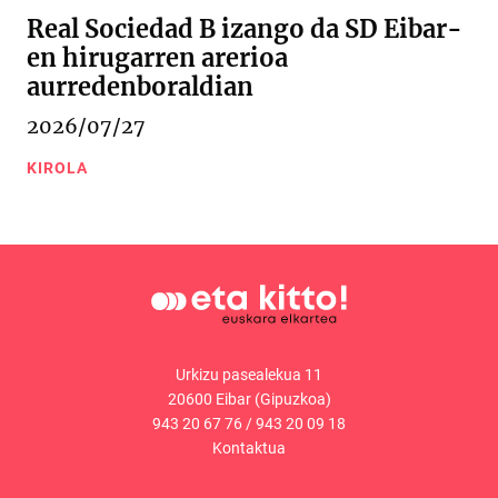
Real Sociedad B izango da SD Eibar-
en hirugarren arerioa
aurredenboraldian
2026/07/27
KIROLA
Urkizu pasealekua 11
20600 Eibar (Gipuzkoa)
943 20 67 76
/
943 20 09 18
Kontaktua