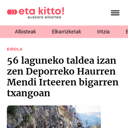
Albisteak
Elkarrizketak
Iritzia
KIROLA
56 laguneko taldea izan
zen Deporreko Haurren
Mendi Irteeren bigarren
txangoan