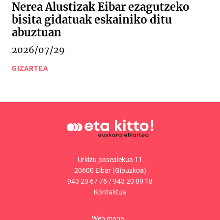
Nerea Alustizak Eibar ezagutzeko
bisita gidatuak eskainiko ditu
abuztuan
2026/07/29
GIZARTEA
Urkizu pasealekua 11
20600 Eibar (Gipuzkoa)
943 20 67 76
/
943 20 09 18
Kontaktua
Web mapa