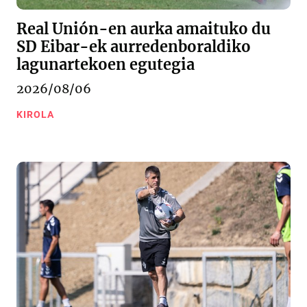
Real Unión-en aurka amaituko du
SD Eibar-ek aurredenboraldiko
lagunartekoen egutegia
2026/08/06
KIROLA