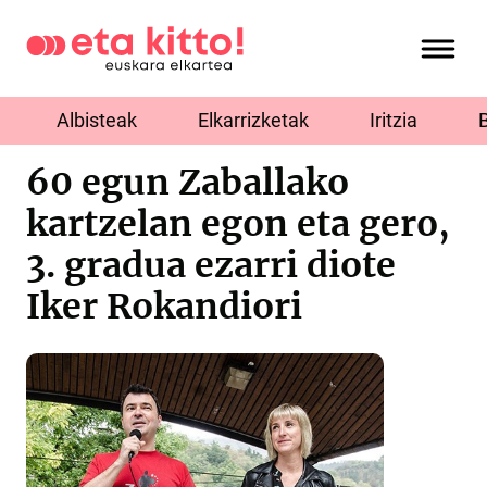
Albisteak
Elkarrizketak
Iritzia
60 egun Zaballako
kartzelan egon eta gero,
3. gradua ezarri diote
Iker Rokandiori