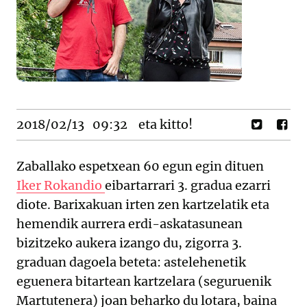
2018/02/13
09:32
eta kitto!
Zaballako espetxean 60 egun egin dituen
Iker Rokandio
eibartarrari 3. gradua ezarri
diote. Barixakuan irten zen kartzelatik eta
hemendik aurrera erdi-askatasunean
bizitzeko aukera izango du, zigorra 3.
graduan dagoela beteta: astelehenetik
eguenera bitartean kartzelara (seguruenik
Martutenera) joan beharko du lotara, baina