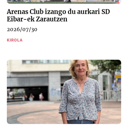
Arenas Club izango du aurkari SD
Eibar-ek Zarautzen
2026/07/30
KIROLA