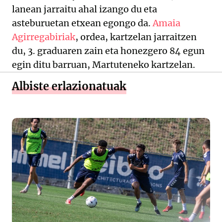
lanean jarraitu ahal izango du eta
asteburuetan etxean egongo da.
Amaia
Agirregabiriak
, ordea, kartzelan jarraitzen
du, 3. graduaren zain eta honezgero 84 egun
egin ditu barruan, Martuteneko kartzelan.
Albiste erlazionatuak