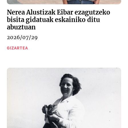
Nerea Alustizak Eibar ezagutzeko
bisita gidatuak eskainiko ditu
abuztuan
2026/07/29
GIZARTEA