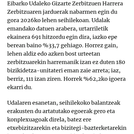
Eibarko Udaleko Gizarte Zerbitzuen Harrera
Zerbitzuaren jarduerak nabarmen egin du
gora 2026ko lehen seihilekoan. Udalak
emandako datuen arabera, urtarriletik
ekainera 691 hitzordu egin dira, iazko epe
berean baino %33,7 gehiago. Horrez gain,
lehen aldiz edo azken bost urteetan
zerbitzuarekin harremanik izan ez duten 180
bizikidetza-unitateri eman zaie arreta; iaz,
berriz, 111 izan ziren. Horrek %62,2ko igoera
ekarri du.
Udalaren esanetan, seihilekoko balantzeak
erakusten du artatutako egoerak gero eta
konplexuagoak direla, batez ere
etxebizitzarekin eta bizitegi-bazterketarekin