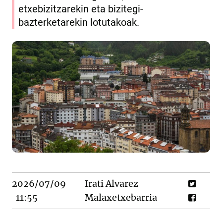
etxebizitzarekin eta bizitegi-
bazterketarekin lotutakoak.
2026/07/09
Irati Alvarez
11:55
Malaxetxebarria