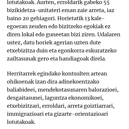
lotutakoak. Aurten, erroldarik gabeko 55
bizikidetza-unitateri eman zaie arreta, iaz
baino 20 gehiagori. Horietatik 13 kale-
egoeran zeuden edo bizitzeko egokiak ez
diren lokal edo guneetan bizi ziren. Udalaren
ustez, datu horiek agerian uzten dute
etxebizitza duin eta egonkorra eskuratzeko
zailtasunak gero eta handiagoak direla.
Herritarrek egindako kontsulten artean
ohikoenak izan dira adinekoentzako
baliabideei, mendekotasunaren balorazioei,
desgaitasunei, laguntza ekonomikoei,
etxebizitzari, erroldari, arreta goiztiarrari,
immigrazioari eta gizarte-orientazioari
lotutakoak.