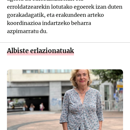
erroldatzearekin lotutako egoerek izan duten
gorakadagatik, eta erakundeen arteko
koordinazioa indartzeko beharra
azpimarratu du.
Albiste erlazionatuak