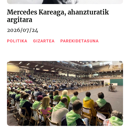
Mercedes Kareaga, ahanzturatik
argitara
2026/07/24
POLITIKA
GIZARTEA
PAREKIDETASUNA