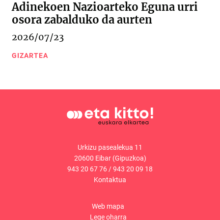
Adinekoen Nazioarteko Eguna urri
osora zabalduko da aurten
2026/07/23
GIZARTEA
Urkizu pasealekua 11
20600 Eibar (Gipuzkoa)
943 20 67 76
/
943 20 09 18
Kontaktua
Web mapa
Lege oharra