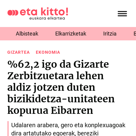
Albisteak
Elkarrizketak
Iritzia
GIZARTEA
EKONOMIA
%62,2 igo da Gizarte
Zerbitzuetara lehen
aldiz jotzen duten
bizikidetza-unitateen
kopurua Eibarren
Udalaren arabera, gero eta konplexuagoak
dira artatutako egoerak, bereziki