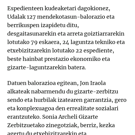
Espedienteen kudeaketari dagokionez,
Udalak 127 mendekotasun-balorazio eta
berrikuspen izapidetu ditu,
desgaitasunarekin eta arreta goiztiarrarekin
lotutako 79 eskaera, 24 laguntza tekniko eta
etxebizitzarekin lotutako 22 espediente,
beste hainbat prestazio ekonomiko eta
gizarte-laguntzarekin batera.
Datuen balorazioa egitean, Jon Iraola
alkateak nabarmendu du gizarte-zerbitzu
sendo eta hurbilak izatearen garrantzia, gero
eta konplexuagoa den errealitate sozialari
erantzuteko. Sonia Archeli Gizarte
Zerbitzuetako zinegotziak, berriz, kezka
agertu du etxebizitzarekin eta