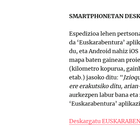
SMARTPHONETAN DESK
Espedizioa lehen pertsona
da ‘Euskarabentura’ apli
du, eta Android nahiz iOS
mapa baten gainean proie
(kilometro kopurua, gain
etab.) jasoko ditu: "
Jzioqu
ere erakutsiko ditu, arian
aurkezpen labur bana eta z
‘Euskarabentura’ aplikazi
Deskargatu EUSKARABE