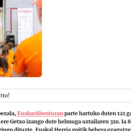
itto!
bezala,
EuskarAbenturan
parte hartuko duten 121 g
n ere Getxo izango dute helmuga uztailaren 31n. Ia
egingo dituzte, Euskal Herria goitik behera ezagut