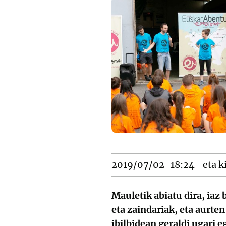
2019/07/02
18:24
eta k
Mauletik abiatu dira, iaz 
eta zaindariak, eta aurte
ibilbidean geraldi ugari 