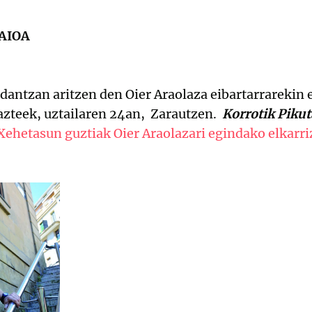
AIOA
 dantzan aritzen den Oier Araolaza eibartarrarekin
zteek, uztailaren 24an, Zarautzen.
Korrotik Pikut
Xehetasun guztiak Oier Araolazari egindako elkarri