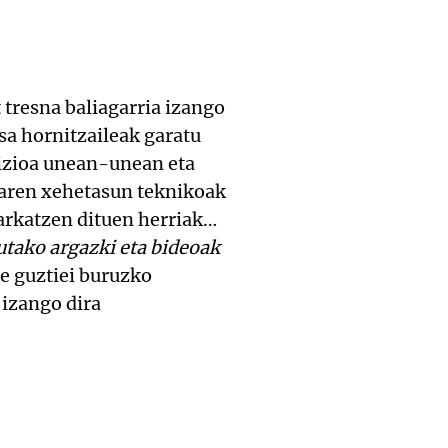
 tresna baliagarria izango
sa hornitzaileak garatu
dizioa unean-unean eta
zaren xehetasun teknikoak
arkatzen dituen herriak…
utako argazki eta bideoak
le guztiei buruzko
 izango dira