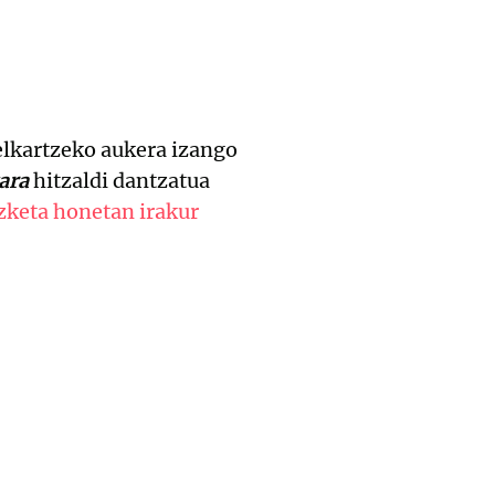
 elkartzeko aukera izango
ara
hitzaldi dantzatua
zketa honetan irakur