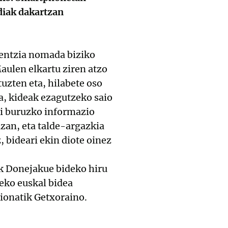
diak dakartzan
ientzia nomada biziko
aulen elkartu ziren atzo
uzten eta, hilabete oso
a, kideak ezagutzeko saio
ri buruzko informazio
azan, eta talde-argazkia
 bideari ekin diote oinez
k Donejakue bideko hiru
deko euskal bidea
ionatik Getxoraino.