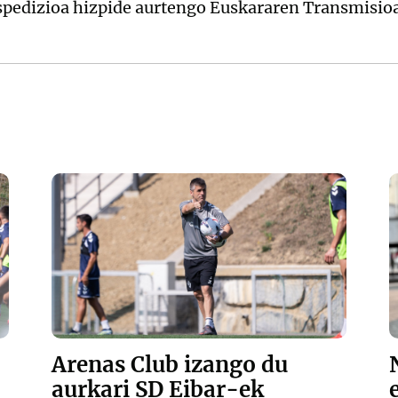
Arenas Club izango du
aurkari SD Eibar-ek