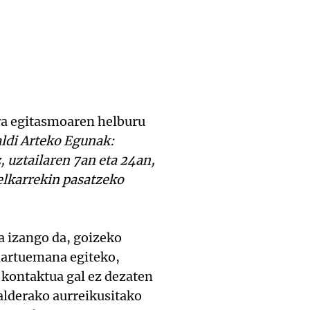
ura egitasmoaren helburu
aldi Arteko Egunak:
 uztailaren 7an eta 24an,
elkarrekin pasatzeko
a izango da, goizeko
 hartuemana egiteko,
, kontaktua gal ez dezaten
salderako aurreikusitako