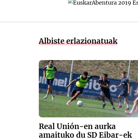
Albiste erlazionatuak
Real Unión-en aurka
amaituko du SD Eibar-ek