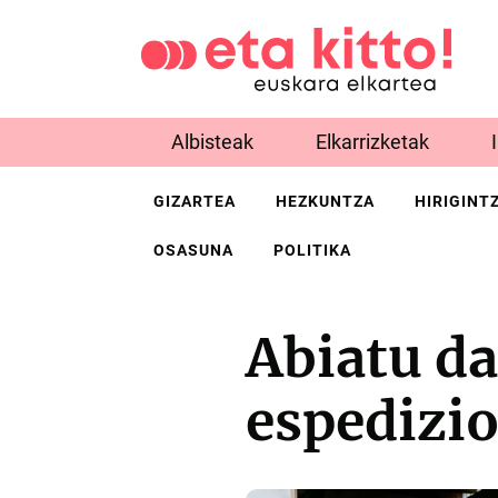
Albisteak
Elkarrizketak
GIZARTEA
HEZKUNTZA
HIRIGINT
OSASUNA
POLITIKA
Abiatu d
espedizio