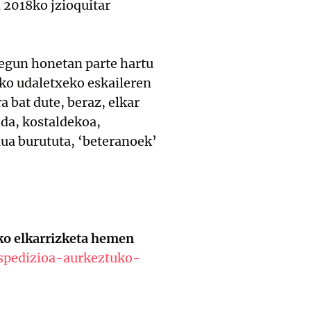
 2018ko jzioquitar
 egun honetan parte hartu
ko udaletxeko eskaileren
 bat dute, beraz, elkar
da, kostaldekoa,
ua burututa, ‘beteranoek’
ako elkarrizketa hemen
espedizioa-aurkeztuko-