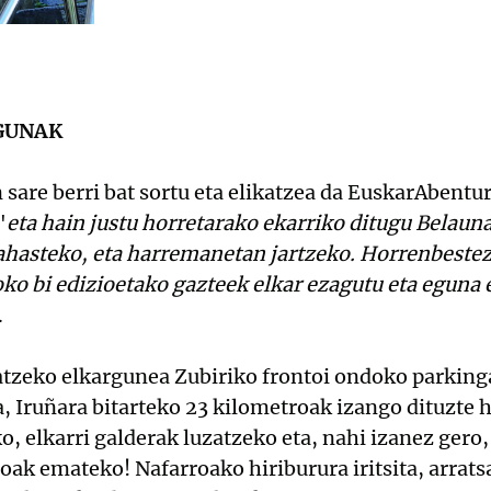
GUNAK
sare berri bat sortu eta elikatzea da EuskarAbent
"
eta hain justu horretarako ekarriko ditugu Belaun
ahasteko, eta harremanetan jartzeko. Horrenbestez,
ko bi edizioetako gazteek elkar ezagutu eta eguna 
.
atzeko elkargunea Zubiriko frontoi ondoko parking
, Iruñara bitarteko 23 kilometroak izango dituzte
o, elkarri galderak luzatzeko eta, nahi izanez gero
noak emateko! Nafarroako hiriburura iritsita, arrat