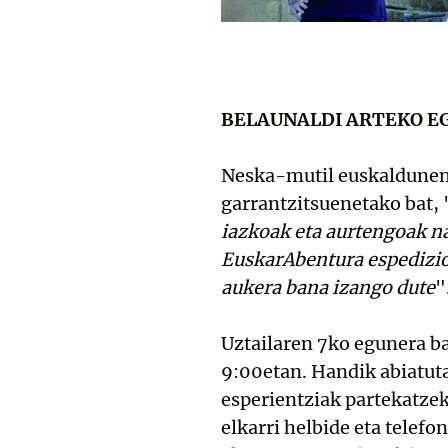
BELAUNALDI ARTEKO E
Neska-mutil euskaldunen 
garrantzitsuenetako bat, 
iazkoak eta aurtengoak n
EuskarAbentura espedizio
aukera bana izango dute
"
Uztailaren 7ko egunera b
9:00etan. Handik abiatuta
esperientziak partekatzek
elkarri helbide eta telefo