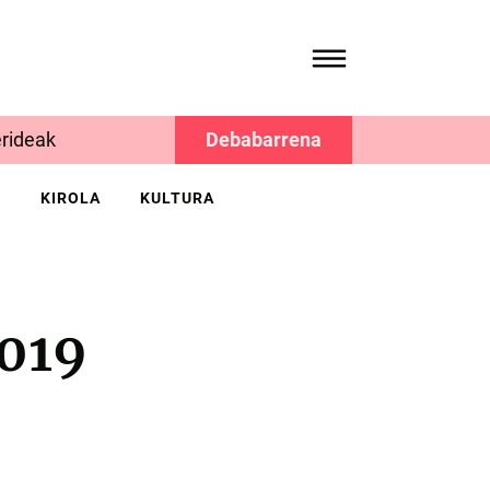
rideak
Debabarrena
K
KIROLA
KULTURA
2019