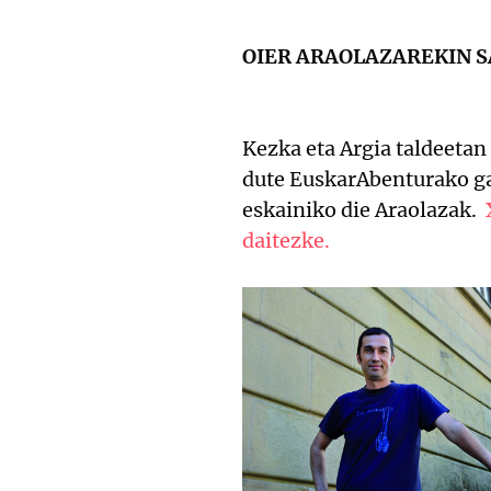
OIER ARAOLAZAREKIN S
Kezka eta Argia taldeetan
dute EuskarAbenturako ga
eskainiko die Araolazak.
daitezke.