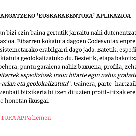
ARGATZEKO ‘EUSKARABENTURA’ APLIKAZIOA
n bizi ezin baina gertutik jarraitu nahi dutenentzat
kazioa. Eibarren kokatuta dagoen Codesyntax enpre
 sistemetarako erabilgarri dago jada. Batetik, espe
ktatuta geolokalizatuko du. Bestetik, etapa bakoit
behera, puntu garaiena nahiz baxuena, profila, zeh
itarrek espedizioak iraun bitarte egin nahiz grabat
-arian eta geolokalizatuta
". Gainera, parte-hartzai
enbait bitxikeria biltzen dituzten profil-fitxak ere
o honetan ikusgai.
NTURA APPa hemen