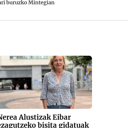
Nerea Alustizak Eibar
ezagutzeko bisita gidatuak