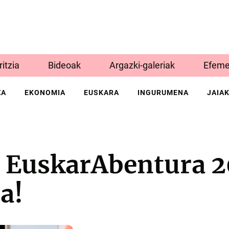
Iritzia
Bideoak
Argazki-galeriak
Efeme
ZA
EKONOMIA
EUSKARA
INGURUMENA
JAIA
a EuskarAbentura 
a!