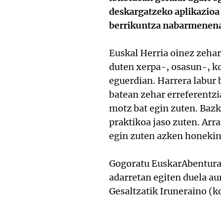
deskargatzeko aplikazioa
berrikuntza nabarmenen
Euskal Herria oinez zehar
duten xerpa-, osasun-, k
eguerdian. Harrera labur 
batean zehar erreferentzi
motz bat egin zuten. Bazk
praktikoa jaso zuten. Arr
egin zuten azken honekin.
Gogoratu EuskarAbentura 
adarretan egiten duela au
Gesaltzatik Iruneraino (k