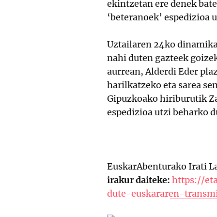
ekintzetan ere denek bate
‘beteranoek’ espedizioa ut
Uztailaren 24ko dinamika 
nahi duten gazteek goize
aurrean, Alderdi Eder pla
harilkatzeko eta sarea s
Gipuzkoako hiriburutik Z
espedizioa utzi beharko d
EuskarAbenturako Irati L
irakur daiteke:
https://et
dute-euskararen-transm