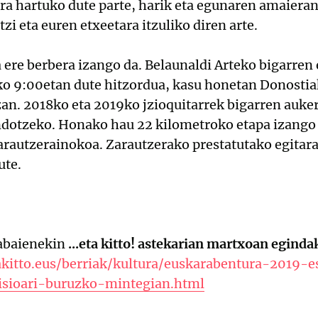
ra hartuko dute parte, harik eta egunaren amaieran
zi eta euren etxeetara itzuliko diren arte.
ere berbera izango da. Belaunaldi Arteko bigarren
ko 9:00etan dute hitzordua, kasu honetan Donostia
zan. 2018ko eta 2019ko jzioquitarrek bigarren aukera
endotzeko. Honako hau 22 kilometroko etapa izango 
arautzerainokoa. Zarautzerako prestatutako egitara
ute.
abaienekin
...eta kitto! astekarian martxoan egind
akitto.eus/berriak/kultura/euskarabentura-2019-
isioari-buruzko-mintegian.html