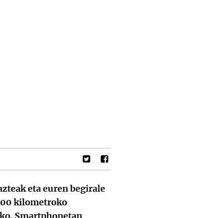
azteak eta euren begirale
 800 kilometroko
zeko. Smartphonetan