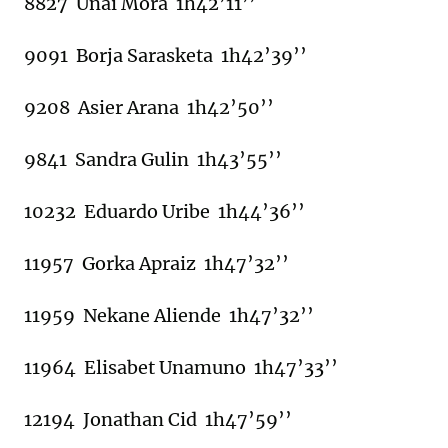
8827 Unai Mora 1h42’11’’
9091 Borja Sarasketa 1h42’39’’
9208 Asier Arana 1h42’50’’
9841 Sandra Gulin 1h43’55’’
10232 Eduardo Uribe 1h44’36’’
11957 Gorka Apraiz 1h47’32’’
11959 Nekane Aliende 1h47’32’’
11964 Elisabet Unamuno 1h47’33’’
12194 Jonathan Cid 1h47’59’’