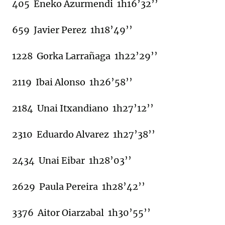
405 Eneko Azurmendi 1h16’32’’
659 Javier Perez 1h18’49’’
1228 Gorka Larrañaga 1h22’29’’
2119 Ibai Alonso 1h26’58’’
2184 Unai Itxandiano 1h27’12’’
2310 Eduardo Alvarez 1h27’38’’
2434 Unai Eibar 1h28’03’’
2629 Paula Pereira 1h28’42’’
3376 Aitor Oiarzabal 1h30’55’’