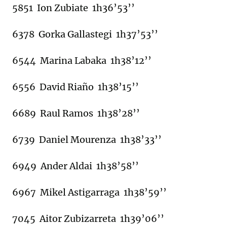
5851 Ion Zubiate 1h36’53’’
6378 Gorka Gallastegi 1h37’53’’
6544 Marina Labaka 1h38’12’’
6556 David Riaño 1h38’15’’
6689 Raul Ramos 1h38’28’’
6739 Daniel Mourenza 1h38’33’’
6949 Ander Aldai 1h38’58’’
6967 Mikel Astigarraga 1h38’59’’
7045 Aitor Zubizarreta 1h39’06’’