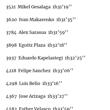
3521 Mikel Gesalaga 1h31’19’’
3620 Ivan Makarenko 1h31’35’’
3784 Alex Sarasua 1h31’59’’
3898 Egoitz Plaza 1h32’18’’
3937 Eduardo Kapelastegi 1h32’25’’
4218 Felipe Sanchez 1h33’06’’
4298 Luis Belio 1h33’16’’
4367 Jose Arizaga 1h33’27’’
4582 Esther Velasco 1h33’59’’