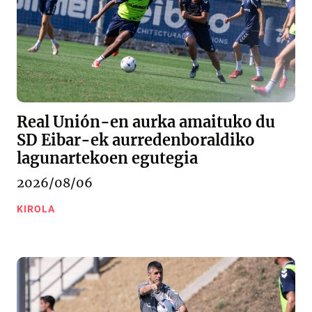
Real Unión-en aurka amaituko du
SD Eibar-ek aurredenboraldiko
lagunartekoen egutegia
2026/08/06
KIROLA