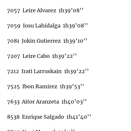
7057 Leire Alvarez 1h39’08’’
7059 Iosu Lahidalga 1h39’08’’
7081 Jokin Gutierrez 1h39’10’’
7207 Leire Cabo 1h39’22’’
7212 Irati Larruskain 1h39’22’’
7525 Ibon Ramirez 1h39’53’’
7633 Aitor Aranzeta 1h40’03’’
8538 Enrique Salgado 1h41’40’’