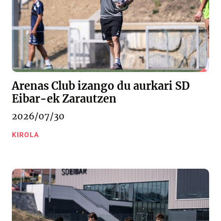
Arenas Club izango du aurkari SD
Eibar-ek Zarautzen
2026/07/30
KIROLA