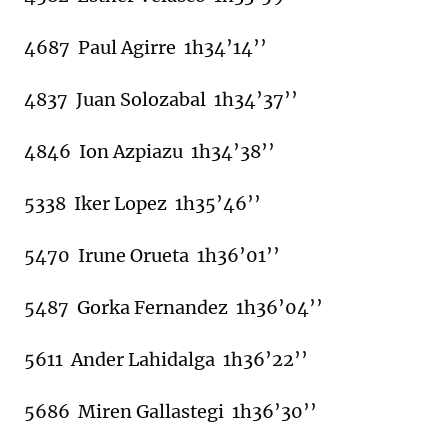
4687 Paul Agirre 1h34’14’’
4837 Juan Solozabal 1h34’37’’
4846 Ion Azpiazu 1h34’38’’
5338 Iker Lopez 1h35’46’’
5470 Irune Orueta 1h36’01’’
5487 Gorka Fernandez 1h36’04’’
5611 Ander Lahidalga 1h36’22’’
5686 Miren Gallastegi 1h36’30’’