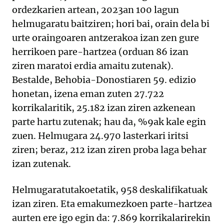
ordezkarien artean, 2023an 100 lagun
helmugaratu baitziren; hori bai, orain dela bi
urte oraingoaren antzerakoa izan zen gure
herrikoen pare-hartzea (orduan 86 izan
ziren maratoi erdia amaitu zutenak).
Bestalde, Behobia-Donostiaren 59. edizio
honetan, izena eman zuten 27.722
korrikalaritik, 25.182 izan ziren azkenean
parte hartu zutenak; hau da, %9ak kale egin
zuen. Helmugara 24.970 lasterkari iritsi
ziren; beraz, 212 izan ziren proba laga behar
izan zutenak.
Helmugaratutakoetatik, 958 deskalifikatuak
izan ziren. Eta emakumezkoen parte-hartzea
aurten ere igo egin da: 7.869 korrikalarirekin