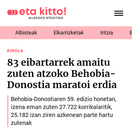
Albisteak
Elkarrizketak
Iritzia
KIROLA
83 eibartarrek amaitu
zuten atzoko Behobia-
Donostia maratoi erdia
Behobia-Donostiaren 59. edizio honetan,
izena eman zuten 27.722 korrikalaritik,
25.182 izan ziren azkenean parte hartu
zutenak