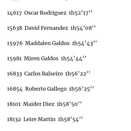
14617 Oscar Rodriguez 1h52’17’’
15638 David Fernandez 1h54’08’’
15976 Maddalen Galdos 1h54’43’’
15981 Miren Galdos 1h54’44’’
16833 Carlos Balseiro 1h56’22’’
16854 Roberto Gallego 1h56’25’’
18101 Maider Diez 1h58’50’’
18132 Leire Martin 1h58’54’’