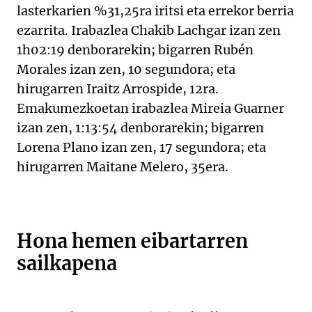
lasterkarien %31,25ra iritsi eta errekor berria
ezarrita. Irabazlea Chakib Lachgar izan zen
1h02:19 denborarekin; bigarren Rubén
Morales izan zen, 10 segundora; eta
hirugarren Iraitz Arrospide, 12ra.
Emakumezkoetan irabazlea Mireia Guarner
izan zen, 1:13:54 denborarekin; bigarren
Lorena Plano izan zen, 17 segundora; eta
hirugarren Maitane Melero, 35era.
Hona hemen eibartarren
sailkapena