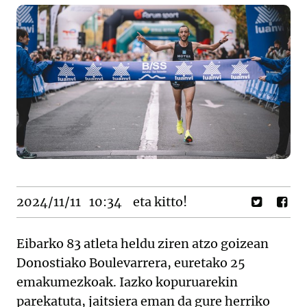
2024/11/11
10:34
eta kitto!
Eibarko 83 atleta heldu ziren atzo goizean
Donostiako Boulevarrera, euretako 25
emakumezkoak. Iazko kopuruarekin
parekatuta, jaitsiera eman da gure herriko