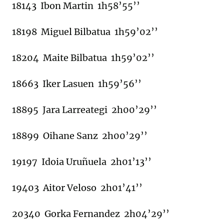
18143 Ibon Martin 1h58’55’’
18198 Miguel Bilbatua 1h59’02’’
18204 Maite Bilbatua 1h59’02’’
18663 Iker Lasuen 1h59’56’’
18895 Jara Larreategi 2h00’29’’
18899 Oihane Sanz 2h00’29’’
19197 Idoia Uruñuela 2h01’13’’
19403 Aitor Veloso 2h01’41’’
20340 Gorka Fernandez 2h04’29’’