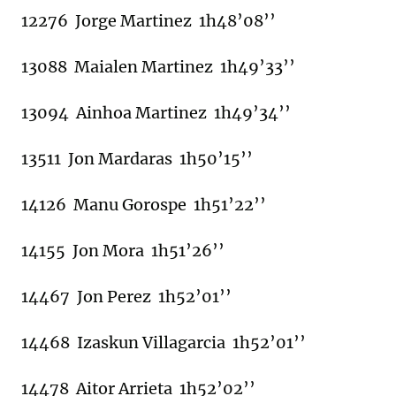
12276 Jorge Martinez 1h48’08’’
13088 Maialen Martinez 1h49’33’’
13094 Ainhoa Martinez 1h49’34’’
13511 Jon Mardaras 1h50’15’’
14126 Manu Gorospe 1h51’22’’
14155 Jon Mora 1h51’26’’
14467 Jon Perez 1h52’01’’
14468 Izaskun Villagarcia 1h52’01’’
14478 Aitor Arrieta 1h52’02’’