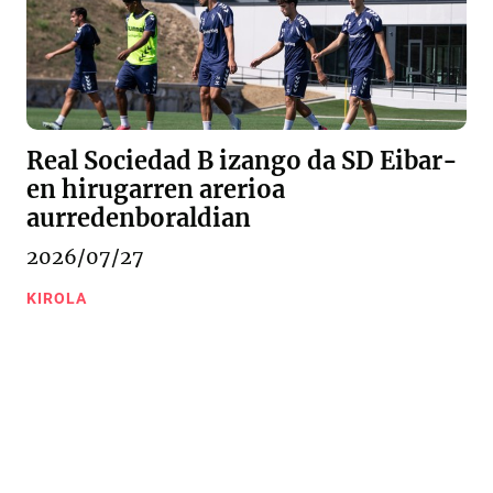
Real Sociedad B izango da SD Eibar-
en hirugarren arerioa
aurredenboraldian
2026/07/27
KIROLA