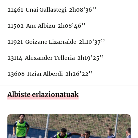
21461 Unai Gallastegi 2h08’36’’
21502 Ane Albizu 2h08’46’’
21921 Goizane Lizarralde 2h10’37’’
23114 Alexander Telleria 2h19’25’’
23608 Itziar Alberdi 2h26’22’’
Albiste erlazionatuak