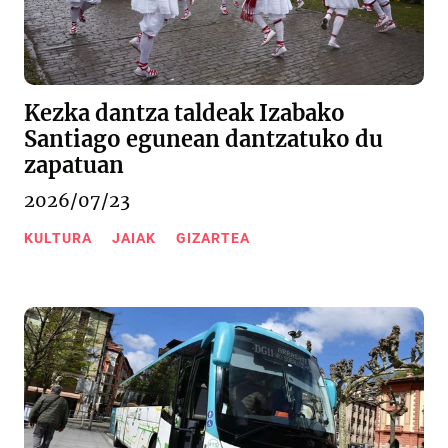
Kezka dantza taldeak Izabako
Santiago egunean dantzatuko du
zapatuan
2026/07/23
KULTURA
JAIAK
GIZARTEA