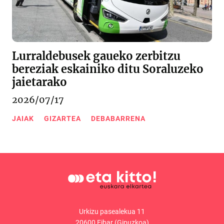
Lurraldebusek gaueko zerbitzu
bereziak eskainiko ditu Soraluzeko
jaietarako
2026/07/17
JAIAK
GIZARTEA
DEBABARRENA
Urkizu pasealekua 11
20600 Eibar (Gipuzkoa)