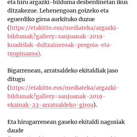
eta hiru argazki-bilduma desberdinetan ikus
ditzakezue. Lehenengoan goizeko eta
eguerdiko giroa aurkituko duzue
(
https://etakitto.eus/mediateka/argazki-
bildumak?gallery=sanjuanak-2019-
kuadrilak-dultzaineroak-pregoia-eta-
txupinazoa)
.
Bigarrenean, arratsaldeko ekitaldiak jaso
ditugu
(
https://etakitto.eus/mediateka/argazki-
bildumak?gallery=sanjuanak-2019-
ekainak-23-arratsaldeko-giroa
).
Eta hirugarrenean gaueko ekitaldi nagusiak
daude