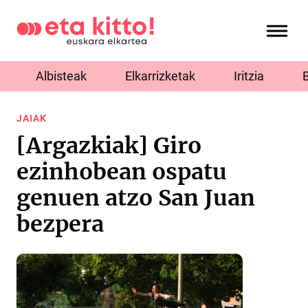
Albisteak
Elkarrizketak
Iritzia
JAIAK
[Argazkiak] Giro
ezinhobean ospatu
genuen atzo San Juan
bezpera