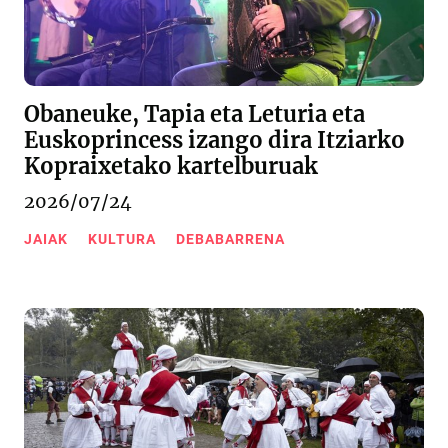
Obaneuke, Tapia eta Leturia eta
Euskoprincess izango dira Itziarko
Kopraixetako kartelburuak
2026/07/24
JAIAK
KULTURA
DEBABARRENA