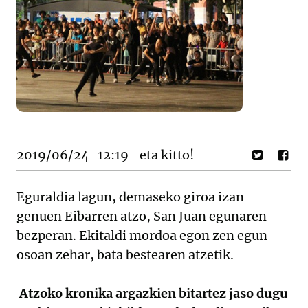
2019/06/24
12:19
eta kitto!
Eguraldia lagun, demaseko giroa izan
genuen Eibarren atzo, San Juan egunaren
bezperan. Ekitaldi mordoa egon zen egun
osoan zehar, bata bestearen atzetik.
Atzoko kronika argazkien bitartez jaso dugu