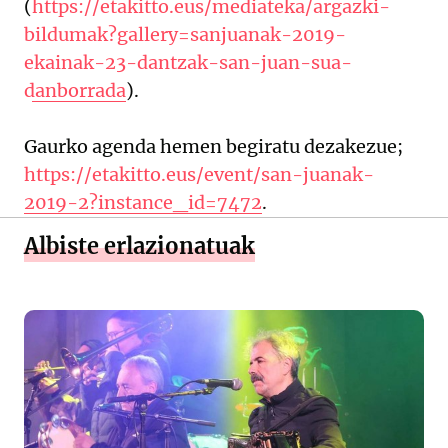
(
https://etakitto.eus/mediateka/argazki-
bildumak?gallery=sanjuanak-2019-
ekainak-23-dantzak-san-juan-sua-
danborrada
).
Gaurko agenda hemen begiratu dezakezue;
https://etakitto.eus/event/san-juanak-
2019-2?instance_id=7472
.
Albiste erlazionatuak