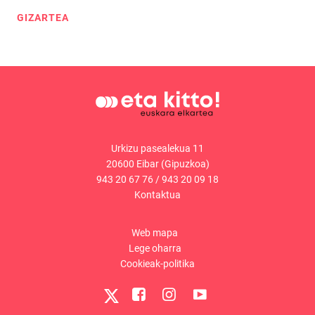
GIZARTEA
Urkizu pasealekua 11
20600 Eibar (Gipuzkoa)
943 20 67 76
/
943 20 09 18
Kontaktua
Web mapa
Lege oharra
Cookieak-politika