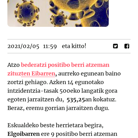
2021/02/05
11:59
eta kitto!
Atzo
bederatzi positibo berri atzeman
zituzten Eibarren
,
aurreko egunean baino
zortzi gehiago. Azken 14 egunotako
intzidentzia-tasak 500eko langatik gora
egoten jarraitzen du,
535,25
an kokatuz.
Beraz, eremu gorrian jarraitzen dugu.
Eskualdeko beste herrietara begira,
Elgoibarren
ere 9 positibo berri atzeman