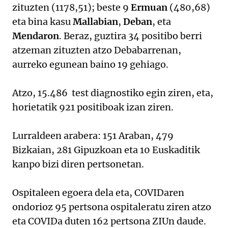
zituzten (1178,51); beste 9
Ermuan
(480,68)
eta bina kasu
Mallabian
,
Deban
, eta
Mendaron
. Beraz, guztira 34 positibo berri
atzeman zituzten atzo Debabarrenan,
aurreko egunean baino 19 gehiago.
Atzo, 15.486 test diagnostiko egin ziren, eta,
horietatik 921 positiboak izan ziren.
Lurraldeen arabera: 151 Araban, 479
Bizkaian, 281 Gipuzkoan eta 10 Euskaditik
kanpo bizi diren pertsonetan.
Ospitaleen egoera dela eta, COVIDaren
ondorioz 95 pertsona ospitaleratu ziren atzo
eta COVIDa duten 162 pertsona ZIUn daude.