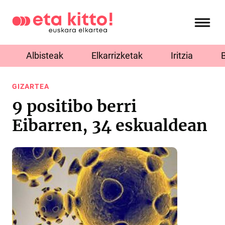
Albisteak
Elkarrizketak
Iritzia
GIZARTEA
9 positibo berri
Eibarren, 34 eskualdean