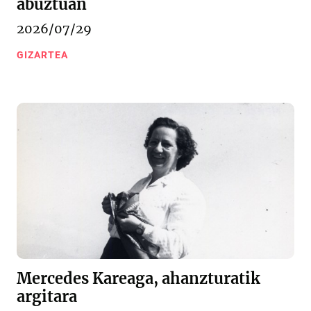
abuztuan
2026/07/29
GIZARTEA
Mercedes Kareaga, ahanzturatik
argitara