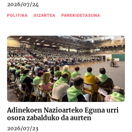
2026/07/24
POLITIKA
GIZARTEA
PAREKIDETASUNA
Adinekoen Nazioarteko Eguna urri
osora zabalduko da aurten
2026/07/23