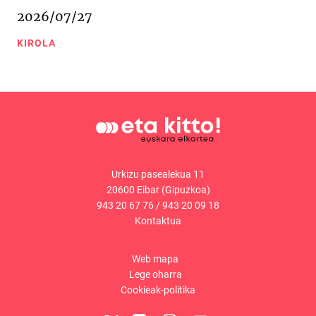
2026/07/27
KIROLA
Urkizu pasealekua 11
20600 Eibar (Gipuzkoa)
943 20 67 76
/
943 20 09 18
Kontaktua
Web mapa
Lege oharra
Cookieak-politika