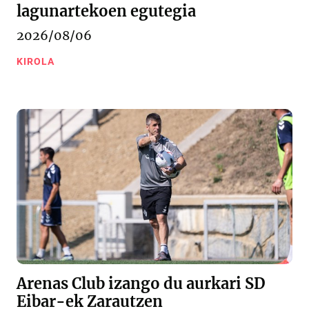
lagunartekoen egutegia
2026/08/06
KIROLA
Arenas Club izango du aurkari SD
Eibar-ek Zarautzen