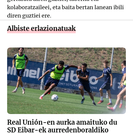
kolaboratzaileei, eta baita bertan lanean ibili
diren guztiei ere.
Albiste erlazionatuak
Real Unión-en aurka amaituko du
SD Eibar-ek aurredenboraldiko