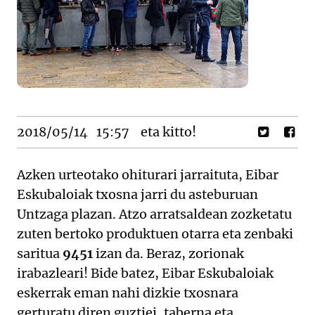
2018/05/14
15:57
eta kitto!
Azken urteotako ohiturari jarraituta, Eibar
Eskubaloiak txosna jarri du asteburuan
Untzaga plazan. Atzo arratsaldean zozketatu
zuten bertoko produktuen otarra eta zenbaki
saritua
9451
izan da. Beraz, zorionak
irabazleari! Bide batez, Eibar Eskubaloiak
eskerrak eman nahi dizkie txosnara
gerturatu diren guztiei, taberna eta