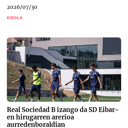
2026/07/30
KIROLA
Real Sociedad B izango da SD Eibar-
en hirugarren arerioa
aurredenboraldian