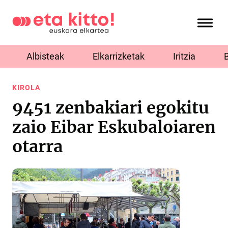
Albisteak
Elkarrizketak
Iritzia
KIROLA
9451 zenbakiari egokitu
zaio Eibar Eskubaloiaren
otarra