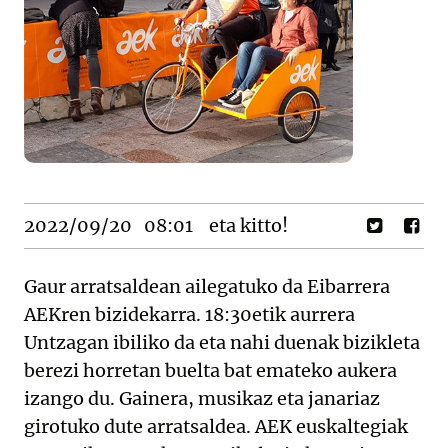
2022/09/20
08:01
eta kitto!
Gaur arratsaldean ailegatuko da Eibarrera
AEKren bizidekarra. 18:30etik aurrera
Untzagan ibiliko da eta nahi duenak bizikleta
berezi horretan buelta bat emateko aukera
izango du. Gainera, musikaz eta janariaz
girotuko dute arratsaldea. AEK euskaltegiak