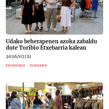
Udako beherapenen azoka zabaldu
dute Toribio Etxebarria kalean
2026/07/21
EKONOMIA
EUSKARA