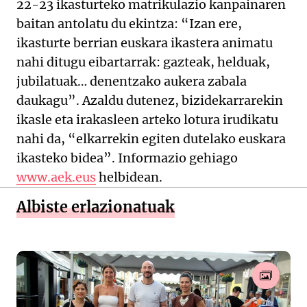
22-23 ikasturteko matrikulazio kanpainaren
baitan antolatu du ekintza: “Izan ere,
ikasturte berrian euskara ikastera animatu
nahi ditugu eibartarrak: gazteak, helduak,
jubilatuak… denentzako aukera zabala
daukagu”. Azaldu dutenez, bizidekarrarekin
ikasle eta irakasleen arteko lotura irudikatu
nahi da, “elkarrekin egiten dutelako euskara
ikasteko bidea”. Informazio gehiago
www.aek.eus
helbidean.
Albiste erlazionatuak