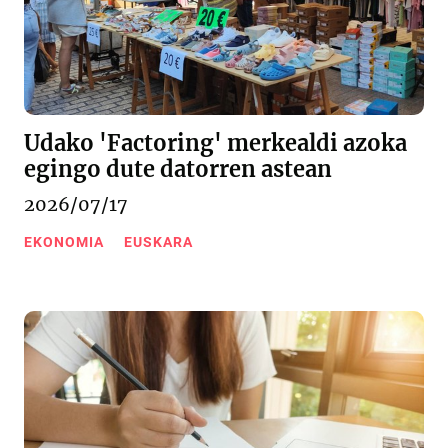
Udako 'Factoring' merkealdi azoka
egingo dute datorren astean
2026/07/17
EKONOMIA
EUSKARA