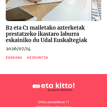
B2 eta C1 mailetako azterketak
prestatzeko ikastaro laburra
eskainiko du Udal Euskaltegiak
2026/07/14
EUSKARA
HEZKUNTZA
Urkizu pasealekua 11