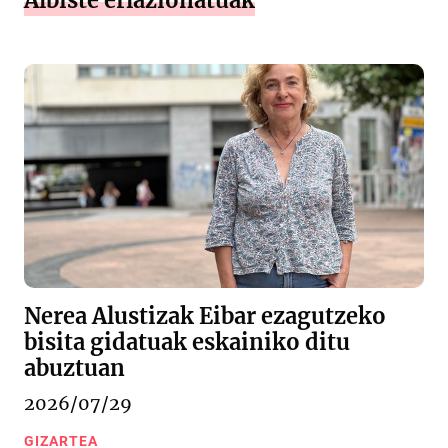
Albiste erlazionatuak
Nerea Alustizak Eibar ezagutzeko
bisita gidatuak eskainiko ditu
abuztuan
2026/07/29
GIZARTEA