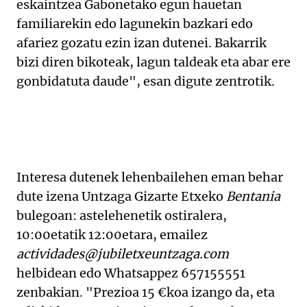
eskaintzea Gabonetako egun hauetan
familiarekin edo lagunekin bazkari edo
afariez gozatu ezin izan dutenei. Bakarrik
bizi diren bikoteak, lagun taldeak eta abar ere
gonbidatuta daude
", esan digute zentrotik
.
Interesa
dutenek
lehenbailehen
eman
behar
dute
izena
Untzaga
Gizarte
Etxeko
Bentania
bulegoan:
astelehenetik
ostiralera,
10:00etatik
12:00etara,
emailez
actividades@jubiletxeuntzaga.com
helbidean
edo
Whatsapp
ez
657155551
zenbakian.
"
Prezioa
15
€koa
izango
da,
eta