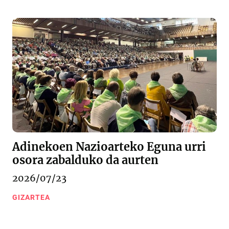
Adinekoen Nazioarteko Eguna urri
osora zabalduko da aurten
2026/07/23
GIZARTEA