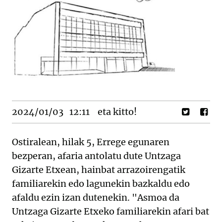
2024/01/03
12:11
eta kitto!
Ostiralean,
hilak
5,
Errege egunaren
bezperan,
afari
a antolatu dute
Untzaga
Gizarte
Etxean,
hainbat
arrazoirengatik
familiarekin
edo
lagunekin
bazkaldu edo
afaldu
ezin
izan
dutenekin.
"Asmoa da
Untzaga Gizarte Etxeko familiarekin afari bat