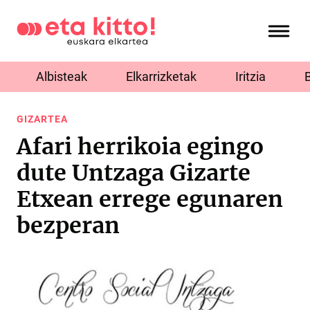
Albisteak
Elkarrizketak
Iritzia
GIZARTEA
Afari herrikoia egingo
dute Untzaga Gizarte
Etxean errege egunaren
bezperan