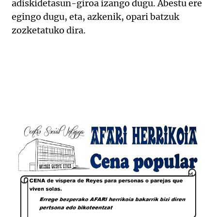
adiskidetasun-giroa
izango
dugu.
A
bestu
ere
egin
go dugu
,
eta,
azkenik,
opari
batzuk
zozketatuko dira.