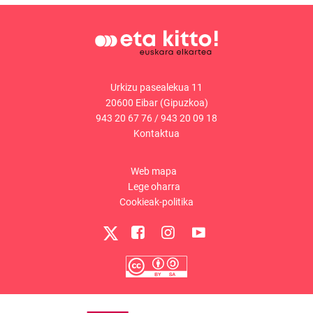
Urkizu pasealekua 11
20600 Eibar (Gipuzkoa)
943 20 67 76
/
943 20 09 18
Kontaktua
Web mapa
Lege oharra
Cookieak-politika