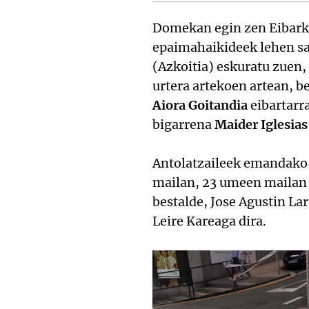
Domekan egin zen Eibarko 
epaimahaikideek lehen s
(Azkoitia) eskuratu zuen
urtera artekoen artean, be
Aiora Goitandia
eibartarra
bigarrena
Maider Iglesias
Antolatzaileek emandako d
mailan, 23 umeen mailan e
bestalde, Jose Agustin La
Leire Kareaga dira.