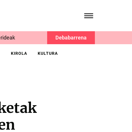
rideak
Debabarrena
K
KIROLA
KULTURA
ketak
uen