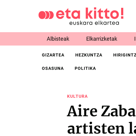
Albisteak
Elkarrizketak
GIZARTEA
HEZKUNTZA
HIRIGINT
OSASUNA
POLITIKA
KULTURA
Aire Zaba
artisten 