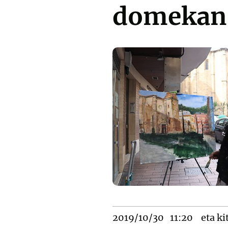
domekan
2019/10/30
11:20
eta ki