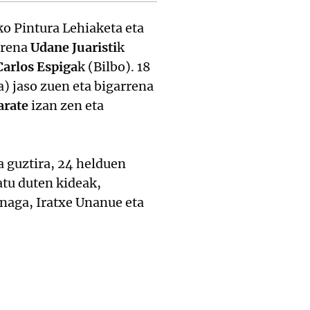
ko Pintura Lehiaketa eta
rrena
Udane Juaristi
k
Carlos Espiga
k (Bilbo). 18
) jaso zuen eta bigarrena
arate
izan zen eta
a guztira, 24 helduen
atu duten kideak,
enaga, Iratxe Unanue eta