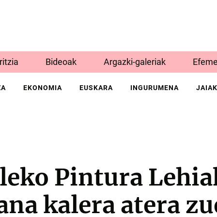
Iritzia
Bideoak
Argazki-galeriak
Efeme
ZA
EKONOMIA
EUSKARA
INGURUMENA
JAIA
leko Pintura Lehia
lana kalera atera z