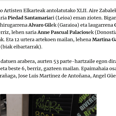
Artisten Elkarteak antolatutako XLII. Aire Zabale
aria
Piedad Santamaria
ri (Leioa) eman zioten. Biga
, hirugarrena
Alvaro Gil
ek (Garaioa) eta laugarrena
rriz, lehen saria
Anne Pascual Palacios
ek (Donostia
k. Eta 12 urtera artekoen mailan, lehena
Martina G
(biak eibartarrak).
atuen arabera, aurten 53 parte-hartzaile egon dir
ta beste 6, berriz, gazteen mailan. Epaimahaia os
rrañaga, Jose Luis Martinez de Antoñana, Angel Gü