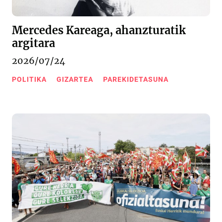
Mercedes Kareaga, ahanzturatik
argitara
2026/07/24
POLITIKA
GIZARTEA
PAREKIDETASUNA