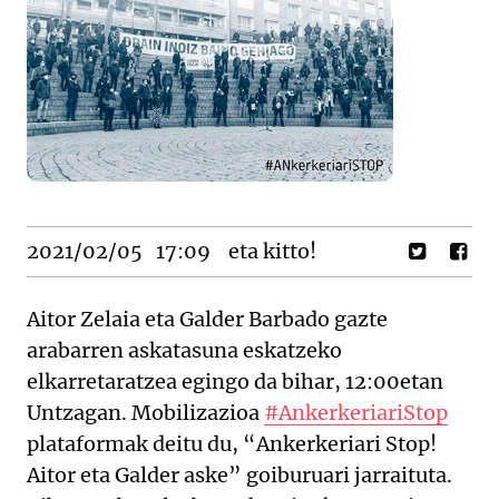
2021/02/05
17:09
eta kitto!
Aitor Zelaia eta Galder Barbado gazte
arabarren askatasuna eskatzeko
elkarretaratzea egingo da bihar, 12:00etan
Untzagan. Mobilizazioa
#AnkerkeriariStop
plataformak deitu du, “Ankerkeriari Stop!
Aitor eta Galder aske” goiburuari jarraituta.