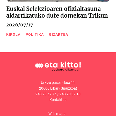
Euskal Selekzioaren ofizialtasuna
aldarrikatuko dute domekan Trikun
2026/07/17
KIROLA
POLITIKA
GIZARTEA
Urkizu pasealekua 11
20600 Eibar (Gipuzkoa)
943 20 67 76
/
943 20 09 18
Kontaktua
Web mapa