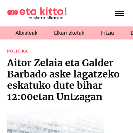
Albisteak
Elkarrizketak
Iritzia
POLITIKA
Aitor Zelaia eta Galder
Barbado aske lagatzeko
eskatuko dute bihar
12:00etan Untzagan