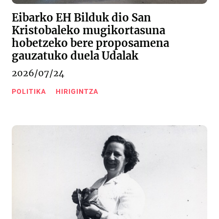
Eibarko EH Bilduk dio San
Kristobaleko mugikortasuna
hobetzeko bere proposamena
gauzatuko duela Udalak
2026/07/24
POLITIKA
HIRIGINTZA