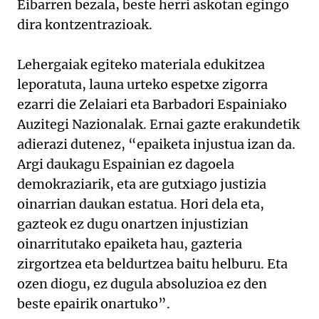
Eibarren bezala, beste herri askotan egingo
dira kontzentrazioak.
Lehergaiak egiteko materiala edukitzea
leporatuta, launa urteko espetxe zigorra
ezarri die Zelaiari eta Barbadori Espainiako
Auzitegi Nazionalak. Ernai gazte erakundetik
adierazi dutenez, “epaiketa injustua izan da.
Argi daukagu Espainian ez dagoela
demokraziarik, eta are gutxiago justizia
oinarrian daukan estatua. Hori dela eta,
gazteok ez dugu onartzen injustizian
oinarritutako epaiketa hau, gazteria
zirgortzea eta beldurtzea baitu helburu. Eta
ozen diogu, ez dugula absoluzioa ez den
beste epairik onartuko”.