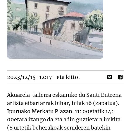
2023/12/15
12:17
eta kitto!
Akuarela tailerra eskainiko du Santi Entrena
artista eibartarrak bihar, hilak 16 (zapatua).
Ipuruako Merkatu Plazan. 11: 00etatik 14:
00etara izango da eta adin guztietara irekita
(8 urtetik beherakoak senideren batekin