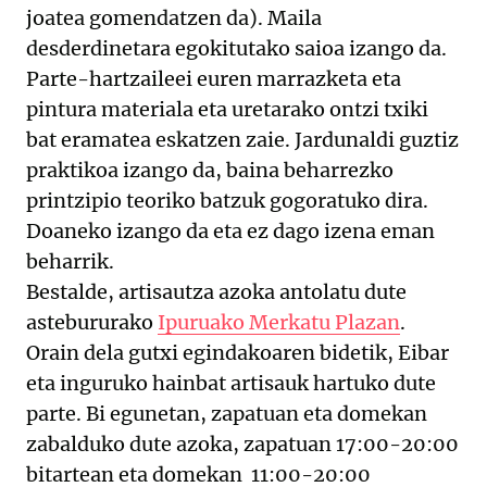
joatea gomendatzen da). Maila
desderdinetara egokitutako saioa izango da.
Parte-hartzaileei euren marrazketa eta
pintura materiala eta uretarako ontzi txiki
bat eramatea eskatzen zaie. Jardunaldi guztiz
praktikoa izango da, baina beharrezko
printzipio teoriko batzuk gogoratuko dira.
Doaneko izango da eta ez dago izena eman
beharrik.
Bestalde, artisautza azoka antolatu dute
astebururako
Ipuruako Merkatu Plazan
.
Orain dela gutxi egindakoaren bidetik, Eibar
eta inguruko hainbat artisauk hartuko dute
parte. Bi egunetan, zapatuan eta domekan
zabalduko dute azoka, zapatuan 17:00-20:00
bitartean eta domekan 11:00-20:00