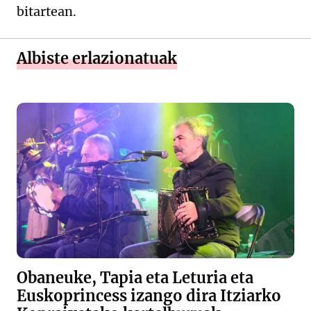
bitartean.
Albiste erlazionatuak
Obaneuke, Tapia eta Leturia eta
Euskoprincess izango dira Itziarko