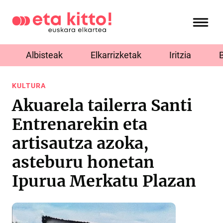
Albisteak
Elkarrizketak
Iritzia
KULTURA
Akuarela tailerra Santi
Entrenarekin eta
artisautza azoka,
asteburu honetan
Ipurua Merkatu Plazan