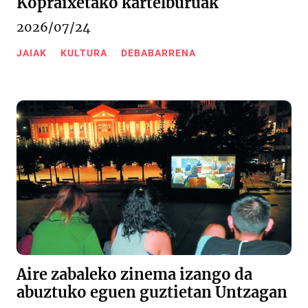
Kopraixetako kartelburuak
2026/07/24
JAIAK
KULTURA
DEBABARRENA
Aire zabaleko zinema izango da
abuztuko eguen guztietan Untzagan