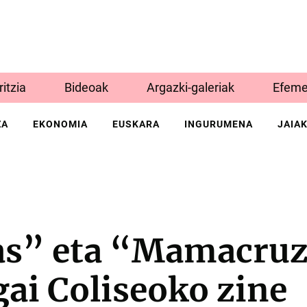
Iritzia
Bideoak
Argazki-galeriak
Efeme
ZA
EKONOMIA
EUSKARA
INGURUMENA
JAIA
s” eta “Mamacruz
gai Coliseoko zine