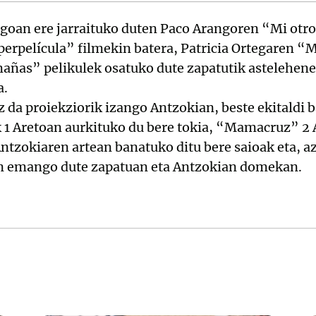
ngoan ere jarraituko duten Paco Arangoren “Mi otro
uperpelícula” filmekin batera, Patricia Ortegaren
añas” pelikulek osatuko dute zapatutik astelehene
a.
 da proiekziorik izango Antzokian, beste ekitaldi 
 1 Aretoan aurkituko du bere tokia, “Mamacruz” 2 
Antzokiaren artean banatuko ditu bere saioak eta,
an emango dute zapatuan eta Antzokian domekan.