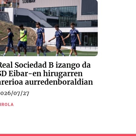
Real Sociedad B izango da
SD Eibar-en hirugarren
arerioa aurredenboraldian
2026/07/27
IROLA