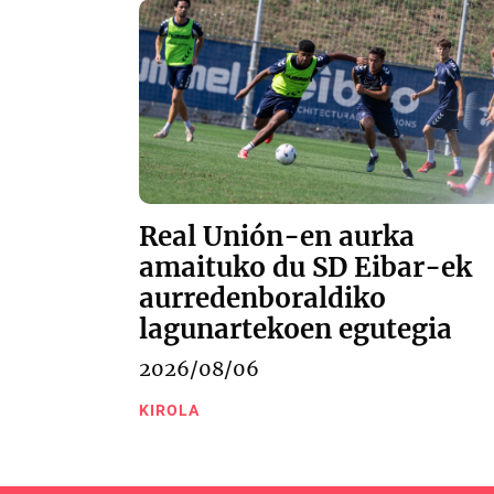
Real Unión-en aurka
amaituko du SD Eibar-ek
aurredenboraldiko
lagunartekoen egutegia
2026/08/06
KIROLA