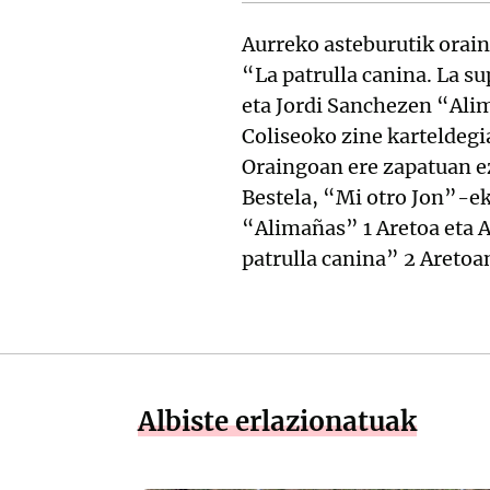
Aurreko asteburutik orai
“La patrulla canina. La s
eta Jordi Sanchezen “Alim
Coliseoko zine karteldegi
Oraingoan ere zapatuan ez
Bestela, “Mi otro Jon”-ek
“Alimañas” 1 Aretoa eta 
patrulla canina” 2 Areto
Albiste erlazionatuak