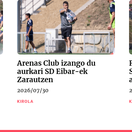
Arenas Club izango du
aurkari SD Eibar-ek
Zarautzen
2026/07/30
KIROLA
K