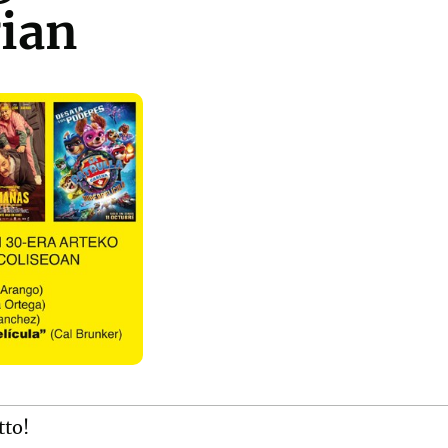
gian
tto!