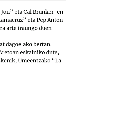
 Jon” eta Cal Brunker-en
 “Mamacruz” eta Pep Anton
ra arte iraungo duen
bat dagoelako bertan.
Aretoan eskainiko dute,
 azkenik, Umeentzako “La