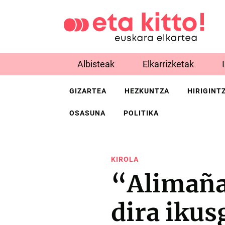
Albisteak
Elkarrizketak
GIZARTEA
HEZKUNTZA
HIRIGINT
OSASUNA
POLITIKA
KIROLA
“Alimaña
dira ikus