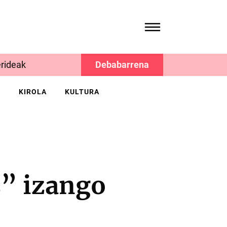
rideak
Debabarrena
K
KIROLA
KULTURA
” izango