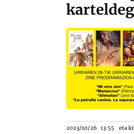
kartelde
2023/10/26
13:55
eta ki