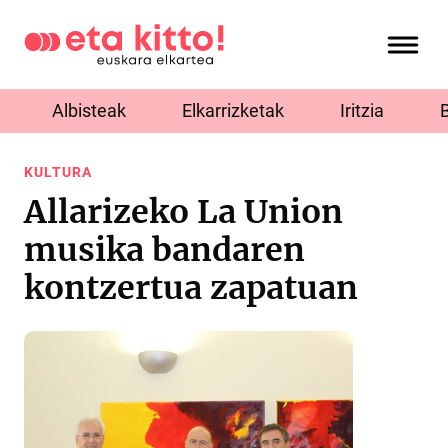
Albisteak
Elkarrizketak
Iritzia
KULTURA
Allarizeko La Union
musika bandaren
kontzertua zapatuan