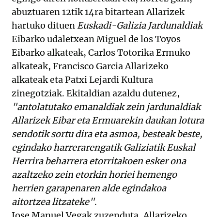
abuztuaren 12tik 14ra bitartean Allarizek
hartuko dituen
Euskadi-Galizia Jardunaldiak
Eibarko udaletxean Miguel de los Toyos
Eibarko alkateak, Carlos Totorika Ermuko
alkateak, Francisco Garcia Allarizeko
alkateak eta Patxi Lejardi Kultura
zinegotziak. Ekitaldian azaldu dutenez,
"antolatutako emanaldiak zein jardunaldiak
Allarizek Eibar eta Ermuarekin daukan lotura
sendotik sortu dira eta asmoa, besteak beste,
egindako harrerarengatik Galiziatik Euskal
Herrira beharrera etorritakoen esker ona
azaltzeko zein etorkin horiei hemengo
herrien garapenaren alde egindakoa
aitortzea litzateke"
.
Jose Manuel Vegak zuzenduta, Allarizeko