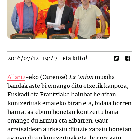
2016/07/12
19:47
eta kitto!
Allariz
-eko (Ourense)
La Union
musika
bandak aste bi emango ditu etxetik kanpora,
Euskadi eta Frantziako hainbat herritan
kontzertuak emateko biran eta, bidaia horren
harira, asteburu honetan kontzertu bana
emango du Ermua eta Eibarren. Gaur
arratsaldean aurkeztu dituzte zapatu honetan
egingo diren kontzertuak eta, horrez gain,