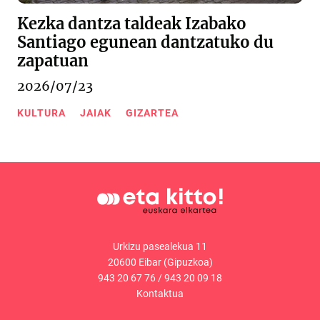
Kezka dantza taldeak Izabako
Santiago egunean dantzatuko du
zapatuan
2026/07/23
KULTURA
JAIAK
GIZARTEA
Urkizu pasealekua 11
20600 Eibar (Gipuzkoa)
943 20 67 76
/
943 20 09 18
Kontaktua