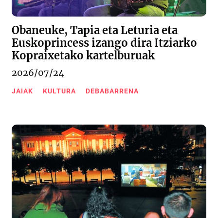
Obaneuke, Tapia eta Leturia eta
Euskoprincess izango dira Itziarko
Kopraixetako kartelburuak
2026/07/24
JAIAK
KULTURA
DEBABARRENA