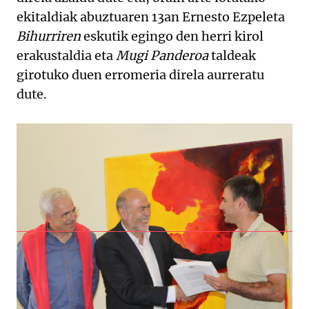
ekitaldiak abuztuaren 13an Ernesto Ezpeleta
Bihurriren
eskutik egingo den herri kirol
erakustaldia eta
Mugi Panderoa
taldeak
girotuko duen erromeria direla aurreratu
dute.