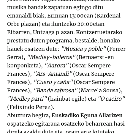
musika bandak zapatuan egingo ditu
emanaldi biak, Ermuan 13:00ean (Kardenal
Orbe plazan) eta iluntzeko 20:00etan
Eibarren, Untzaga plazan. Kontzertuetarako
prestatu duten programa, bestalde, honako
hauek osatzen dute:
"Musica y poble"
(Ferrer
Serra),
"Medley-boleros"
(Bernaerst-en
konponketa),
"Aurora"
(Oscar Sempere
Frances),
"Ars-Amandi"
(Oscar Sempere
Frances),
"Cuero y caña"
(Oscar Sempere
Frances),
"Banda sabrosa"
(Marcela Sousa),
"Medley parti"
(hainbat egile) eta
"O caeiro"
(Felixindo Perez).
Abuztura begira,
Euskadiko Eguna Allarizen
ospatzeko egitaraua osatzeko beharrean hasi
direla azaldu dute eta, orain arte lotutako