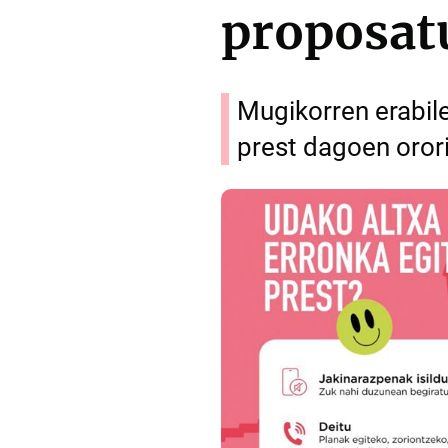
proposat
Mugikorren erabile
prest dagoen oror