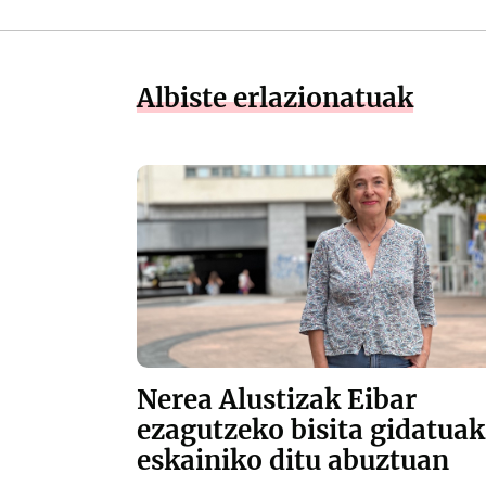
Albiste erlazionatuak
Nerea Alustizak Eibar
ezagutzeko bisita gidatuak
eskainiko ditu abuztuan