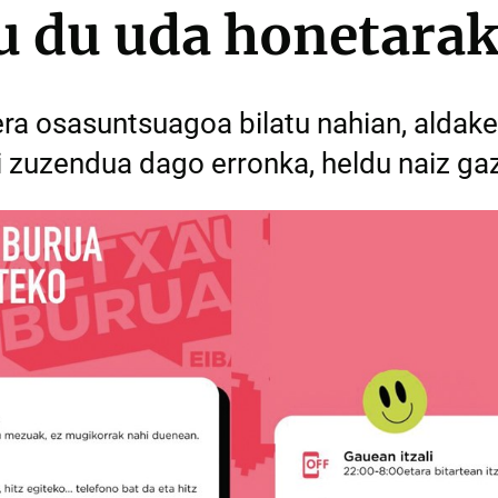
u du uda honetara
ra osasuntsuagoa bilatu nahian, aldake
i zuzendua dago erronka, heldu naiz ga