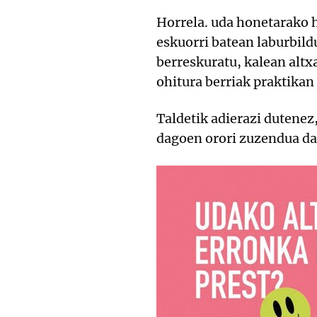
Horrela. uda honetarako 
eskuorri batean laburbild
berreskuratu, kalean altx
ohitura berriak praktikan
Taldetik adierazi dutenez
dagoen orori zuzendua da