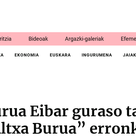
Iritzia
Bideoak
Argazki-galeriak
Efeme
ZA
EKONOMIA
EUSKARA
INGURUMENA
JAIA
rua Eibar guraso t
ltxa Burua” erron