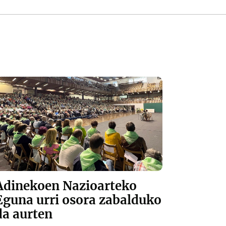
Adinekoen Nazioarteko
Eguna urri osora zabalduko
da aurten