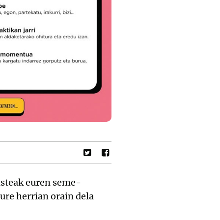
hasteak euren seme-
ure herrian orain dela