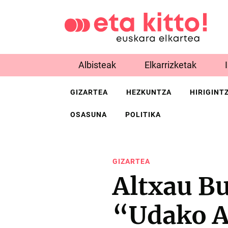
Albisteak
Elkarrizketak
GIZARTEA
HEZKUNTZA
HIRIGINT
OSASUNA
POLITIKA
GIZARTEA
Altxau Bu
“Udako A