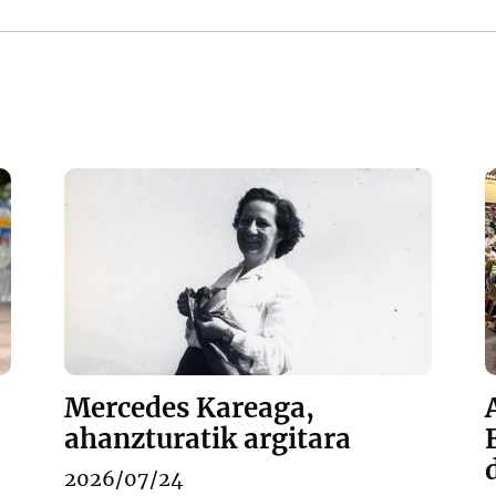
Mercedes Kareaga,
ahanzturatik argitara
2026/07/24