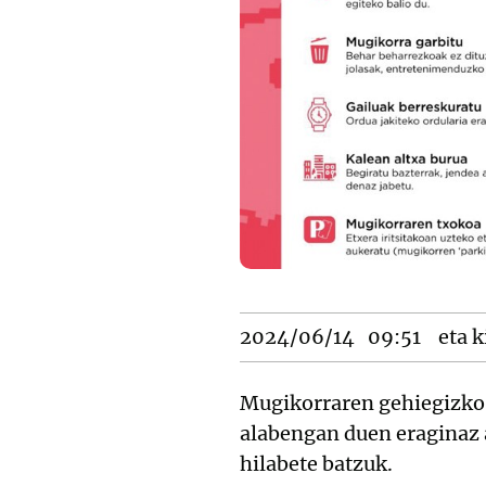
2024/06/14
09:51
eta k
Mugikorraren gehiegizko e
alabengan duen eraginaz a
hilabete batzuk.