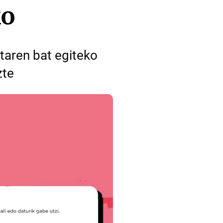
ko
taren bat egiteko
zte