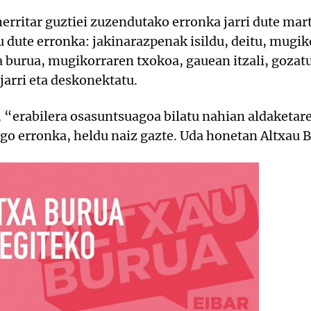
herritar guztiei zuzendutako erronka jarri dute m
u dute erronka: jakinarazpenak isildu, deitu, mugik
a burua, mugikorraren txokoa, gauean itzali, gozat
 jarri eta deskonektatu.
, “erabilera osasuntsuagoa bilatu nahian aldaketare
go erronka, heldu naiz gazte. Uda honetan Altxau B