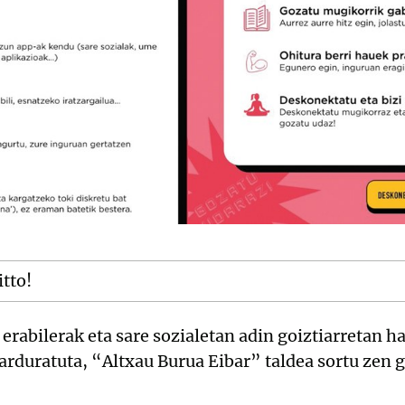
itto!
rabilerak eta sare sozialetan adin goiztiarretan 
rduratuta, “Altxau Burua Eibar” taldea sortu zen g