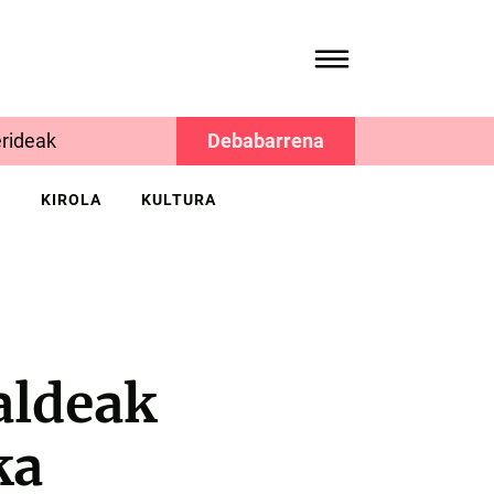
rideak
Debabarrena
K
KIROLA
KULTURA
aldeak
ka