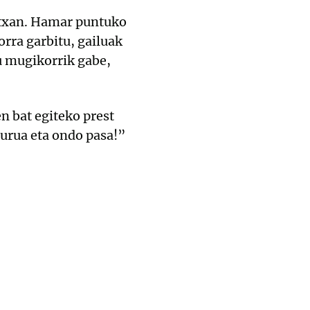
artxan. Hamar puntuko
orra garbitu, gailuak
u mugikorrik gabe,
n bat egiteko prest
urua eta ondo pasa!”