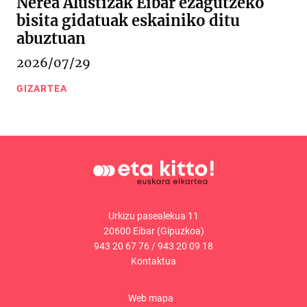
Nerea Alustizak Eibar ezagutzeko
bisita gidatuak eskainiko ditu
abuztuan
2026/07/29
GIZARTEA
Urkizu pasealekua 11
20600 Eibar (Gipuzkoa)
943 20 67 76
/
943 20 09 18
Kontaktua
Web mapa