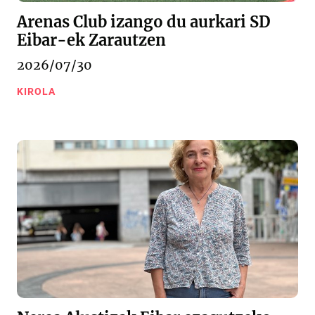
Arenas Club izango du aurkari SD
Eibar-ek Zarautzen
2026/07/30
KIROLA