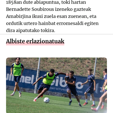
1858an dute abiapuntua, toki hartan
Bernadette Soubirous izeneko gazteak
Amabirjina ikusi zuela esan zuenean, eta
ordutik urtero hainbat erromesaldi egiten
dira aipatutako tokira.
Albiste erlazionatuak