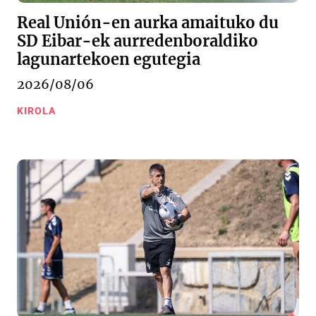
Real Unión-en aurka amaituko du
SD Eibar-ek aurredenboraldiko
lagunartekoen egutegia
2026/08/06
KIROLA