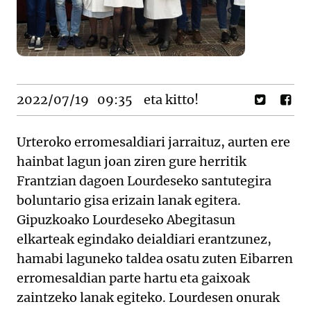
2022/07/19
09:35
eta kitto!
Urteroko erromesaldiari jarraituz, aurten ere
hainbat lagun joan ziren gure herritik
Frantzian dagoen Lourdeseko santutegira
boluntario gisa erizain lanak egitera.
Gipuzkoako Lourdeseko Abegitasun
elkarteak egindako deialdiari erantzunez,
hamabi laguneko taldea osatu zuten Eibarren
erromesaldian parte hartu eta gaixoak
zaintzeko lanak egiteko. Lourdesen onurak