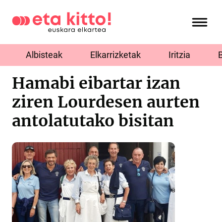
Albisteak
Elkarrizketak
Iritzia
Hamabi eibartar izan
ziren Lourdesen aurten
antolatutako bisitan