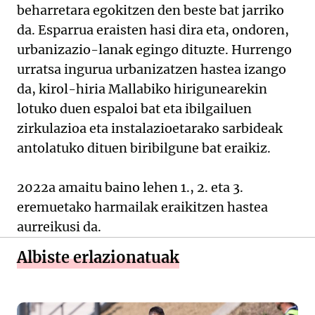
beharretara egokitzen den beste bat jarriko
da. Esparrua eraisten hasi dira eta, ondoren,
urbanizazio-lanak egingo dituzte. Hurrengo
urratsa ingurua urbanizatzen hastea izango
da, kirol-hiria Mallabiko hirigunearekin
lotuko duen espaloi bat eta ibilgailuen
zirkulazioa eta instalazioetarako sarbideak
antolatuko dituen biribilgune bat eraikiz.
2022a amaitu baino lehen 1., 2. eta 3.
eremuetako harmailak eraikitzen hastea
aurreikusi da.
Albiste erlazionatuak