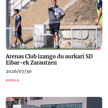
Arenas Club izango du aurkari SD
Eibar-ek Zarautzen
2026/07/30
KIROLA