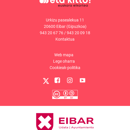
Urkizu pasealekua 11
20600 Eibar (Gipuzkoa)
943 20 67 76
/
943 20 09 18
Kontaktua
Web mapa
Lege oharra
Cookieak-politika