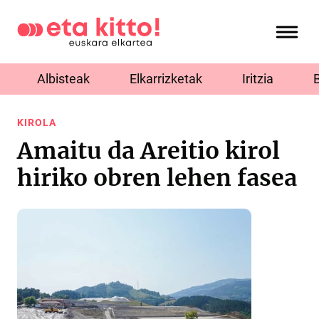
Albisteak
Elkarrizketak
Iritzia
KIROLA
Amaitu da Areitio kirol
hiriko obren lehen fasea