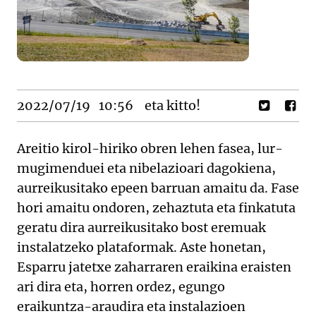
2022/07/19
10:56
eta kitto!
Areitio kirol-hiriko obren lehen fasea, lur-
mugimenduei eta nibelazioari dagokiena,
aurreikusitako epeen barruan amaitu da. Fase
hori amaitu ondoren, zehaztuta eta finkatuta
geratu dira aurreikusitako bost eremuak
instalatzeko plataformak. Aste honetan,
Esparru jatetxe zaharraren eraikina eraisten
ari dira eta, horren ordez, egungo
eraikuntza-araudira eta instalazioen