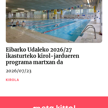
Eibarko Udaleko 2026/27
ikasturteko kirol-jardueren
programa martxan da
2026/07/23
KIROLA