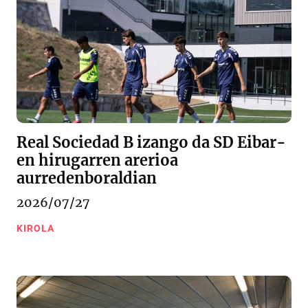
Real Sociedad B izango da SD Eibar-
en hirugarren arerioa
aurredenboraldian
2026/07/27
KIROLA