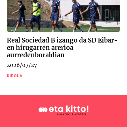
Real Sociedad B izango da SD Eibar-
en hirugarren arerioa
aurredenboraldian
2026/07/27
KIROLA