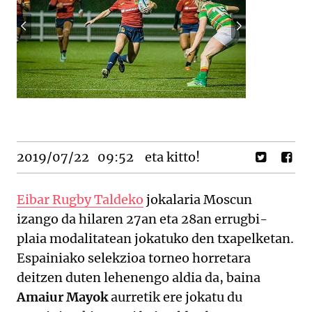
2019/07/22
09:52
eta kitto!
Eibar Rugby Taldeko
jokalaria Moscun
izango da hilaren 27an eta 28an errugbi-
plaia modalitatean jokatuko den txapelketan.
Espainiako selekzioa torneo horretara
deitzen duten lehenengo aldia da, baina
Amaiur Mayok
aurretik ere jokatu du