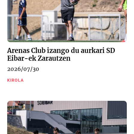
Arenas Club izango du aurkari SD
Eibar-ek Zarautzen
2026/07/30
KIROLA