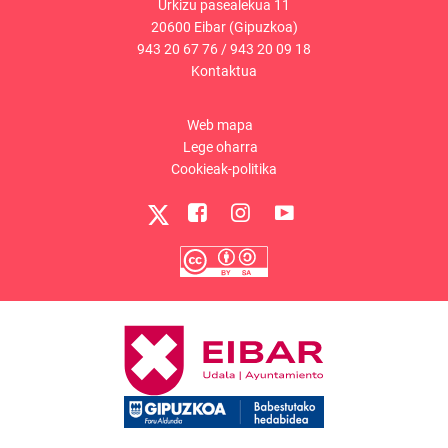
Urkizu pasealekua 11
20600 Eibar (Gipuzkoa)
943 20 67 76
/
943 20 09 18
Kontaktua
Web mapa
Lege oharra
Cookieak-politika