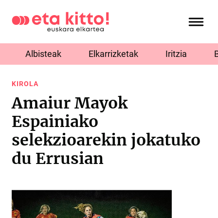
Albisteak
Elkarrizketak
Iritzia
KIROLA
Amaiur Mayok
Espainiako
selekzioarekin jokatuko
du Errusian