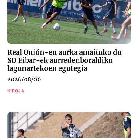
Real Unión-en aurka amaituko du
SD Eibar-ek aurredenboraldiko
lagunartekoen egutegia
2026/08/06
KIROLA