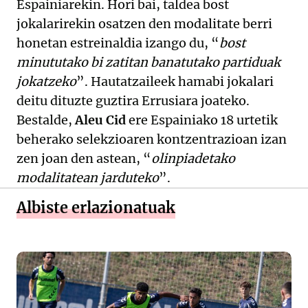
Espainiarekin. Hori bai, taldea bost
jokalarirekin osatzen den modalitate berri
honetan estreinaldia izango du, “
bost
minututako bi zatitan banatutako partiduak
jokatzeko
”. Hautatzaileek hamabi jokalari
deitu dituzte guztira Errusiara joateko.
Bestalde,
Aleu Cid
ere Espainiako 18 urtetik
beherako selekzioaren kontzentrazioan izan
zen joan den astean, “
olinpiadetako
modalitatean jarduteko
”.
Albiste erlazionatuak