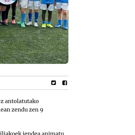
z antolatutako
1ean zendu zen 9
iliakoek jendea animatu