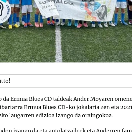
itto!
go da Ermua Blues CD taldeak Ander Moyaren omene
bartarra Ermua Blues CD-ko jokalaria zen eta 202
zko laugarren edizioa izango da oraingokoa.
on izango da eta antolatzaileek eta Anderren fam