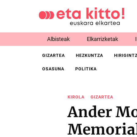
Albisteak
Elkarrizketak
GIZARTEA
HEZKUNTZA
HIRIGINT
OSASUNA
POLITIKA
KIROLA
GIZARTEA
Ander M
Memorial