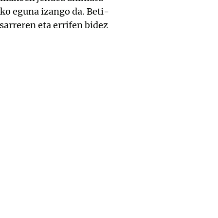
ko eguna izango da. Beti-
arreren eta errifen bidez