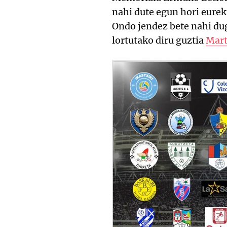
nahi dute egun hori eurek
Ondo jendez bete nahi dug
lortutako diru guztia
Mart