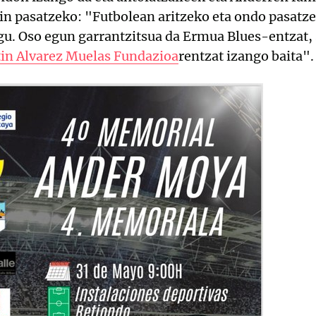
in pasatzeko: "Futbolean aritzeko eta ondo pasatze
u. Oso egun garrantzitsua da Ermua Blues-entzat, s
in Alvarez Muelas Fundazioa
rentzat izango baita".