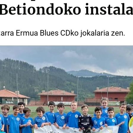
Betiondoko instal
arra Ermua Blues CDko jokalaria zen.