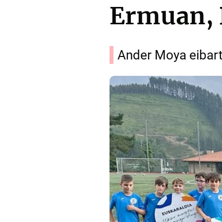
Ermuan, 
Ander Moya eibart