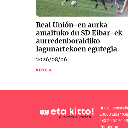
Real Unión-en aurka
amaituko du SD Eibar-ek
aurredenboraldiko
lagunartekoen egutegia
2026/08/06
KIROLA
Urkizu pasealek
20600 Eibar (Gi
943 20 67 76
/
9
Kontaktua