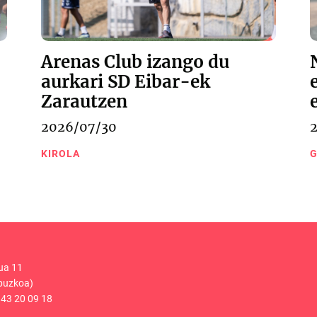
Arenas Club izango du
aurkari SD Eibar-ek
Zarautzen
2026/07/30
KIROLA
G
ua 11
puzkoa)
43 20 09 18