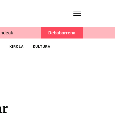
rideak
Debabarrena
K
KIROLA
KULTURA
ar