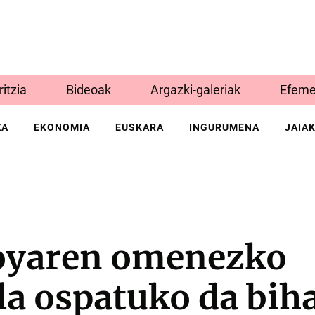
Iritzia
Bideoak
Argazki-galeriak
Efeme
ZA
EKONOMIA
EUSKARA
INGURUMENA
JAIA
oyaren omenezko
a ospatuko da bih