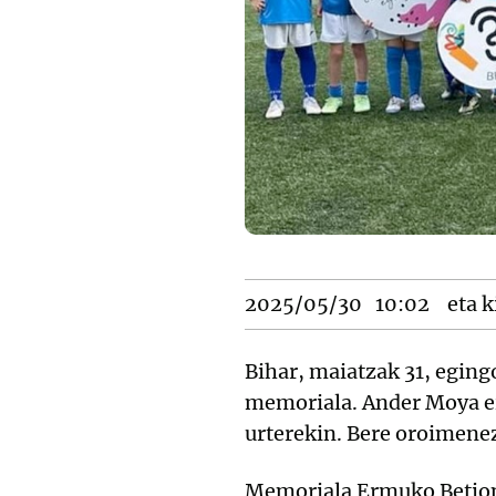
2025/05/30
10:02
eta k
Bihar, maiatzak 31, egin
memoriala. Ander Moya ei
urterekin. Bere oroimene
Memoriala Ermuko Betiond