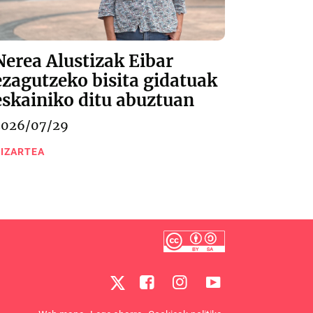
Nerea Alustizak Eibar
ezagutzeko bisita gidatuak
eskainiko ditu abuztuan
2026/07/29
IZARTEA