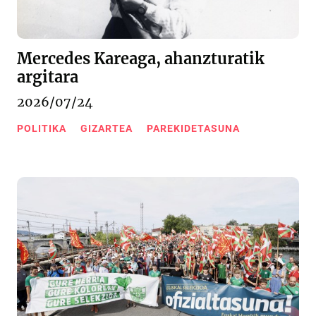
Mercedes Kareaga, ahanzturatik
argitara
2026/07/24
POLITIKA
GIZARTEA
PAREKIDETASUNA