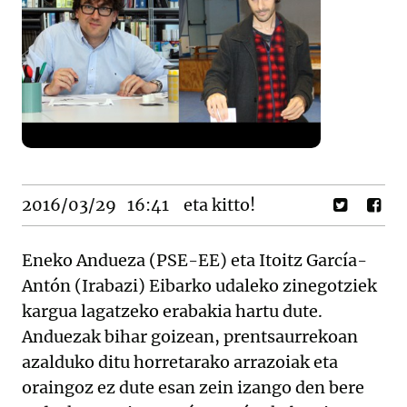
2016/03/29
16:41
eta kitto!
Eneko Andueza (PSE-EE) eta Itoitz García-
Antón (Irabazi) Eibarko udaleko zinegotziek
kargua lagatzeko erabakia hartu dute.
Anduezak bihar goizean, prentsaurrekoan
azalduko ditu horretarako arrazoiak eta
oraingoz ez dute esan zein izango den bere