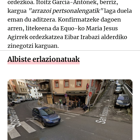
ordezkoa. Itoitz García-Antónek, berriz,
kargua
"arrazoi pertsonalengatik"
laga duela
eman du aditzera. Konfirmatzeke dagoen
arren, litekeena da Equo-ko Maria Jesus
Agirrek ordezkatzea Eibar Irabazi alderdiko
zinegotzi karguan.
Albiste erlazionatuak