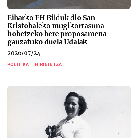
Eibarko EH Bilduk dio San
Kristobaleko mugikortasuna
hobetzeko bere proposamena
gauzatuko duela Udalak
2026/07/24
POLITIKA
HIRIGINTZA