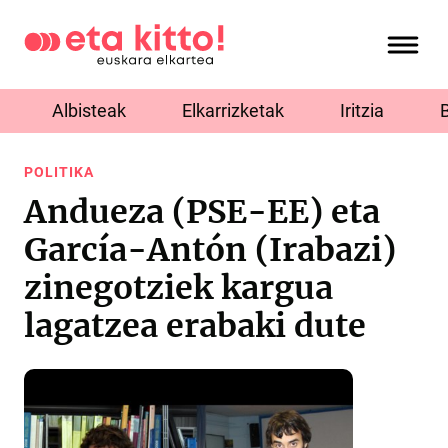
Albisteak
Elkarrizketak
Iritzia
POLITIKA
Andueza (PSE-EE) eta
García-Antón (Irabazi)
zinegotziek kargua
lagatzea erabaki dute