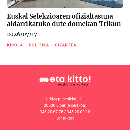
Euskal Selekzioaren ofizialtasuna
aldarrikatuko dute domekan Trikun
2026/07/17
KIROLA
POLITIKA
GIZARTEA
Urkizu pasealekua 11
20600 Eibar (Gipuzkoa)
943 20 67 76
/
943 20 09 18
Kontaktua