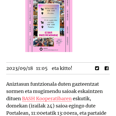
2023/09/18
11:05
eta kitto!
Aniztasun funtzionala duten gazteentzat
sormen eta mugimendu saioak eskaintzen
dituen
BASH Kooperatibaren
eskutik,
domekan (irailak 24) saioa egingo dute
Portalean, 11:00etatik 13:00era, eta partaide