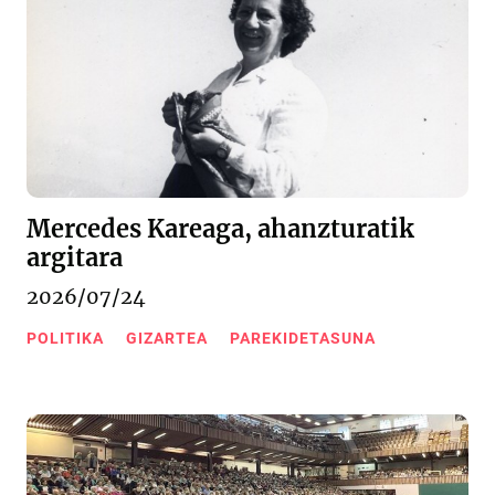
Mercedes Kareaga, ahanzturatik
argitara
2026/07/24
POLITIKA
GIZARTEA
PAREKIDETASUNA