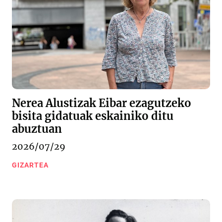
Nerea Alustizak Eibar ezagutzeko
bisita gidatuak eskainiko ditu
abuztuan
2026/07/29
GIZARTEA