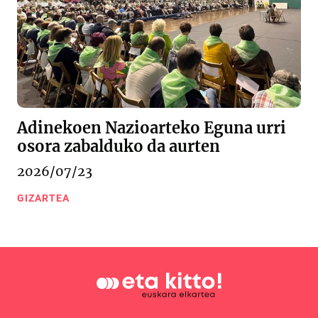
Adinekoen Nazioarteko Eguna urri
osora zabalduko da aurten
2026/07/23
GIZARTEA