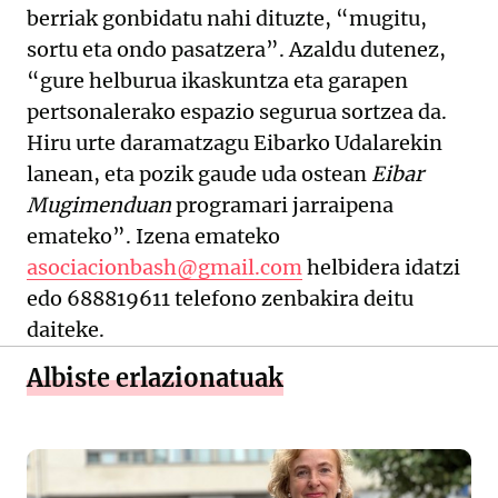
berriak gonbidatu nahi dituzte, “mugitu,
sortu eta ondo pasatzera”. Azaldu dutenez,
“gure helburua ikaskuntza eta garapen
pertsonalerako espazio segurua sortzea da.
Hiru urte daramatzagu Eibarko Udalarekin
lanean, eta pozik gaude uda ostean
Eibar
Mugimenduan
programari jarraipena
emateko”. Izena emateko
asociacionbash@gmail.com
helbidera idatzi
edo 688819611 telefono zenbakira deitu
daiteke.
Albiste erlazionatuak