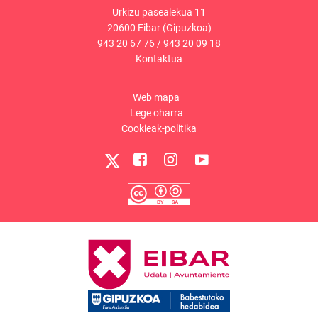
Urkizu pasealekua 11
20600 Eibar (Gipuzkoa)
943 20 67 76
/
943 20 09 18
Kontaktua
Web mapa
Lege oharra
Cookieak-politika