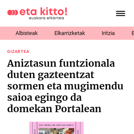
Albisteak
Elkarrizketak
Iritzia
GIZARTEA
Aniztasun funtzionala
duten gazteentzat
sormen eta mugimendu
saioa egingo da
domekan Portalean