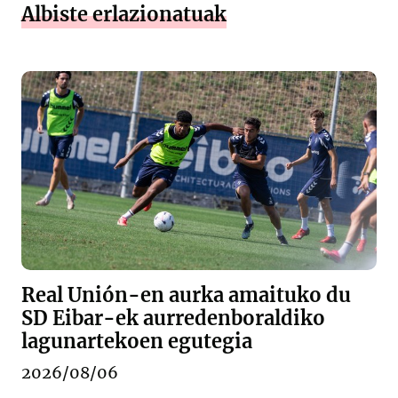
Albiste erlazionatuak
Real Unión-en aurka amaituko du
SD Eibar-ek aurredenboraldiko
lagunartekoen egutegia
2026/08/06