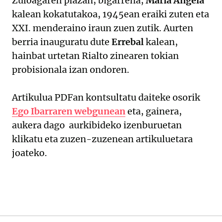
Zuloagaren plazan; bigarrena,
Maria Angela
kalean kokatutakoa, 1945ean eraiki zuten eta
XXI. menderaino iraun zuen zutik. Aurten
berria inauguratu dute
Errebal
kalean,
hainbat urtetan Rialto zinearen tokian
probisionala izan ondoren.
Artikulua PDFan kontsultatu daiteke osorik
Ego Ibarraren webgunean
eta, gainera,
aukera dago aurkibideko izenburuetan
klikatu eta zuzen-zuzenean artikuluetara
joateko.