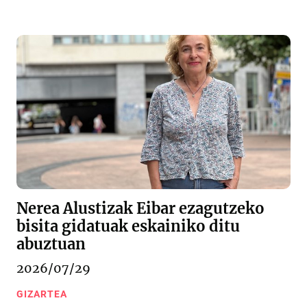
Nerea Alustizak Eibar ezagutzeko
bisita gidatuak eskainiko ditu
abuztuan
2026/07/29
GIZARTEA