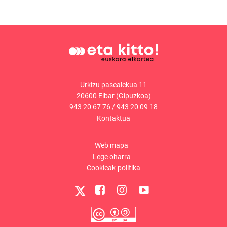
Urkizu pasealekua 11
20600 Eibar (Gipuzkoa)
943 20 67 76
/
943 20 09 18
Kontaktua
Web mapa
Lege oharra
Cookieak-politika