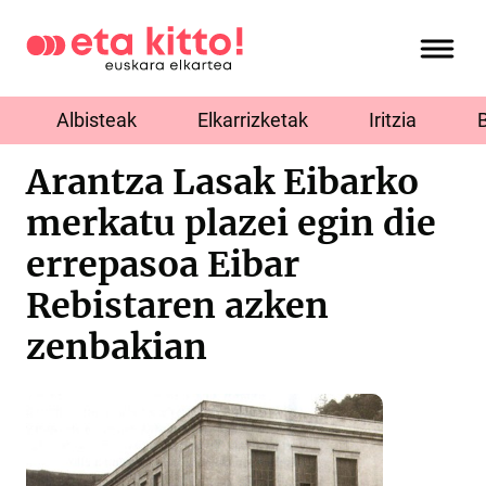
Albisteak
Elkarrizketak
Iritzia
Arantza Lasak Eibarko
merkatu plazei egin die
errepasoa Eibar
Rebistaren azken
zenbakian