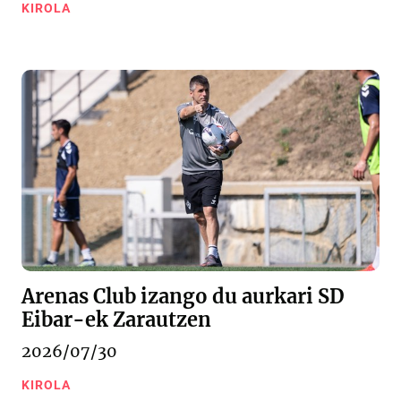
KIROLA
Arenas Club izango du aurkari SD
Eibar-ek Zarautzen
2026/07/30
KIROLA