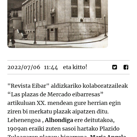
2022/07/06
11:44
eta kitto!
"Revista Eibar" aldizkariko kolaboratzaileak
“Las plazas de Mercado eibarresas”
artikuluan XX. mendean gure herrian egin
ziren bi merkatu plazak aipatzen ditu.
Lehenengoa ,
Alhondiga
ere deitutakoa,
1909an eraiki zuten sasoi hartako Plazido