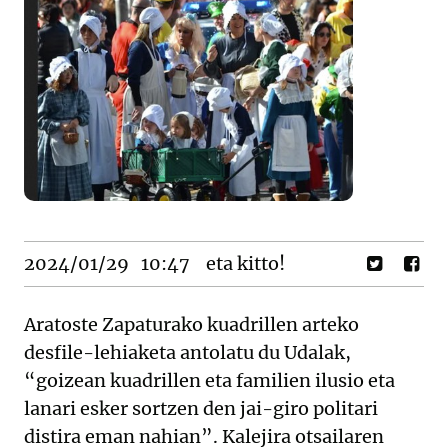
2024/01/29
10:47
eta kitto!
Aratoste Zapaturako kuadrillen arteko
desfile-lehiaketa antolatu du Udalak,
“goizean kuadrillen eta familien ilusio eta
lanari esker sortzen den jai-giro politari
distira eman nahian”. Kalejira otsailaren