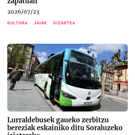
zapatuan
2026/07/23
KULTURA
JAIAK
GIZARTEA
Lurraldebusek gaueko zerbitzu
bereziak eskainiko ditu Soraluzeko