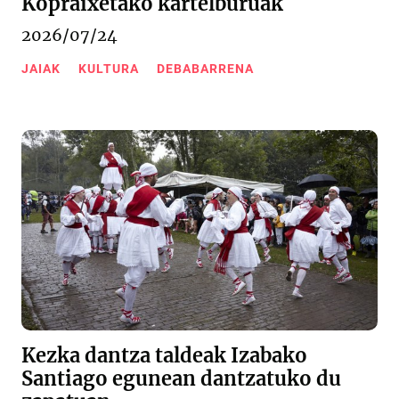
Kopraixetako kartelburuak
2026/07/24
JAIAK
KULTURA
DEBABARRENA
Kezka dantza taldeak Izabako
Santiago egunean dantzatuko du