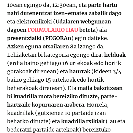
10ean egingo da, 12:30ean, eta
parte hartu
nahi dutenentzat izen-ematea zabalik dago
eta elektronikoki (
Udalaren webgunean
dagoen
FORMULARIO HAU
beteta
) ala
presentzialki
(
PEGORA
n) egin daiteke.
Azken eguna otsailaren 8a
izango da.
Lehiaketan bi kategoria egongo dira:
helduak
(erdia baino gehiago 16 urtekoak edo hortik
gorakoak direnean) eta
haurrak
(kideen 3/4
baino gehiago 15 urtekoak edo hortik
beherakoak direnean). Eta
maila bakoitzean
bi kuadrilla mota bereiziko dituzte, parte-
hartzaile kopuruaren arabera
. Horrela,
kuadrillak (gutxienez 10 partaide izan
beharko dituzte) eta
kuadrilla txikiak
(lau eta
bederatzi partaide artekoak) bereiztuko