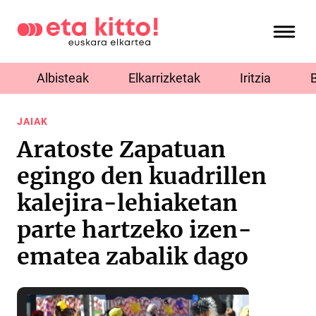
Albisteak
Elkarrizketak
Iritzia
JAIAK
Aratoste Zapatuan
egingo den kuadrillen
kalejira-lehiaketan
parte hartzeko izen-
ematea zabalik dago