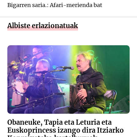
Bigarren saria.: Afari-merienda bat
Albiste erlazionatuak
Obaneuke, Tapia eta Leturia eta
Euskoprincess izango dira Itziarko