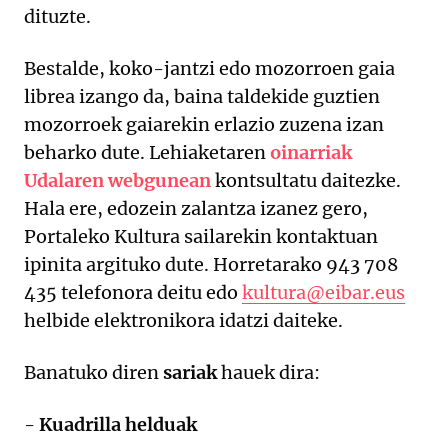
dituzte.
Bestalde, koko-jantzi edo mozorroen gaia
librea izango da, baina taldekide guztien
mozorroek gaiarekin erlazio zuzena izan
beharko dute. Lehiaketaren
oinarriak
Udalaren webgunean
kontsultatu daitezke.
Hala ere, edozein zalantza izanez gero,
Portaleko Kultura sailarekin kontaktuan
ipinita argituko dute. Horretarako 943 708
435 telefonora deitu edo
kultura@eibar.eus
helbide elektronikora idatzi daiteke.
Banatuko diren
sariak
hauek dira:
-
Kuadrilla helduak