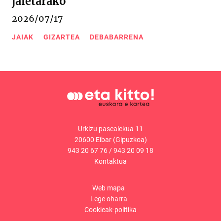
jaietarako
2026/07/17
JAIAK
GIZARTEA
DEBABARRENA
Urkizu pasealekua 11
20600 Eibar (Gipuzkoa)
943 20 67 76
/
943 20 09 18
Kontaktua
Web mapa
Lege oharra
Cookieak-politika