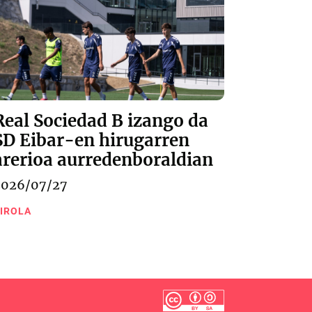
Real Sociedad B izango da
SD Eibar-en hirugarren
arerioa aurredenboraldian
2026/07/27
IROLA