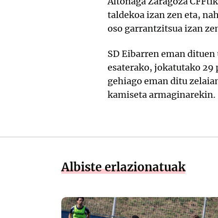
Altonaga Zaragoza CFFtik i
taldekoa izan zen eta, na
oso garrantzitsua izan z
SD Eibarren eman dituen u
esaterako, jokatutako 29 
gehiago eman ditu zelaia
kamiseta armaginarekin.
Albiste erlazionatuak