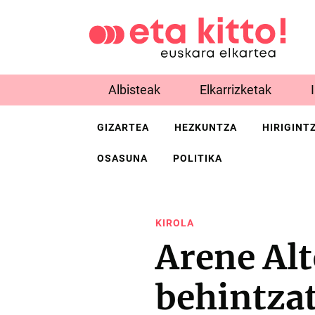
Albisteak
Elkarrizketak
GIZARTEA
HEZKUNTZA
HIRIGINT
OSASUNA
POLITIKA
KIROLA
Arene Alt
behintzat