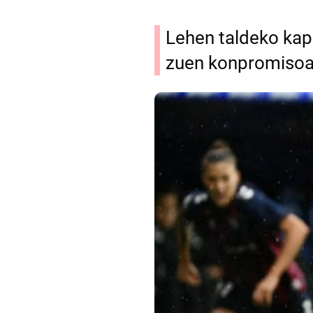
Lehen taldeko kap
zuen konpromiso