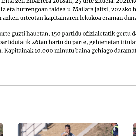
ritsi zen Eibarrera 2018an, 25 urte zituela. 2021ek
hiz eta hurrengoan taldea 2. Mailara jaitsi, 2022ko 
en azken urteotan kapitainaren lekukoa eraman dun
rte guzti hauetan, 150 partidu ofizialetatik gertu 
partidutatik 26tan hartu du parte, gehienetan titula
n. Kapitainak 10.000 minutu baina gehiago daramatz