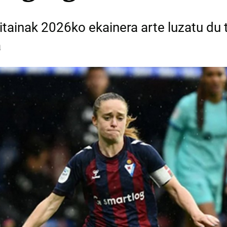
itainak 2026ko ekainera arte luzatu du 
a