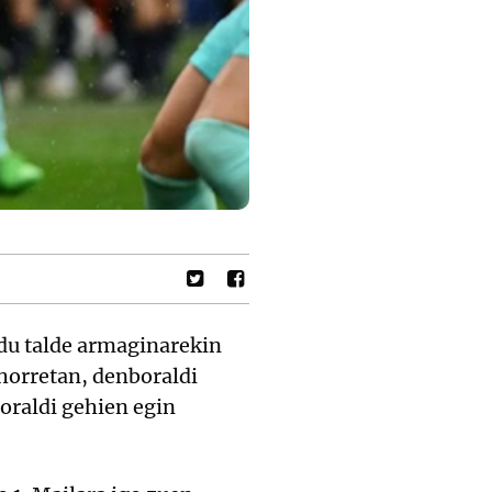
 du talde armaginarekin
horretan, denboraldi
oraldi gehien egin