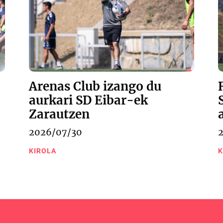
Arenas Club izango du
aurkari SD Eibar-ek
Zarautzen
2026/07/30
KIROLA
K