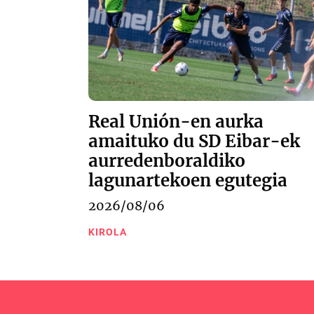
Real Unión-en aurka
amaituko du SD Eibar-ek
aurredenboraldiko
lagunartekoen egutegia
2026/08/06
KIROLA