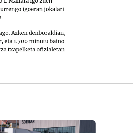
o 1. Mailara igo zuen
hurrengo igoeran jokalari
a.
dago. Azken denboraldian,
r, eta 1.700 minutu baino
a txapelketa ofizialetan