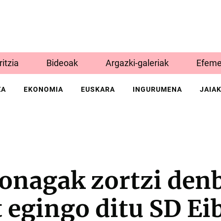
Iritzia
Bideoak
Argazki-galeriak
Efeme
ZA
EKONOMIA
EUSKARA
INGURUMENA
JAIA
onagak zortzi den
 egingo ditu SD Ei