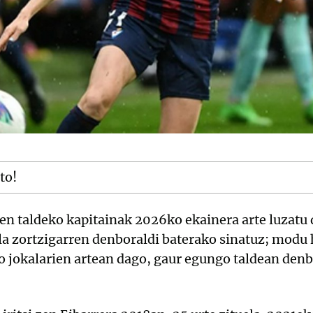
tto!
en taldeko kapitainak 2026ko ekainera arte luzatu
a zortzigarren denboraldi baterako sinatuz; modu 
o jokalarien artean dago, gaur egungo taldean denb