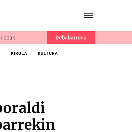
rideak
Debabarrena
K
KIROLA
KULTURA
boraldi
barrekin