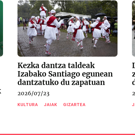
Kezka dantza taldeak
Izabako Santiago egunean
dantzatuko du zapatuan
k
2026/07/23
KULTURA
JAIAK
GIZARTEA
J