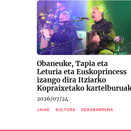
Obaneuke, Tapia eta
Leturia eta Euskoprincess
izango dira Itziarko
Kopraixetako kartelburua
2026/07/24
JAIAK
KULTURA
DEBABARRENA