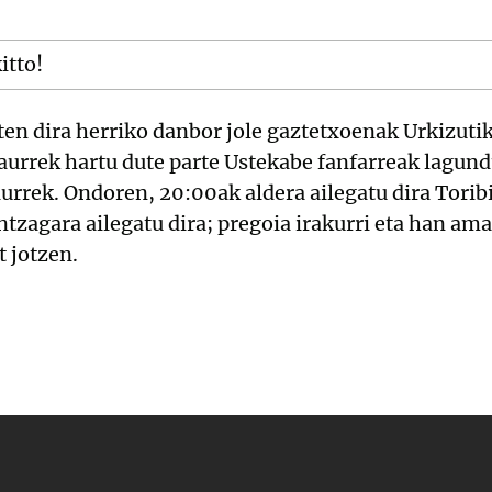
itto!
ten dira herriko danbor jole gaztetxoenak Urkizutik
aurrek hartu dute parte Ustekabe fanfarreak lagund
urrek. Ondoren, 20:00ak aldera ailegatu dira Toribi
tzagara ailegatu dira; pregoia irakurri eta han am
 jotzen.