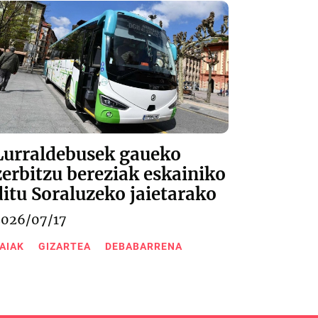
Lurraldebusek gaueko
zerbitzu bereziak eskainiko
ditu Soraluzeko jaietarako
2026/07/17
AIAK
GIZARTEA
DEBABARRENA