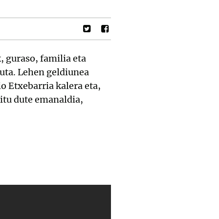
, guraso, familia eta
uta. Lehen geldiunea
o Etxebarria kalera eta,
aitu dute emanaldia,