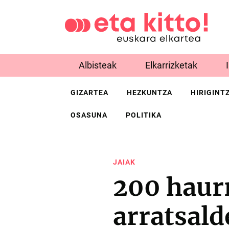
Albisteak
Elkarrizketak
GIZARTEA
HEZKUNTZA
HIRIGINT
OSASUNA
POLITIKA
JAIAK
200 haurr
arratsal