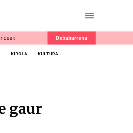
rideak
Debabarrena
K
KIROLA
KULTURA
e gaur