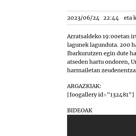
2023/06/24
22:44
eta k
Arratsaldeko 19:00etan ir
lagunek lagunduta. 200 h
Ibarkurutzen egin dute ha
atseden hartu ondoren, Un
harmailetan zeudenentzat
ARGAZKIAK:
[foogallery id="132481"]
BIDEOAK