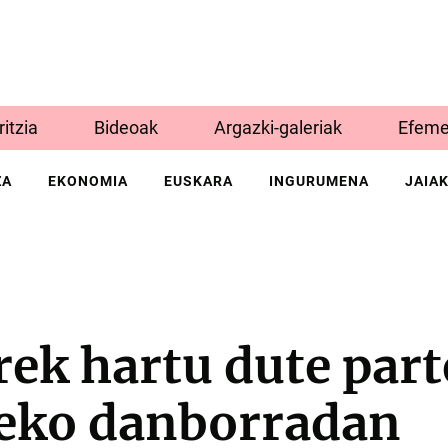
Iritzia
Bideoak
Argazki-galeriak
Efeme
ZA
EKONOMIA
EUSKARA
INGURUMENA
JAIA
ek hartu dute part
deko danborradan